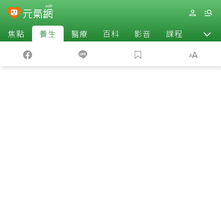
焦點
養生
醫療
百科
影音
課程
退休