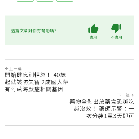
這篇文章對你有幫助嗎?
實用
不實用
上一篇
開始健忘別輕忽！ 40歲
起就該防失智 2成國人帶
有阿茲海默症相關基因
下一篇
藥物全剝出放藥盒恐越吃
越沒效！ 藥師示警：一
次分裝1至3天即可