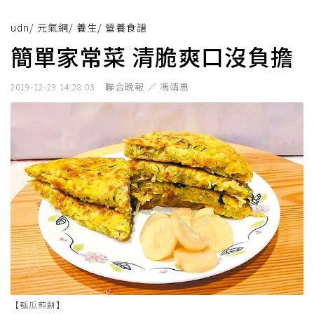
udn
/
元氣網
/
養生
/
營養食譜
簡單家常菜 清脆爽口沒負擔
聯合晚報 ／ 馮靖惠
2019-12-29 14:28:03
【瓠瓜煎餅】