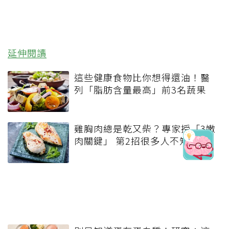
延伸閱讀
這些健康食物比你想得還油！醫
列「脂肪含量最高」前3名蔬果
雞胸肉總是乾又柴？專家授「3嫩
肉關鍵」 第2招很多人不知道