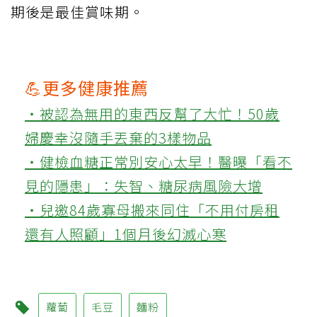
期後是最佳賞味期。
💪更多健康推薦
‧被認為無用的東西反幫了大忙！50歲
婦慶幸沒隨手丟棄的3樣物品
‧健檢血糖正常別安心太早！醫曝「看不
見的隱患」：失智、糖尿病風險大增
‧兒邀84歲寡母搬來同住「不用付房租
還有人照顧」1個月後幻滅心寒
蘿蔔
毛豆
麵粉