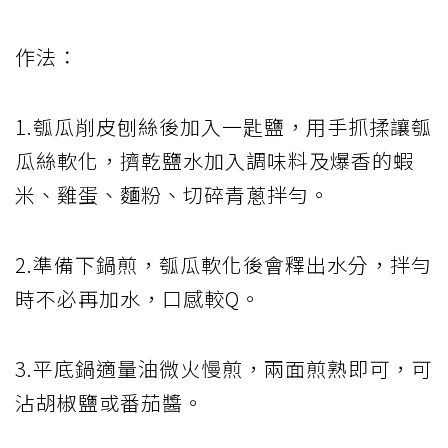
作法：
1.瓠瓜削皮刨絲後加入一匙鹽，用手抓揉讓瓠
瓜絲軟化，擠乾鹽水加入調味料及爆香的蝦
米、雞蛋、麵粉、切碎青蔥拌勻。
2.準備下鍋煎，瓠瓜軟化後會釋出水分，拌勻
時不必再加水，口感較Q。
3.平底鍋適量油微火慢煎，兩面煎熟即可，可
沾胡椒鹽或番茄醬。