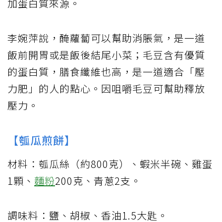
加蛋白質來源。
李婉萍說，醃蘿蔔可以幫助消脹氣，是一道
飯前開胃或是飯後結尾小菜；毛豆含有優質
的蛋白質，膳食纖維也高，是一道適合「壓
力肥」的人的點心。因咀嚼毛豆可幫助釋放
壓力。
【瓠瓜煎餅】
材料：瓠瓜絲（約800克）、蝦米半碗、雞蛋
1顆、
麵粉
200克、青蔥2支。
調味料：鹽、胡椒、香油1.5大匙。