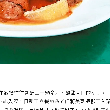
在飯後往往會配上一顆多汁、酸甜可口的柳丁，
也能入菜，日新工商餐旅系老師蔣美惠把柳丁入