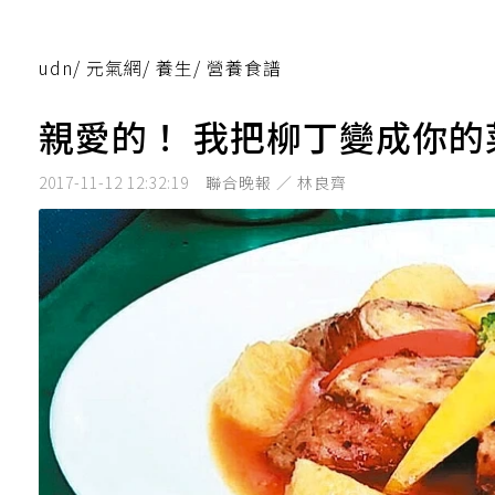
udn
/
元氣網
/
養生
/
營養食譜
親愛的！ 我把柳丁變成你的
2017-11-12 12:32:19
聯合晚報 ／ 林良齊