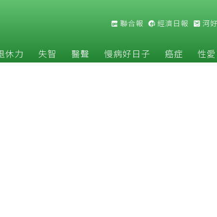
聯合報
經濟日報
河
退休力
失智
醫聲
慢病好日子
癌症
性愛