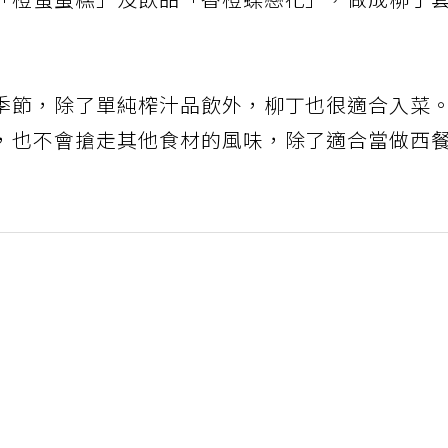
「橙蜜蛋糕」及飲品「香橙蝶戀花」，做成柳丁
季節，除了單純榨汁品飲外，柳丁也很適合入菜
，也不會搶走其他食材的風味，除了適合當做西