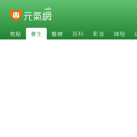
焦點
養生
醫療
百科
影音
課程