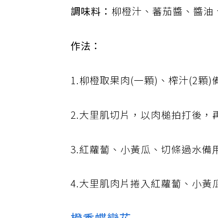
調味料：
柳橙汁、蕃茄醬、醬油
作法：
1.柳橙取果肉(一顆)、榨汁(2顆
2.大里肌切片，以肉槌拍打後，
3.紅蘿蔔、小黃瓜、切條過水備
4.大里肌肉片捲入紅蘿蔔、小