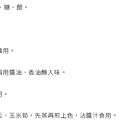
、糖、醋。
)備用。
再用醬油、香油醃入味。
用。
黃瓜、玉米荀，先蒸再煎上色，沾醬汁食用。