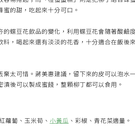
較容易捲起；而「橙蜜蛋糕」則是把柳丁結合蜂
蜂蜜的甜，吃起來十分可口。
夯的蝶豆花飲品的變化，利用蝶豆花會隨著酸鹼
飲料，喝起來還有淡淡的花香，十分適合在飯後
丟棄太可惜。蔣美惠建議，留下來的皮可以泡水
密漬後可以製成蜜餞，整顆柳丁都可以食用。
、紅蘿蔔、玉米荀、
小黃瓜
、彩椒、青花菜適量。