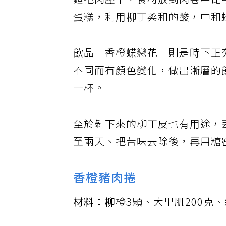
錘把肉壓平，食材放到肉卷中比
蛋糕，利用柳丁柔和的酸，中和
飲品「香橙蝶戀花」則是時下正
不同而有顏色變化，做出漸層的
一杯。
至於剝下來的柳丁皮也有用途，
至兩天、把苦味去除後，再用糖
香橙豬肉捲
材料：柳
橙3顆、大里肌200克