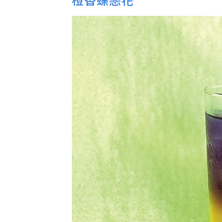
橙香蝶戀花