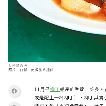
香橙豬肉捲
照片／日新工商餐旅系提供
11月是
柳丁
盛產的季節，許多人
或是配上一杯柳丁汁，柳丁其實