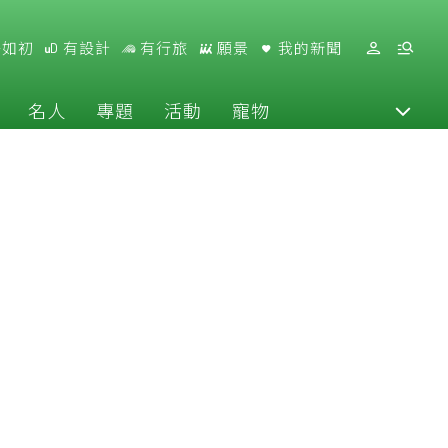
好如初
有設計
有行旅
願景
我的新聞
名人
專題
活動
寵物