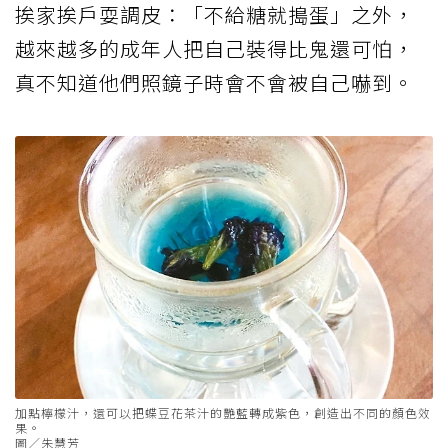
挨家挨戶耍調皮：「不給糖就搗蛋」之外，
越來越多的成年人把自己裝得比鬼還可怕，
真不知道他們照鏡子時會不會被自己嚇到。
加點檸檬汁，還可以把蝶豆花茶汁的艷藍轉成紫色，創造出不同的顏色效
果。
圖／朱慧芳