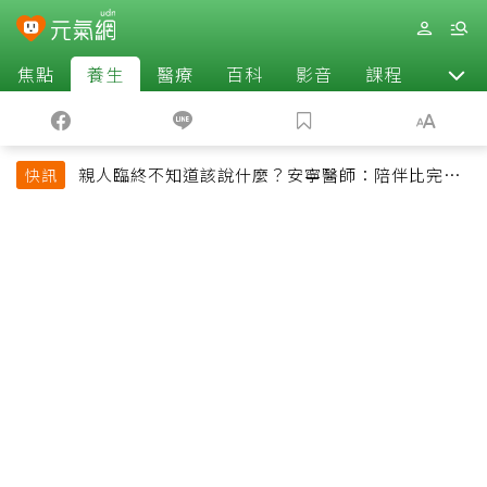
焦點
養生
醫療
百科
影音
課程
退休
親人臨終不知道該說什麼？安寧醫師：陪伴比完美
快訊
告別更重要，4句話值得及早說出口