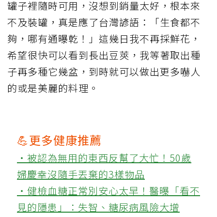
罐子裡隨時可用，沒想到銷量太好，根本來
不及裝罐，真是應了台灣諺語：「生食都不
夠，哪有通曝乾！」這幾日我不再採鮮花，
希望很快可以看到長出豆莢，我等著取出種
子再多種它幾盆，到時就可以做出更多嚇人
的或是美麗的料理。
💪更多健康推薦
‧被認為無用的東西反幫了大忙！50歲
婦慶幸沒隨手丟棄的3樣物品
‧健檢血糖正常別安心太早！醫曝「看不
見的隱患」：失智、糖尿病風險大增