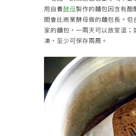
「老闆，請問這麵包要冰嗎？要
用自養
酵母
製作的麵包因含有醋
間會比商業酵母做的麵包長。但
家的麵包，一兩天可以放室溫；
凍，至少可保存兩周。