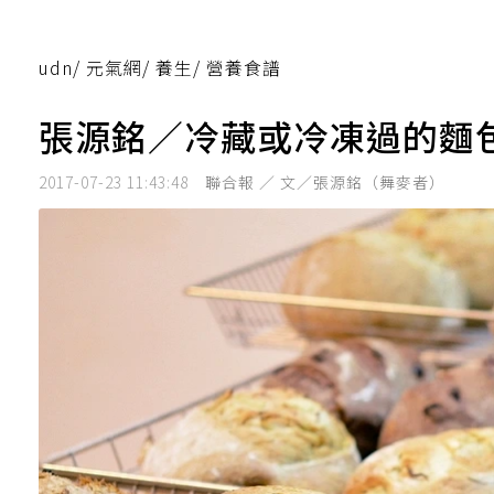
udn
/
元氣網
/
養生
/
營養食譜
張源銘／冷藏或冷凍過的麵
2017-07-23 11:43:48
聯合報 ／ 文／張源銘（舞麥者）