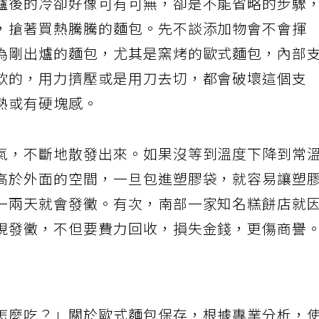
爐後的冷卻好像可有可無，卻是不能省略的步驟
，搶著買熱騰騰的麵包。先不談添加物會不會揮
為剛出爐的麵包，尤其是窯烤的歐式麵包，內部
軟的，用力擠壓或是用刀去切，都會破壞這個支
熟或有硬塊感。
氣，不斷地散發出來。如果沒等到溫度下降到常
高於外面的空間，一旦包進塑膠袋，就容易讓塑
一兩天就會發黴。有次，南部一家知名糕餅店就
現發黴，不但要費力回收，損失金錢，更傷商譽