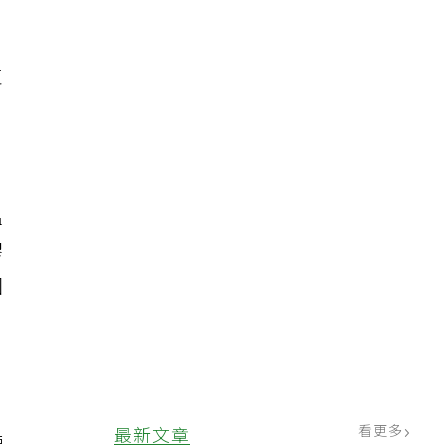
，
支
溫
膠
因
。
看更多
最新文章