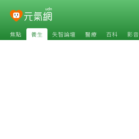
焦點
養生
失智論壇
醫療
百科
影音