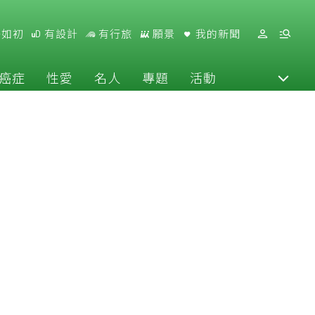
好如初
有設計
有行旅
願景
我的新聞
癌症
性愛
名人
專題
活動