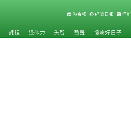
聯合報
經濟日報
河
課程
退休力
失智
醫聲
慢病好日子