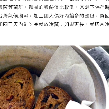
怎麼吃？」關於歐式麵包保存，根據專業分析，
酸菌等菌群，麵團的酸鹼值比較低，常溫下保存
台灣氣候潮濕，加上國人偏好內餡多的麵包，買
如兩三天內能吃完就放冷藏；如果更長，就切片