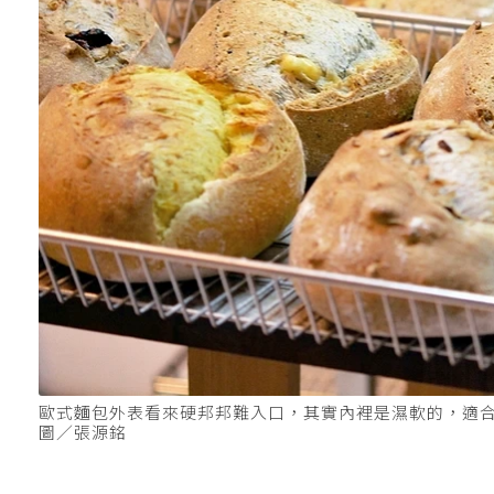
歐式麵包外表看來硬邦邦難入口，其實內裡是濕軟的，適
圖／張源銘