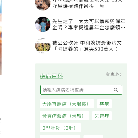
坪林獨居老翁離世無人知 13犬
守屋護遺體伴最後一程
先生走了，太太可以續領勞保年
金嗎？專家揭遺屬年金怎麼領，
看順位還要看資格
被公公砍死 中和媳婦最後貼文
「阿嬤養的」惹哭500萬人：下
輩子要幸福
看更多
疾病百科
大腸直腸癌（大腸癌）
痔瘡
骨質疏鬆症（骨鬆）
失智症
接
B型肝炎（B肝）
果