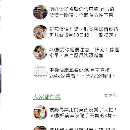
使
時
明好炊粉複驗仍含甲醛 竹市府
澄清無隱匿：全面預防性下架
回
冷
新冠疫情升溫、肺炎鏈球菌疫苗
再升級 8月10日起「一劑搞定」
40歲前停經要注意！研究：停經
愈早，高血壓風險恐增加
中聯油脂風暴延燒 台南查核
2048家業者、下架72公噸問題
油品
看更多
大家都在看
被認為無用的東西反幫了大忙！
50歲婦慶幸沒隨手丟棄的3樣物
品