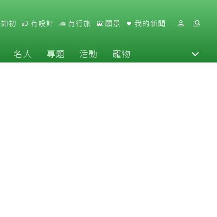
好如初
有設計
有行旅
願景
我的新聞
名人
專題
活動
寵物