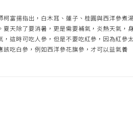
師柯富揚指出，白木耳、蓮子、桂圓與西洋參煮
。夏天除了要消暑，更是需要補氣，炎熱天氣，
氣，這時可吃人參，但是不要吃紅參，因為紅參
應該吃白參，例如西洋參花旗參，才可以益氣養