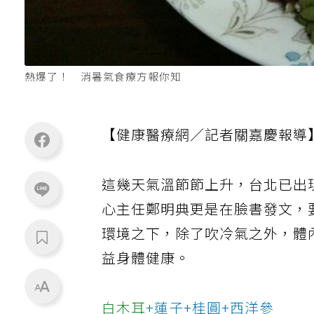
熱爆了！ 消暑氣食療方報你知
【健康醫療網／記者關嘉慶報導
這幾天氣溫節節上升，台北已出
心主任鄭明典更是在臉書發文，
環境之下，除了吹冷氣之外，體
益身體健康。
白木耳
+蓮子+桂圓+西洋參