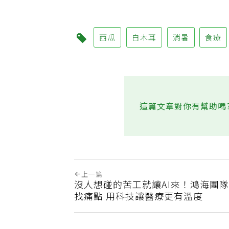
西瓜
白木耳
消暑
食療
這篇文章對你有幫助嗎
上一篇
沒人想碰的苦工就讓AI來！鴻海團
找痛點 用科技讓醫療更有溫度