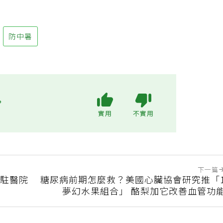
防中暑
?
實用
不實用
下一篇
隊駐醫院
糖尿病前期怎麼救？美國心臟協會研究推「
夢幻水果組合」 酪梨加它改善血管功