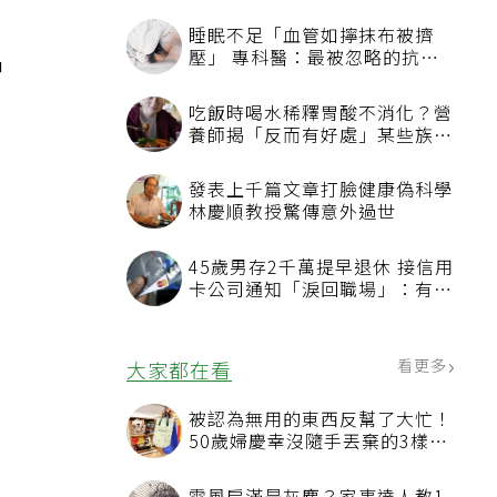
，
睡眠不足「血管如擰抹布被擠
壓」 專科醫：最被忽略的抗老
中
方法
吃飯時喝水稀釋胃酸不消化？營
養師揭「反而有好處」某些族群
才要禁
發表上千篇文章打臉健康偽科學
林慶順教授驚傳意外過世
45歲男存2千萬提早退休 接信用
卡公司通知「淚回職場」：有錢
也碰壁
看更多
大家都在看
被認為無用的東西反幫了大忙！
50歲婦慶幸沒隨手丟棄的3樣物
品