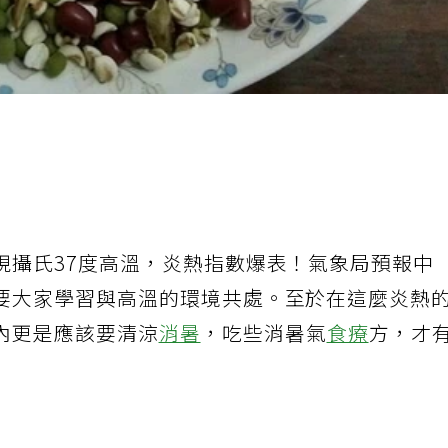
】
現攝氏37度高溫，炎熱指數爆表！氣象局預報中
要大家學習與高溫的環境共處。至於在這麼炎熱
內更是應該要清涼
消暑
，吃些消暑氣
食療
方，才