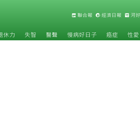
聯合報
經濟日報
河
退休力
失智
醫聲
慢病好日子
癌症
性愛