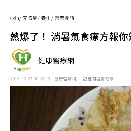
udn
/
元氣網
/
養生
/
營養食譜
熱爆了！ 消暑氣食療方報你
健康醫療網
2016-06-03 00:00:00
健康醫療網 ／ 記者關嘉慶報導