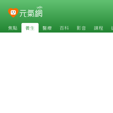
焦點
養生
醫療
百科
影音
課程