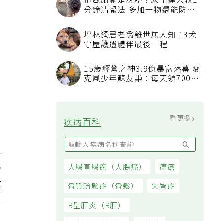
電風扇滿是灰塵？家事達人教1
分鐘清潔法 多加一物還能防髒
汙附著
坪林獨居老翁離世無人知 13犬
守屋護遺體伴最後一程
15歲經營之神3.9億暴富落幕 麥
克風少年蘇友謙：每天領700元
過日子
看更多
疾病百科
大腸直腸癌（大腸癌）
痔瘡
1
骨質疏鬆症（骨鬆）
失智症
能
B型肝炎（B肝）