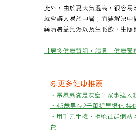
此外，由於夏天氣溫高，很容易
就會讓人易於中暑；而要解決中
藥清暑益氣湯以及生脈飲，生脈
【更多健康資訊，請見「健康醫
💪更多健康推薦
‧電風扇滿是灰塵？家事達人
‧45歲男存2千萬提早退休 
‧用千元手機、拒絕社群網站 
費