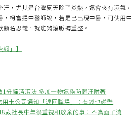
流汗，尤其是台灣夏天除了炎熱，還會夾有濕氣
暑，柯富揚中醫師說，若是已出現中暑，可使用
飲顧名思義，就能夠讓脈搏重整。
療網」】
教1分鐘清潔法 多加一物還能防髒汙附著
接信用卡公司通知「淚回職場」：有錢也碰壁
48歲社長中年後重視和放棄的事：不為面子消