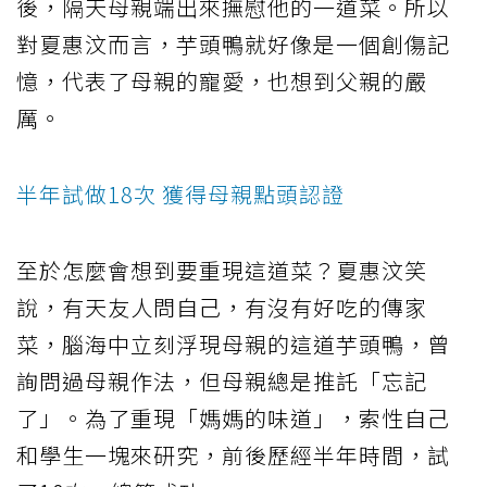
後，隔天母親端出來撫慰他的一道菜。所以
對夏惠汶而言，芋頭鴨就好像是一個創傷記
憶，代表了母親的寵愛，也想到父親的嚴
厲。
半年試做18次 獲得母親點頭認證
至於怎麼會想到要重現這道菜？夏惠汶笑
說，有天友人問自己，有沒有好吃的傳家
菜，腦海中立刻浮現母親的這道芋頭鴨，曾
詢問過母親作法，但母親總是推託「忘記
了」。為了重現「媽媽的味道」，索性自己
和學生一塊來研究，前後歷經半年時間，試