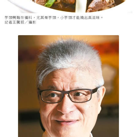
芋頭鴨難在備料，尤其是芋頭，小芋頭才能燒出真滋味。
記者王騰毅／攝影