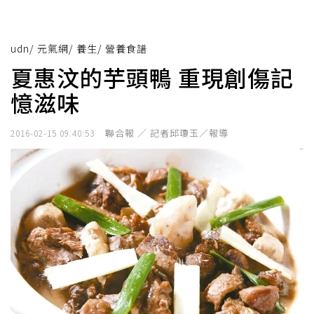
udn
/
元氣網
/
養生
/
營養食譜
夏惠汶的芋頭鴨 重現創傷記
憶滋味
聯合報 ／ 記者邱瓊玉／報導
2016-02-15 09:40:53