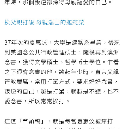
年時，那個叛逆卻深得母親寵愛的自己。
挨父親打後 母親端出的撫慰菜
37年次的夏惠汶，大學是建築系畢業，後來
到美國念公共行政管理碩士，隨後再到澳洲
念書，獲得文學碩士、哲學博士學位。乍看
之下很會念書的他，談起年少時，直言父親
管教嚴厲，常用打罵方式，要求好好念書，
叛逆的自己，越是打罵，就越是不聽，也不
愛念書，所以常常挨打。
這道「芋頭鴨」，就是每當夏惠汶被痛打