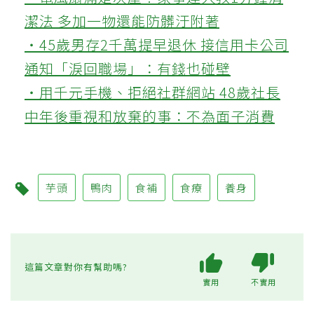
潔法 多加一物還能防髒汙附著
‧45歲男存2千萬提早退休 接信用卡公司
通知「淚回職場」：有錢也碰壁
‧用千元手機、拒絕社群網站 48歲社長
中年後重視和放棄的事：不為面子消費
芋頭
鴨肉
食補
食療
養身
這篇文章對你有幫助嗎?
實用
不實用