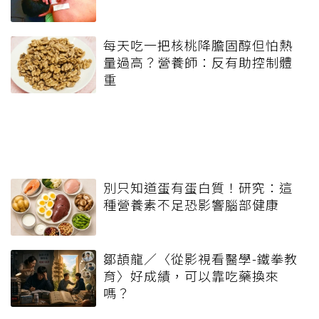
每天吃一把核桃降膽固醇但怕熱
量過高？營養師：反有助控制體
重
別只知道蛋有蛋白質！研究：這
種營養素不足恐影響腦部健康
鄒頡龍／〈從影視看醫學-鐵拳教
育〉好成績，可以靠吃藥換來
嗎？