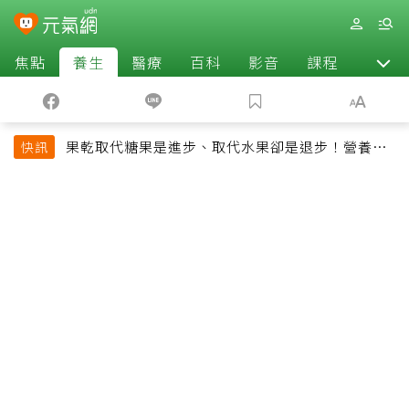
焦點
養生
醫療
百科
影音
課程
退休
果乾取代糖果是進步、取代水果卻是退步！營養師
快訊
揭果乾堅果常見健康陷阱