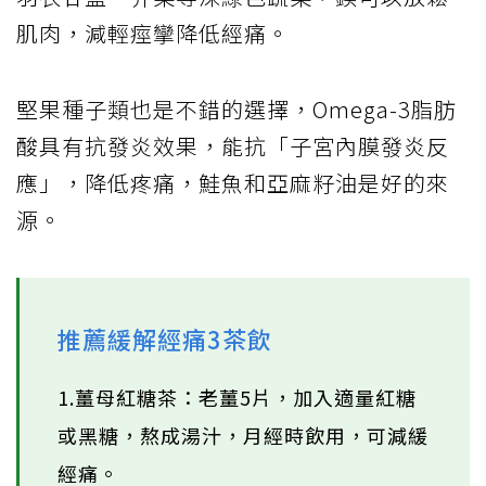
肌肉，減輕痙攣降低經痛。
堅果種子類也是不錯的選擇，Omega-3脂肪
酸具有抗發炎效果，能抗「子宮內膜發炎反
應」，降低疼痛，鮭魚和亞麻籽油是好的來
源。
推薦緩解經痛3茶飲
1.薑母紅糖茶：老薑5片，加入適量紅糖
或黑糖，熬成湯汁，月經時飲用，可減緩
經痛。