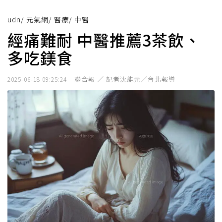
udn
/
元氣網
/
醫療
/
中醫
經痛難耐 中醫推薦3茶飲、
多吃鎂食
聯合報 ／ 記者沈能元／台北報導
2025-06-18 09:25:24