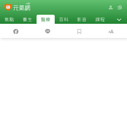
焦點
養生
醫療
百科
影音
課程
退休