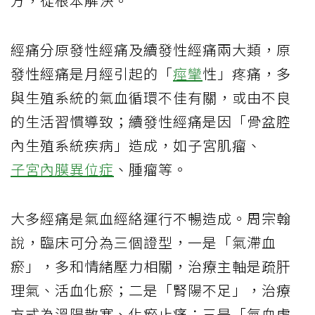
方，從根本解決。
經痛分原發性經痛及續發性經痛兩大類，原
發性經痛是月經引起的「
痙攣
性」疼痛，多
與生殖系統的氣血循環不佳有關，或由不良
的生活習慣導致；續發性經痛是因「骨盆腔
內生殖系統疾病」造成，如子宮肌瘤、
子宮內膜異位症
、腫瘤等。
大多經痛是氣血經絡運行不暢造成。周宗翰
說，臨床可分為三個證型，一是「氣滯血
瘀」，多和情緒壓力相關，治療主軸是疏肝
理氣、活血化瘀；二是「腎陽不足」，治療
方式為溫陽散寒、化瘀止痛；三是「氣血虛