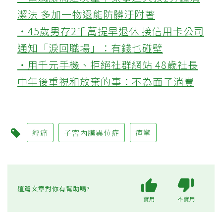
潔法 多加一物還能防髒汙附著
‧45歲男存2千萬提早退休 接信用卡公司
通知「淚回職場」：有錢也碰壁
‧用千元手機、拒絕社群網站 48歲社長
中年後重視和放棄的事：不為面子消費
經痛
子宮內膜異位症
痙攣
這篇文章對你有幫助嗎?
實用
不實用