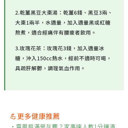
2.乾薑黑豆大棗湯：乾薑6錢、黑豆3兩、
大棗1兩半，水適量，加入適量黑或紅糖
熬煮，適合經痛伴有腰痠者飲用。
3.玫瑰花茶：玫瑰花3錢，加入適量冰
糖，沖入150cc熱水，經前不適時可喝，
具疏肝解鬱，調理氣血作用。
💪更多健康推薦
‧電風扇滿是灰塵？家事達人教1分鐘清