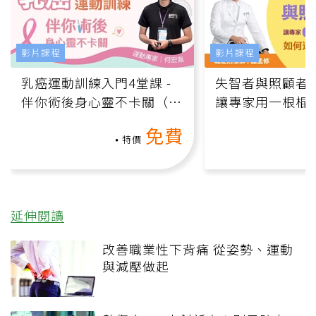
影片課程
影片課程
乳癌運動訓練入門4堂課 -
失智者與照顧者
伴你術後身心靈不卡關（線
讓專家用一根棍
上影音課）
何逆轉退化大腦
免費
課）
特價
延伸閱讀
改善職業性下背痛 從姿勢、運動
與減壓做起