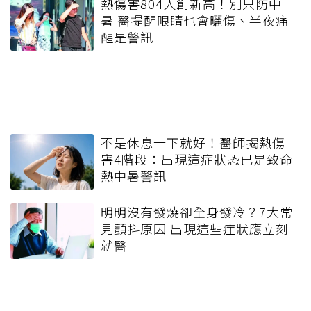
熱傷害804人創新高！別只防中
暑 醫提醒眼睛也會曬傷、半夜痛
醒是警訊
不是休息一下就好！醫師揭熱傷
害4階段：出現這症狀恐已是致命
熱中暑警訊
明明沒有發燒卻全身發冷？7大常
見顫抖原因 出現這些症狀應立刻
就醫