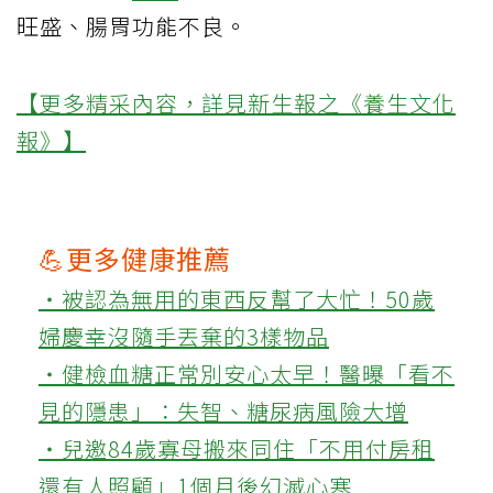
旺盛、腸胃功能不良。
【更多精采內容，詳見新生報之《養生文化
報》】
💪更多健康推薦
‧被認為無用的東西反幫了大忙！50歲
婦慶幸沒隨手丟棄的3樣物品
‧健檢血糖正常別安心太早！醫曝「看不
見的隱患」：失智、糖尿病風險大增
‧兒邀84歲寡母搬來同住「不用付房租
還有人照顧」1個月後幻滅心寒