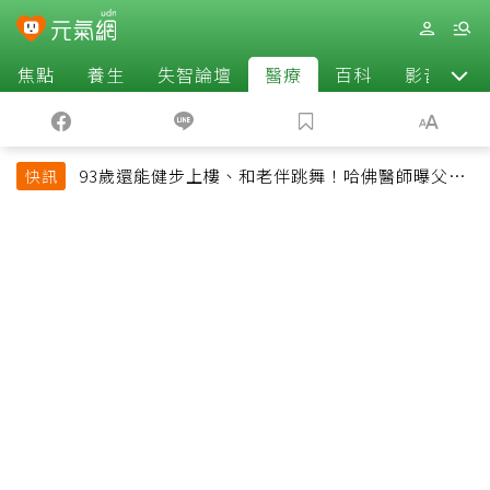
焦點
養生
失智論壇
醫療
百科
影音
93歲還能健步上樓、和老伴跳舞！哈佛醫師曝父親
快訊
長壽秘訣：沒吃保健品也不追養生潮