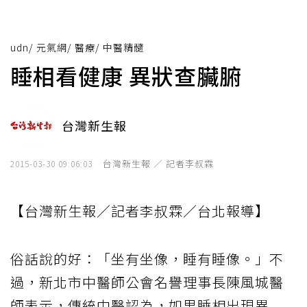
udn
/
元氣網
/
醫療
/
中醫精髓
睡相看健康 異狀查臟腑
台灣新生報
台灣新生報 ／ 記者李叔霖
2015-03-30 09:06:03
【台灣新生報／記者李叔霖／台北報導】
俗話說的好：「坐有坐像，睡有睡像。」不
過，新北市中醫師公會名譽理事長陳風城醫
師表示，傳統中醫認為，如果睡相出現異