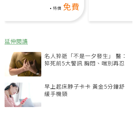
氧」高壓族在家釋放壓力無
何逆轉退化大腦
免費
負擔
課）
特價
延伸閱讀
名人猝逝「不是一夕發生」 醫：
猝死前5大警訊 胸悶、喘別再忍
早上起床脖子卡卡 黃金5分鐘舒
緩手機頸