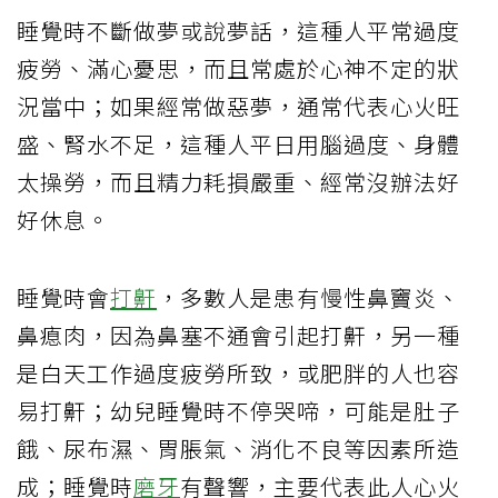
睡覺時不斷做夢或說夢話，這種人平常過度
疲勞、滿心憂思，而且常處於心神不定的狀
況當中；如果經常做惡夢，通常代表心火旺
盛、腎水不足，這種人平日用腦過度、身體
太操勞，而且精力耗損嚴重、經常沒辦法好
好休息。
睡覺時會
打鼾
，多數人是患有慢性鼻竇炎、
鼻瘜肉，因為鼻塞不通會引起打鼾，另一種
是白天工作過度疲勞所致，或肥胖的人也容
易打鼾；幼兒睡覺時不停哭啼，可能是肚子
餓、尿布濕、胃脹氣、消化不良等因素所造
成；睡覺時
磨牙
有聲響，主要代表此人心火