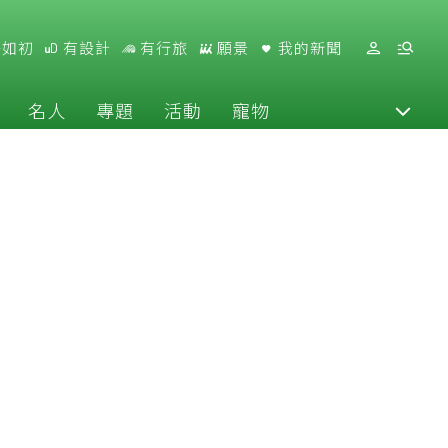
好如初
有設計
有行旅
願景
我的新聞
名人
專題
活動
寵物