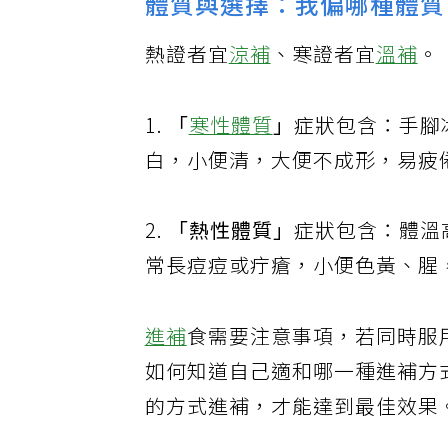
體質與選擇：我偏哪種體質
熱證者宜
涼補
、寒證者宜
溫補
。
1.
「
寒性體質
」
症狀包含：手腳
白，小便清，大便不成形，易疲
2.
「熱性體質」
症狀包含：體溫
常長痘痘或疔瘡，小便色黃、腥
進補
食需要注意事項，若同時服
如何知道自己適和哪一種進補方式
的方式進補，才能達到最佳效果