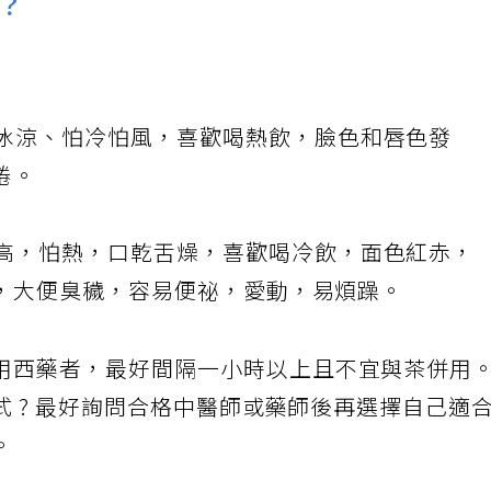
？
冰涼、怕冷怕風，喜歡喝熱飲，臉色和唇色發
倦。
高，怕熱，口乾舌燥，喜歡喝冷飲，面色紅赤，
，大便臭穢，容易便祕，愛動，易煩躁。
用西藥者，最好間隔一小時以上且不宜與茶併用
 ? 最好詢問合格中醫師或藥師後再選擇自己適
。