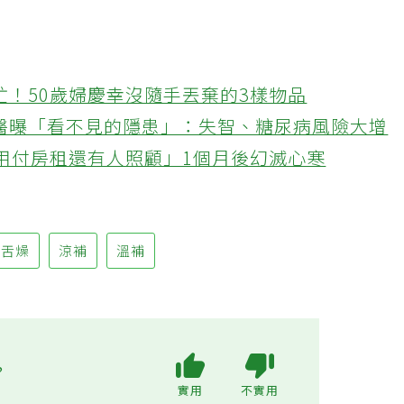
忙！50歲婦慶幸沒隨手丟棄的3樣物品
醫曝「看不見的隱患」：失智、糖尿病風險大增
不用付房租還有人照顧」1個月後幻滅心寒
乾舌燥
涼補
溫補
?