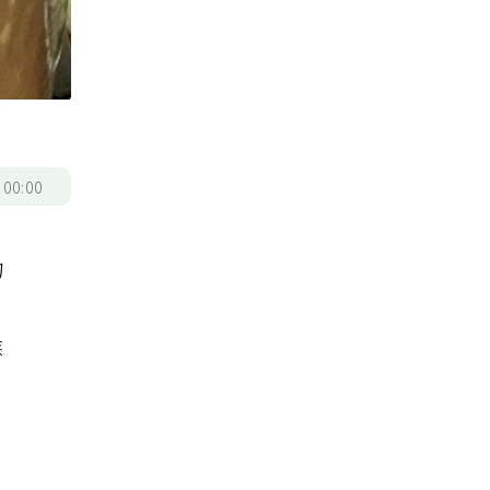
/
00:00
物
目
候