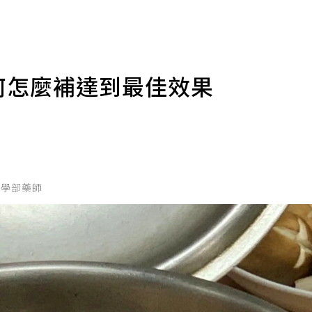
何怎麼補達到最佳效果
藥學部藥師