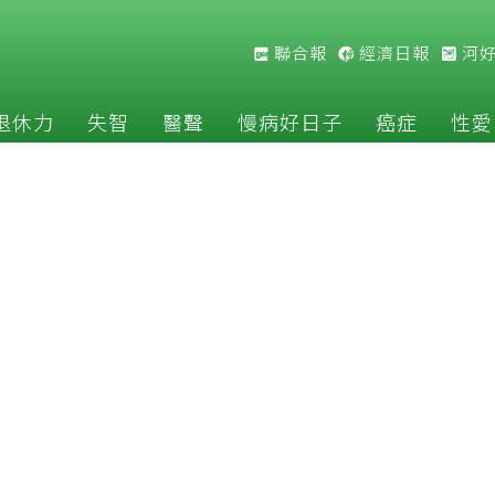
聯合報
經濟日報
河
退休力
失智
醫聲
慢病好日子
癌症
性愛