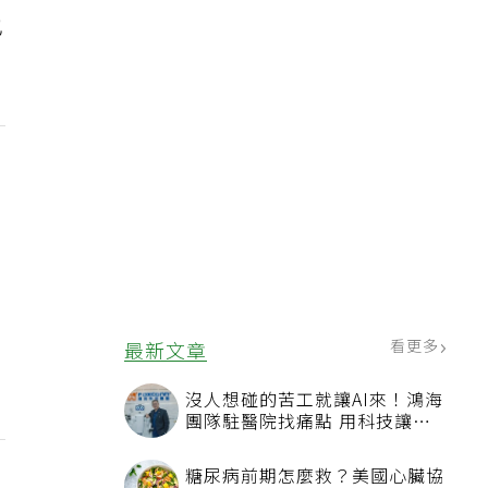
也
看更多
最新文章
沒人想碰的苦工就讓AI來！鴻海
團隊駐醫院找痛點 用科技讓醫
療更有溫度
糖尿病前期怎麼救？美國心臟協