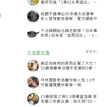
會研究推「1夢幻水果組合」 酪
梨加它改善血管功能
桃園平鎮傳出80多歲夫弒妻案
如
家人發現緊急報案、警方調查中
不沾鍋開始沾鍋怎麼辦？日本專
家教1招有望「起死回生」，5情
況該換新
看更多
大家都在看
被認為無用的東西反幫了大忙！
50歲婦慶幸沒隨手丟棄的3樣物
品
坪林獨居老翁離世無人知 13犬
守屋護遺體伴最後一程
15歲經營之神3.9億暴富落幕 麥
克風少年蘇友謙：每天領700元