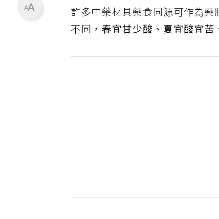
許多中藥材具藥食同源可作為藥
不同，
春宜甘少酸、夏宜酸宜苦