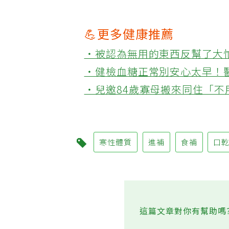
💪更多健康推薦
‧被認為無用的東西反幫了大
‧健檢血糖正常別安心太早！
‧兒邀84歲寡母搬來同住「
寒性體質
進補
食補
口
這篇文章對你有幫助嗎