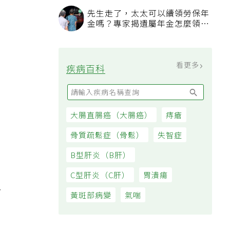
過日子
先生走了，太太可以續領勞保年
金嗎？專家揭遺屬年金怎麼領，
看順位還要看資格
看更多
疾病百科
大腸直腸癌（大腸癌）
痔瘡
骨質疏鬆症（骨鬆）
失智症
B型肝炎（B肝）
。
C型肝炎（C肝）
胃潰瘍
合
黃斑部病變
氣喘