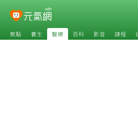
焦點
養生
醫療
百科
影音
課程