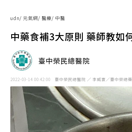
udn
/
元氣網
/
醫療
/
中醫
中藥食補3大原則 藥師教如
臺中榮民總醫院
2022-03-14 00:42:00
臺中榮民總醫院 ／ 李威寰／臺中榮總