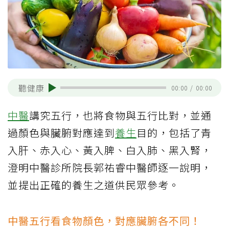
聽健康
00:00
/
00:00
中醫
講究五行，也將食物與五行比對，並通
過顏色與臟腑對應達到
養生
目的，包括了青
入肝、赤入心、黃入脾、白入肺、黑入腎，
澄明中醫診所院長郭祐睿中醫師逐一說明，
並提出正確的養生之道供民眾參考。
中醫五行看食物顏色，對應臟腑各不同！