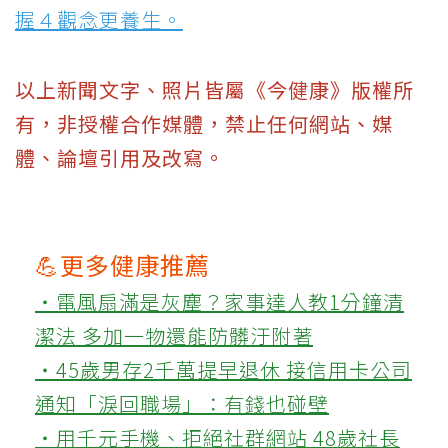
握４觀念更養生。
以上新聞文字、照片皆屬《今健康》版權所
有，非授權合作媒體，禁止任何網站、媒
體、論壇引用及改寫。
💪更多健康推薦
‧電風扇滿是灰塵？家事達人教1分鐘清
潔法 多加一物還能防髒汙附著
‧45歲男存2千萬提早退休 接信用卡公司
通知「淚回職場」：有錢也碰壁
‧用千元手機、拒絕社群網站 48歲社長