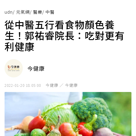
udn
/
元氣網
/
醫療
/
中醫
從中醫五行看食物顏色養
生！郭祐睿院長：吃對更有
利健康
今健康
今健康 ／ 今健康
2022-01-20 18:05:00