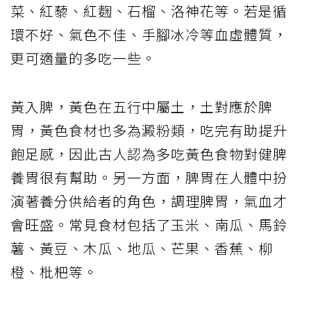
菜、紅藜、紅麴、石榴、洛神花等。若是循
環不好、氣色不佳、手腳冰冷等血虛體質，
更可適量的多吃一些。
黃入脾，黃色在五行中屬土，土對應於脾
胃，黃色食材也多為澱粉類，吃完有助提升
飽足感，因此古人認為多吃黃色食物對健脾
養胃很有幫助。另一方面，脾胃在人體中扮
演著養分供給者的角色，調理脾胃，氣血才
會旺盛。常見食材包括了玉米、南瓜、馬鈴
薯、黃豆、木瓜、地瓜、芒果、香蕉、柳
橙、枇杷等。