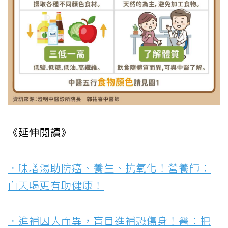
《延伸閱讀》
．味增湯助防癌、養生、抗氧化！營養師：
白天喝更有助健康！
．進補因人而異，盲目進補恐傷身！醫：把