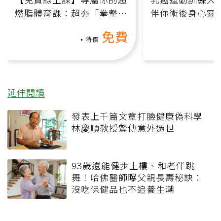
燃脂體育課：超夯「拳擊有
伴你術後身心靈
氧」高壓族在家釋放壓力無
上影音課）
免費
負擔
特價
延伸閱讀
發表上千篇文章打臉健康偽科學
林慶順教授驚傳意外過世
93歲還能健步上樓、和老伴跳
舞！哈佛醫師曝父親長壽秘訣：
沒吃保健品也不追養生潮