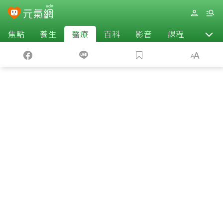
焦點
養生
醫療
百科
影音
課程
退休