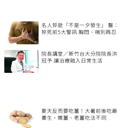
名人猝逝「不是一夕發生」 醫：
猝死前5大警訊 胸悶、喘別再忍
院長講堂／新竹台大分院院長洪
冠予 讓治療融入日常生活
夏天反而要吃薑！大暑前後吃最
養生，嫩薑、老薑吃法不同