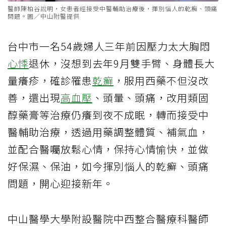
醫師陳柏谷說明，女患者經接受中醫輔助治療後，揮別惱人的乾癬、頭痛
問題。圖／中山附醫提供
台中市一名54歲婦人三年前因壓力太大胸悶
心悸
退休，沒想到去年9月雙手臂、身體長大
量癢疹，確診罹患
乾癬
，服用西藥不但沒改
善，還出現
高血壓
、頭暈、頭痛，改用類固
醇藥膏等治療仍癢到夜不成眠，轉而接受中
醫輔助治療，透過用藥調整體質、補氣血，
並配合醫囑放鬆心情，保持心情愉快，並做
好保濕、保油，如今揮別惱人的乾癬、頭痛
問題，開心迎接新年。
中山醫學大學附設醫院中西整合醫療科醫師