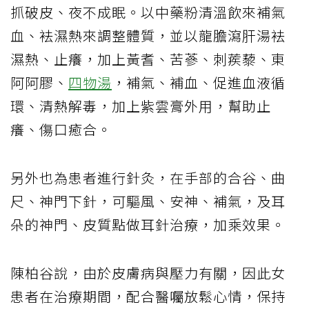
抓破皮、夜不成眠。以中藥粉清溫飲來補氣
血、袪濕熱來調整體質，並以龍膽瀉肝湯袪
濕熱、止癢，加上黃耆、苦蔘、刺蒺藜、東
阿阿膠、
四物湯
，補氣、補血、促進血液循
環、清熱解毒，加上紫雲膏外用，幫助止
癢、傷口癒合。
另外也為患者進行針灸，在手部的合谷、曲
尺、神門下針，可驅風、安神、補氣，及耳
朵的神門、皮質點做耳針治療，加乘效果。
陳柏谷說，由於皮膚病與壓力有關，因此女
患者在治療期間，配合醫囑放鬆心情，保持