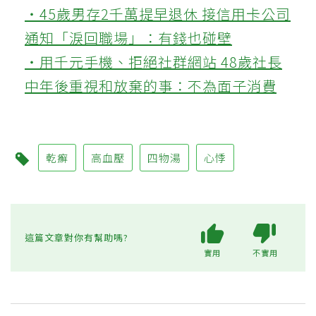
‧45歲男存2千萬提早退休 接信用卡公司
通知「淚回職場」：有錢也碰壁
‧用千元手機、拒絕社群網站 48歲社長
中年後重視和放棄的事：不為面子消費
乾癬
高血壓
四物湯
心悸
這篇文章對你有幫助嗎?
實用
不實用