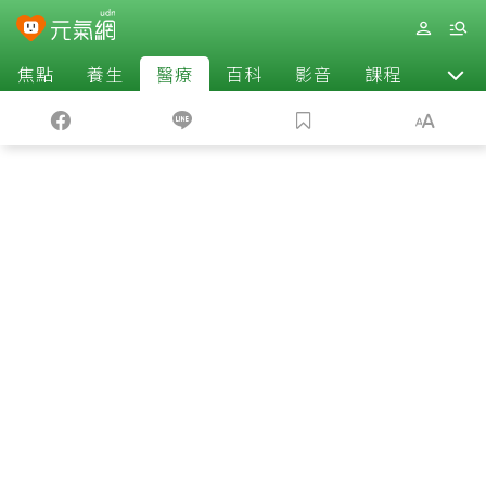
焦點
養生
醫療
百科
影音
課程
退休