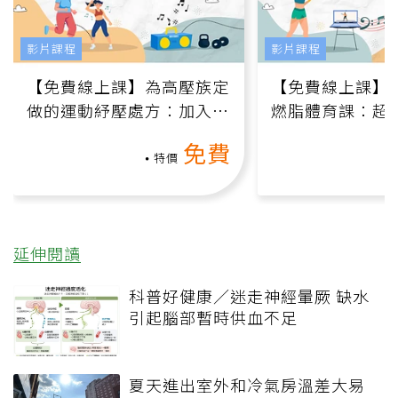
影片課程
影片課程
【免費線上課】為高壓族定
【免費線上課】
做的運動紓壓處方：加入行
燃脂體育課：超
動、增肌、互動元素，0基
氧」高壓族在家
免費
礎也能做！
負擔
特價
延伸閱讀
科普好健康／迷走神經暈厥 缺水
引起腦部暫時供血不足
夏天進出室外和冷氣房溫差大易