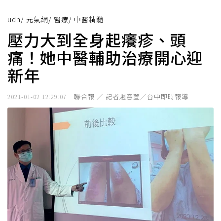
udn
/
元氣網
/
醫療
/
中醫精髓
壓力大到全身起癢疹、頭
痛！她中醫輔助治療開心迎
新年
聯合報 ／ 記者趙容萱／台中即時報導
2021-01-02 12:29:07