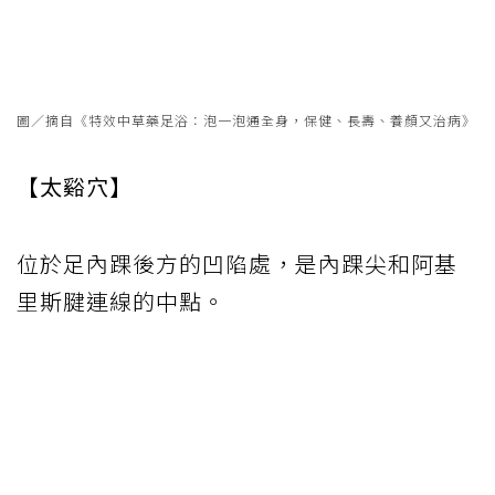
圖／摘自《特效中草藥足浴：泡一泡通全身，保健、長壽、養顏又治病》
【太谿穴】
位於足內踝後方的凹陷處，是內踝尖和阿基
里斯腱連線的中點。