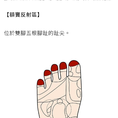
【額竇反射區】
位於雙腳五根腳趾的趾尖。