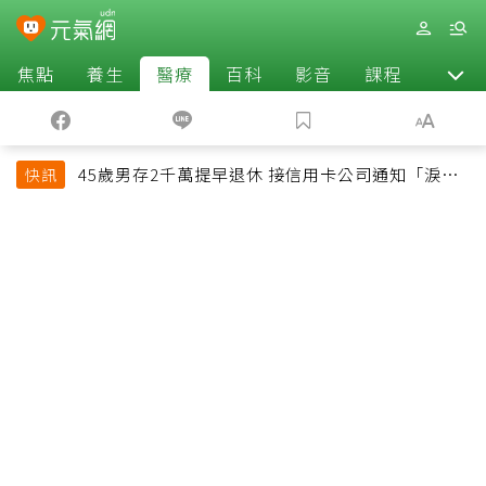
焦點
養生
醫療
百科
影音
課程
退休
45歲男存2千萬提早退休 接信用卡公司通知「淚回
快訊
職場」：有錢也碰壁