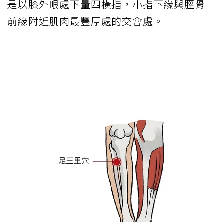
是以膝外眼處下量四橫指，小指下緣與脛骨
前緣附近肌肉最豐厚處的交會處。