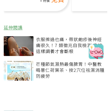
負擔
課）
特價
延伸閱讀
衣服擦過也痛，帶狀皰疹後神經
痛很久！7 類徵兆自我檢測 皮蛇
這樣調養才會斷根
芒種節氣濕熱最傷脾胃！中醫教
喝薏仁荷葉茶、按2穴位祛濕消腫
防疲勞