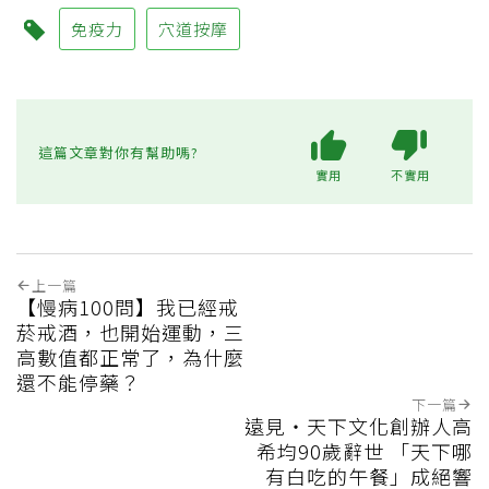
免疫力
穴道按摩
這篇文章對你有幫助嗎?
實用
不實用
上一篇
【慢病100問】我已經戒
菸戒酒，也開始運動，三
高數值都正常了，為什麼
還不能停藥？
下一篇
遠見‧天下文化創辦人高
希均90歲辭世 「天下哪
有白吃的午餐」成絕響