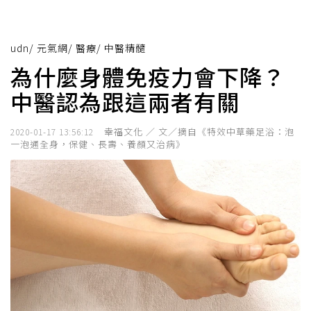
udn
/
元氣網
/
醫療
/
中醫精髓
為什麼身體免疫力會下降？
中醫認為跟這兩者有關
幸福文化 ／ 文／摘自《特效中草藥足浴：泡
2020-01-17 13:56:12
一泡通全身，保健、長壽、養顏又治病》