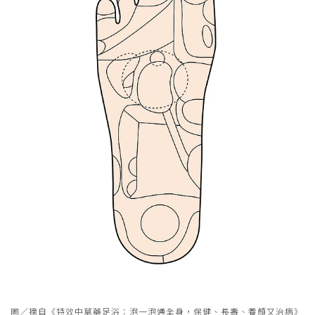
圖／摘自《特效中草藥足浴：泡一泡通全身，保健、長壽、養顏又治病》