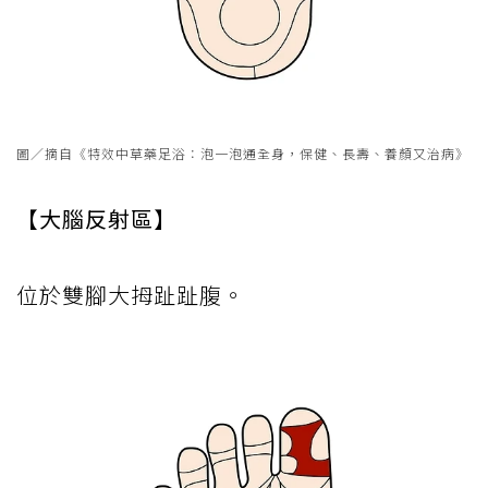
圖／摘自《特效中草藥足浴：泡一泡通全身，保健、長壽、養顏又治病》
【大腦反射區】
位於雙腳大拇趾趾腹。