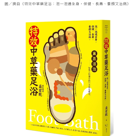
圖／摘自《特效中草藥足浴：泡一泡通全身，保健、長壽、養顏又治病》