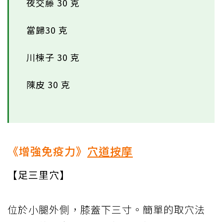
夜交藤 30 克
當歸30 克
川楝子 30 克
陳皮 30 克
《增強免疫力》
穴道按摩
【足三里穴】
位於小腿外側，膝蓋下三寸。簡單的取穴法