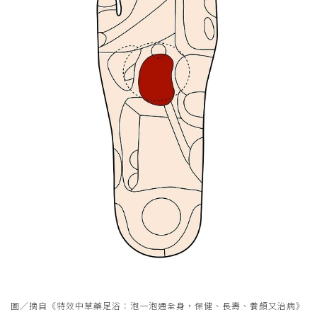
圖／摘自《特效中草藥足浴：泡一泡通全身，保健、長壽、養顏又治病》