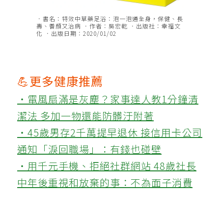
．書名：特效中草藥足浴：泡一泡通全身，保健、長
壽、養顏又治病 ．作者：吳宏乾 ．出版社：幸福文
化 ．出版日期：2020/01/02
💪更多健康推薦
‧電風扇滿是灰塵？家事達人教1分鐘清
潔法 多加一物還能防髒汙附著
‧45歲男存2千萬提早退休 接信用卡公司
通知「淚回職場」：有錢也碰壁
‧用千元手機、拒絕社群網站 48歲社長
中年後重視和放棄的事：不為面子消費