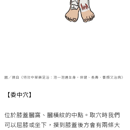
圖／摘自《特效中草藥足浴：泡一泡通全身，保健、長壽、養顏又治病》
【委中穴】
位於膝蓋膕窩、膕橫紋的中點。取穴時我們
可以屈膝或坐下，摸到膝蓋後方會有兩條大