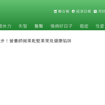
聯合報
經濟日報
河
退休力
失智
醫聲
慢病好日子
癌症
性愛
退步！營養師揭果乾堅果常見健康陷阱