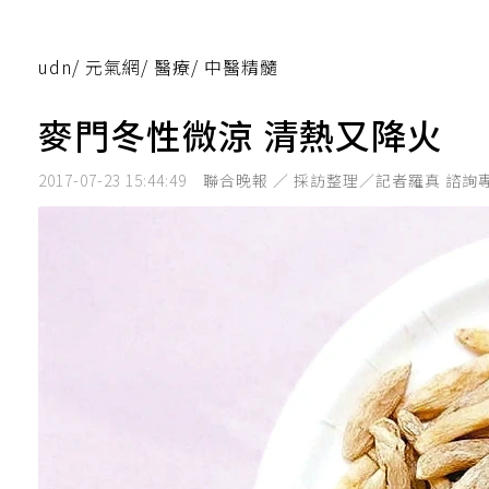
udn
/
元氣網
/
醫療
/
中醫精髓
麥門冬性微涼 清熱又降火
2017-07-23 15:44:49
聯合晚報 ／ 採訪整理／記者羅真 諮