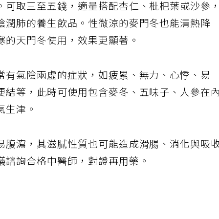
。可取三至五錢，適量搭配杏仁、枇杷葉或沙參
陰潤肺的養生飲品。性微涼的麥門冬也能清熱降
寒的天門冬使用，效果更顯著。
常有氣陰兩虛的症狀，如疲累、無力、心悸、易
便結等，此時可使用包含麥冬、五味子、人參在
氣生津。
易腹瀉，其滋膩性質也可能造成滑腸、消化與吸
議諮詢合格中醫師，對證再用藥。