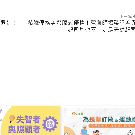
下一篇
是退步！
希臘優格≠希臘式優格！營養師揭製程差
起司片也不一定是天然起