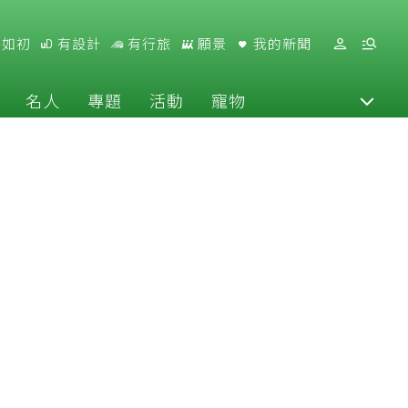
好如初
有設計
有行旅
願景
我的新聞
名人
專題
活動
寵物