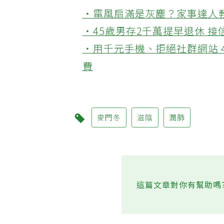
💪更多健康推薦
‧電風扇滿是灰塵？家事達人
‧45歲男存2千萬提早退休 
‧用千元手機、拒絕社群網站 
費
麥門冬
滋陰
潤肺
這篇文章對你有幫助嗎