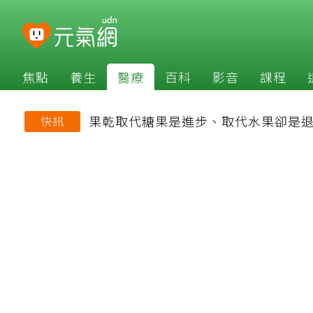
焦點
養生
醫療
百科
影音
課程
果乾取代糖果是進步、取代水果卻是
快訊