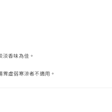
淡淡香味為佳。
腸胃虛弱寒涼者不適用。