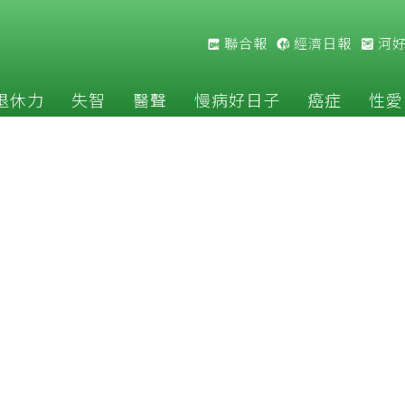
聯合報
經濟日報
河
退休力
失智
醫聲
慢病好日子
癌症
性愛