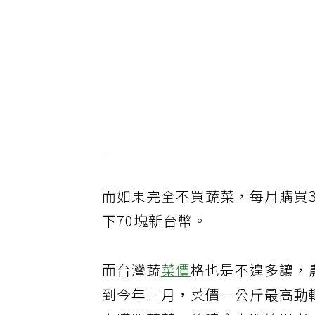
而如果完全不買蔬菜，每月購買3
下70塊新台幣。
而台灣蔬
菜價
格也是不遑多讓，
到今年三月，菜價一公斤最高動輒