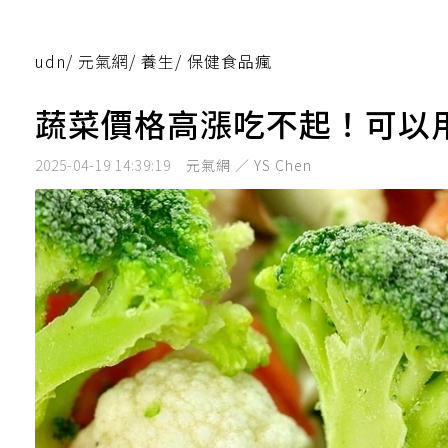
udn
/
元氣網
/
養生
/
保健食品瘋
蔬菜價格高漲吃不起！可以
2025-04-19 14:39:19
元氣網 ／ YS Chen