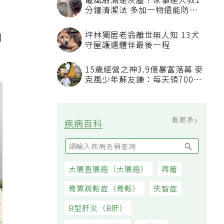
電風扇滿是灰塵？家事達人教1
分鐘清潔法 多加一物還能防髒
汙附著
坪林獨居老翁離世無人知 13犬
同
守屋護遺體伴最後一程
15歲經營之神3.9億暴富落幕 麥
克風少年蘇友謙：每天領700元
過日子
看更多
疾病百科
大腸直腸癌（大腸癌）
痔瘡
骨質疏鬆症（骨鬆）
失智症
B型肝炎（B肝）