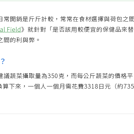
日常開銷是斤斤計較，常常在食材選擇與荷包之
al Field
》就針對「是否該用較便宜的保健品來
之間的利與弊。
？
建議蔬菜攝取量為350克，而每公斤蔬菜的價格
換算下來，一個人一個月需花費3318日元（約73