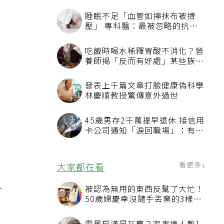
睡眠不足「血管如擰抹布被擠
壓」 專科醫：最被忽略的抗老
方法
吃飯時喝水稀釋胃酸不消化？營
養師揭「反而有好處」某些族群
才要禁
發表上千篇文章打臉健康偽科學
林慶順教授驚傳意外過世
45歲男存2千萬提早退休 接信用
卡公司通知「淚回職場」：有錢
也碰壁
看更多
大家都在看
被認為無用的東西反幫了大忙！
可
50歲婦慶幸沒隨手丟棄的3樣物
品