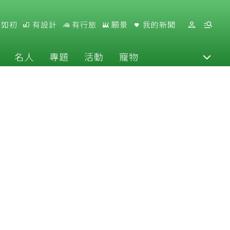
好如初
有設計
有行旅
願景
我的新聞
名人
專題
活動
寵物