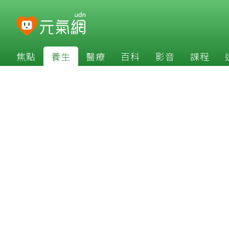
焦點
養生
醫療
百科
影音
課程