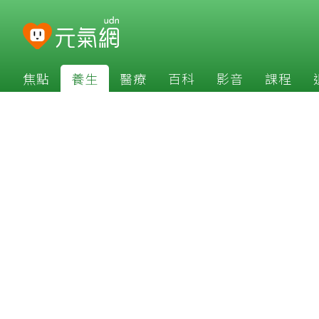
焦點
養生
醫療
百科
影音
課程