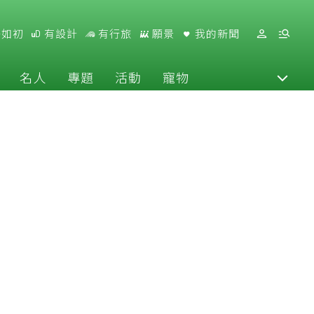
好如初
有設計
有行旅
願景
我的新聞
名人
專題
活動
寵物