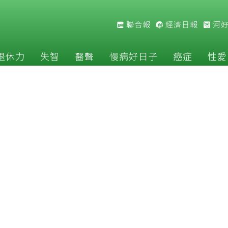
聯合報
經濟日報
河
退休力
失智
醫聲
慢病好日子
癌症
性愛