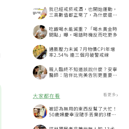
我已經戒菸戒酒，也開始運動，
三高數值都正常了，為什麼還不
能停藥？
吃飯喝水能減重？「喝水黃金時
間點」曝，喝錯時機反而吃更多
s
通膨壓力未減 7月物價CPI年增
和
率2.54% 連三個月破警戒線
親人臨終不知道該說什麼？安寧
醫師：陪伴比完美告別更重要，
4句話值得及早說出口
看更多
大家都在看
被認為無用的東西反幫了大忙！
50歲婦慶幸沒隨手丟棄的3樣物
品