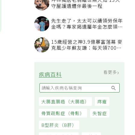
坪林獨居老翁離世無人知 13犬
守屋護遺體伴最後一程
先生走了，太太可以續領勞保年
金嗎？專家揭遺屬年金怎麼領，
看順位還要看資格
15歲經營之神3.9億暴富落幕 麥
克風少年蘇友謙：每天領700元
過日子
看更多
疾病百科
大腸直腸癌（大腸癌）
痔瘡
骨質疏鬆症（骨鬆）
失智症
B型肝炎（B肝）