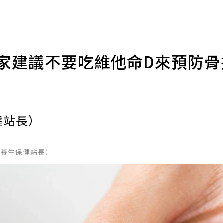
專家建議不要吃維他命D來預防
健站長）
的養生保健站長）