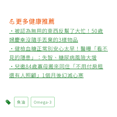
💪更多健康推薦
‧被認為無用的東西反幫了大忙！50歲
婦慶幸沒隨手丟棄的3樣物品
‧健檢血糖正常別安心太早！醫曝「看不
見的隱患」：失智、糖尿病風險大增
‧兒邀84歲寡母搬來同住「不用付房租
還有人照顧」1個月後幻滅心寒
魚油
Omega-3