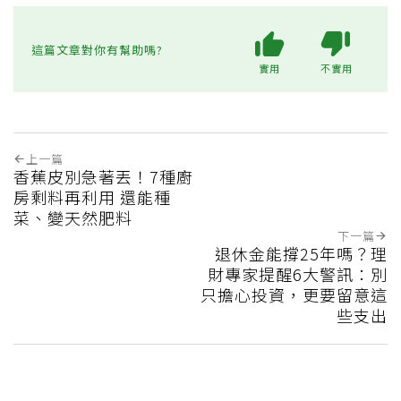
這篇文章對你有幫助嗎?
實用
不實用
上一篇
香蕉皮別急著丟！7種廚
房剩料再利用 還能種
菜、變天然肥料
下一篇
退休金能撐25年嗎？理
財專家提醒6大警訊：別
只擔心投資，更要留意這
些支出