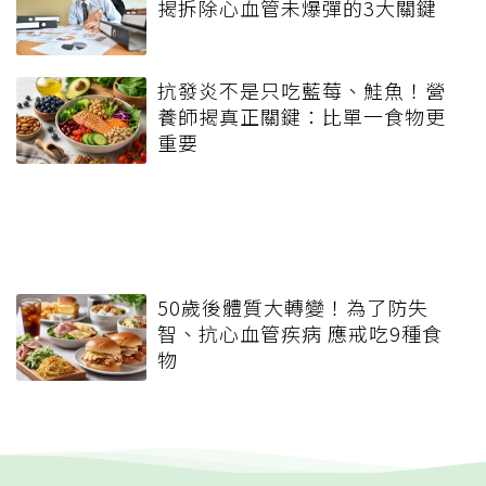
揭拆除心血管未爆彈的3大關鍵
抗發炎不是只吃藍莓、鮭魚！營
養師揭真正關鍵：比單一食物更
重要
50歲後體質大轉變！為了防失
智、抗心血管疾病 應戒吃9種食
物