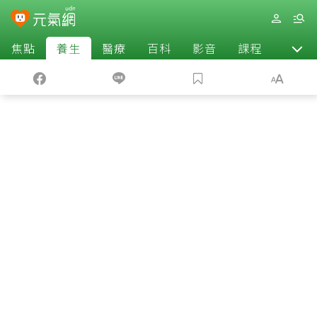
焦點
養生
醫療
百科
影音
課程
退休