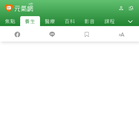
焦點
養生
醫療
百科
影音
課程
退休