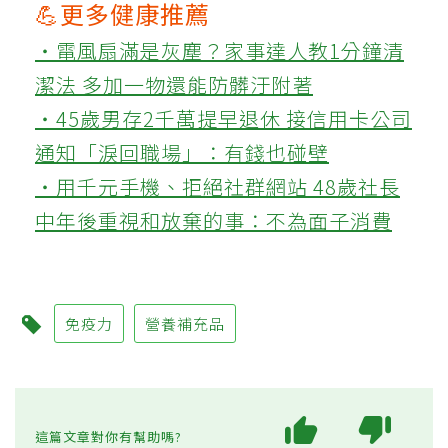
💪更多健康推薦
‧電風扇滿是灰塵？家事達人教1分鐘清
潔法 多加一物還能防髒汙附著
‧45歲男存2千萬提早退休 接信用卡公司
通知「淚回職場」：有錢也碰壁
‧用千元手機、拒絕社群網站 48歲社長
中年後重視和放棄的事：不為面子消費
免疫力
營養補充品
這篇文章對你有幫助嗎?