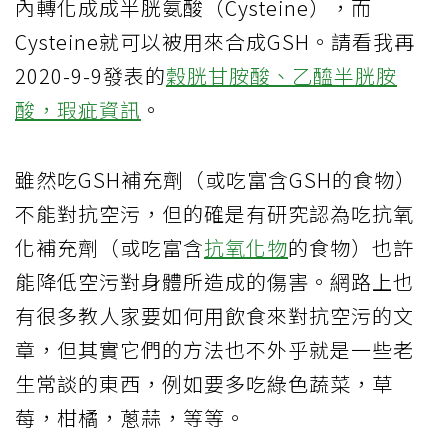
內轉化成成半胱氨酸（Cysteine），而
Cysteine就可以被用來合成GSH。請看我再
2020-9-9發表的
穀胱甘胺酸、乙醯半胱胺
酸，瑕疵資訊
。
雖然吃GSH補充劑（或吃富含GSH的食物）
不能對抗空污，但的確是有研究認為吃抗氧
化補充劑（或吃富含
抗氧化物
的食物）也許
能降低空污對身體所造成的傷害。網路上也
有很多教人家要如何用飲食來對抗空污的文
章，但其實它們的方法也不外乎就是一些老
生常談的東西，例如要多吃綠色蔬菜，草
莓，柑橘，蔥蒜，等等。