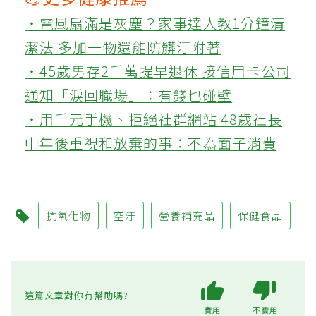
‧電風扇滿是灰塵？家事達人教1分鐘清
潔法 多加一物還能防髒汙附著
‧45歲男存2千萬提早退休 接信用卡公司
通知「淚回職場」：有錢也碰壁
‧用千元手機、拒絕社群網站 48歲社長
中年後重視和放棄的事：不為面子消費
抗氧化物
空汙
營養補充品
保健食品
這篇文章對你有幫助嗎?
實用
不實用