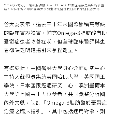
Omega-3多元不飽和脂肪酸（ω-3 PUFAs）於鬱症治療之臨床指引重
點。資料來源／中國醫藥大學北港附設醫院教研部教學組長谷大為
谷大為表示，過去三十年來國際累積高等級
的臨床實證證實，補充Omega-3脂肪酸有助
憂鬱症患者改善症狀，但全球臨床醫師與患
者卻缺乏明確指引來拿捏劑量。
有鑑於此，中國醫藥大學身心介面研究中心
主持人蘇冠賓集結美國哈佛大學、英國國王
學院、日本國家癌症研究中心、澳洲墨爾本
大學等七國共十五位學者，共同彙整分析國
內外文獻，制訂「Omega-3脂肪酸於憂鬱症
治療之臨床指引」，其中包括適用對象、劑