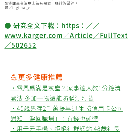
憂鬱症患者治療上若有需要，應諮詢醫師。
圖／ingimage
● 研究全文下載：
https：／／
www.karger.com／Article／FullText
／502652
💪更多健康推薦
‧電風扇滿是灰塵？家事達人教1分鐘清
潔法 多加一物還能防髒汙附著
‧45歲男存2千萬提早退休 接信用卡公司
通知「淚回職場」：有錢也碰壁
‧用千元手機、拒絕社群網站 48歲社長