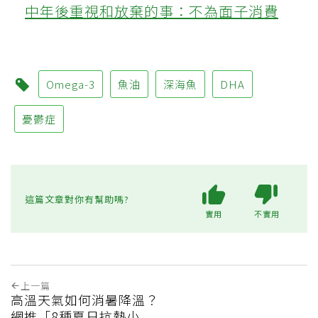
中年後重視和放棄的事：不為面子消費
Omega-3
魚油
深海魚
DHA
憂鬱症
這篇文章對你有幫助嗎?
實用
不實用
上一篇
高溫天氣如何消暑降溫？
網推「8種夏日抗熱小