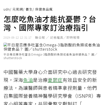
udn
/
元氣網
/
養生
/
保健食品瘋
怎麼吃魚油才能抗憂鬱？台
灣、國際專家訂治療指引
聯合報 ／ 記者羅真╱即時報導
2019-09-12 12:31:17
平日是否應多吃富含Omega-3脂肪酸的魚類或者魚油保健食品？ 圖／
shutterstock
中國醫藥大學身心介面研究中心過去研究發
現，深海
魚油
是治療
憂鬱症
有效且安全的新
療法，為讓醫師與患者精準拿捏劑量，他們
召集國際營養精神醫學研究學會（ISNPR）專
家小組等專家，共同彙整文獻制訂「