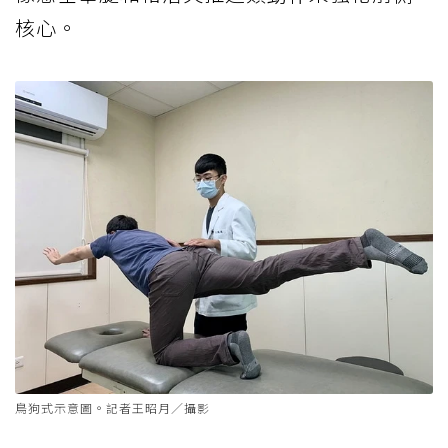
核心。
鳥狗式示意圖。記者王昭月／攝影