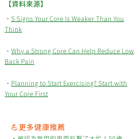
【資料來源】
．
5 Signs Your Core Is Weaker Than You
Think
．
Why a Strong Core Can Help Reduce Low
Back Pain
．
Planning to Start Exercising? Start with
Your Core First
💪更多健康推薦
‧被認為無用的東西反幫了大忙！50歲