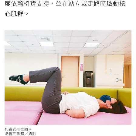
度依賴椅背支撐，並在站立或走路時啟動核
心肌群。
死蟲式示意圖。
記者王勇超／攝影