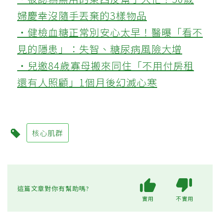
婦慶幸沒隨手丟棄的3樣物品
‧健檢血糖正常別安心太早！醫曝「看不
見的隱患」：失智、糖尿病風險大增
‧兒邀84歲寡母搬來同住「不用付房租
還有人照顧」1個月後幻滅心寒
核心肌群
這篇文章對你有幫助嗎?
實用
不實用