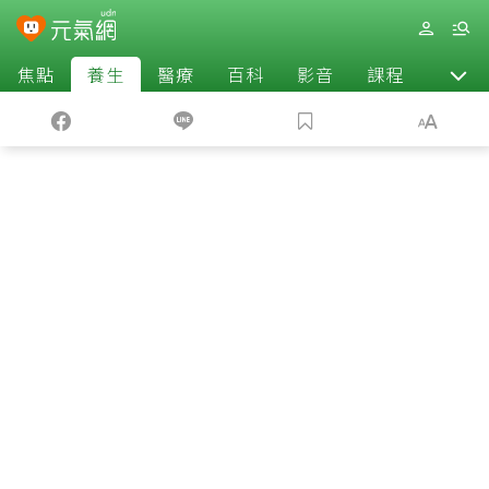
焦點
養生
醫療
百科
影音
課程
退休