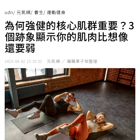
udn
/
元氣網
/
養生
/
運動健身
為何強健的核心肌群重要？3
個跡象顯示你的肌肉比想像
還要弱
元氣網 ／ 編輯辜子桓整理
2025-04-02 15:35:52