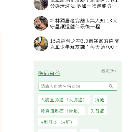
電風扇滿是灰塵？家事達人教1
分鐘清潔法 多加一物還能防髒
汙附著
坪林獨居老翁離世無人知 13犬
守屋護遺體伴最後一程
15歲經營之神3.9億暴富落幕 麥
克風少年蘇友謙：每天領700元
過日子
看更多
疾病百科
大腸直腸癌（大腸癌）
痔瘡
骨質疏鬆症（骨鬆）
失智症
B型肝炎（B肝）