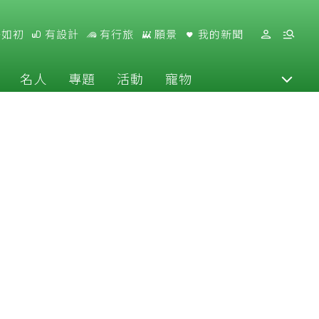
好如初
有設計
有行旅
願景
我的新聞
名人
專題
活動
寵物