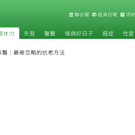
聯合報
經濟日報
河
退休力
失智
醫聲
慢病好日子
癌症
性愛
科醫：最被忽略的抗老方法