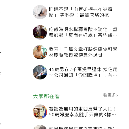
睡眠不足「血管如擰抹布被擠
會
壓」 專科醫：最被忽略的抗老
方法
吃飯時喝水稀釋胃酸不消化？營
養師揭「反而有好處」某些族群
才要禁
，
發表上千篇文章打臉健康偽科學
對
林慶順教授驚傳意外過世
。
45歲男存2千萬提早退休 接信用
健
卡公司通知「淚回職場」：有錢
也碰壁
看更多
大家都在看
被認為無用的東西反幫了大忙！
50歲婦慶幸沒隨手丟棄的3樣物
品
的