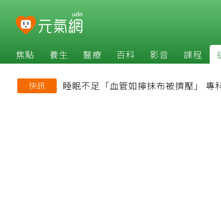
焦點
養生
醫療
百科
影音
課程
睡眠不足「血管如擰抹布被擠壓」 專
快訊