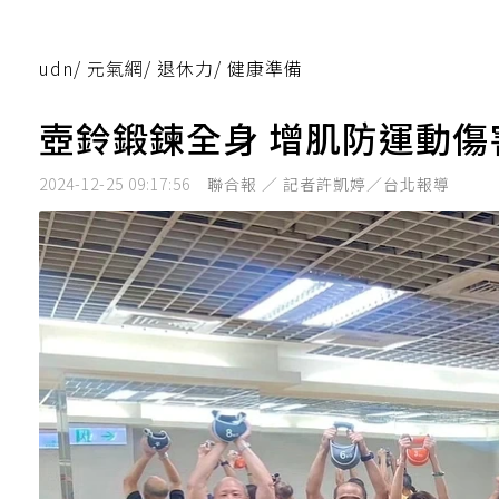
udn
/
元氣網
/
退休力
/
健康準備
壺鈴鍛鍊全身 增肌防運動傷
2024-12-25 09:17:56
聯合報 ／ 記者許凱婷／台北報導