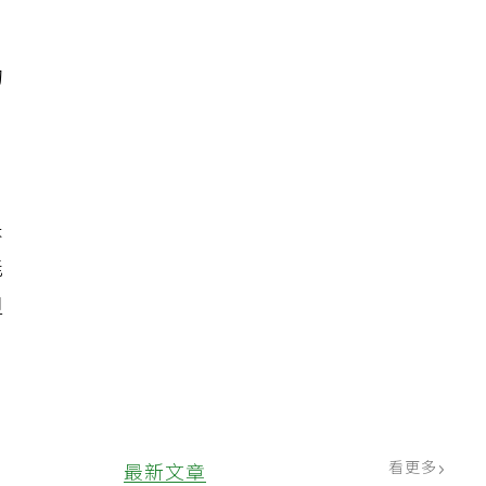
的
未
能
但
看更多
最新文章