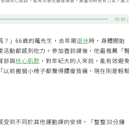
臀部與核心肌群，能有效避免腰椎傷害，搬重物時更有力氣。施
00:00
嗎？」66歲的羅先生，去年剛
退休
時，身體開始
常活動都感到吃力。參加壺鈴課後，他最推薦「
臀部與
核心肌群
，對年紀大的人來說，能有效避
「以前搬個小椅子都覺得腰痠背痛，現在則是輕
感受到不同於其他運動課的安排，「整整30分鐘