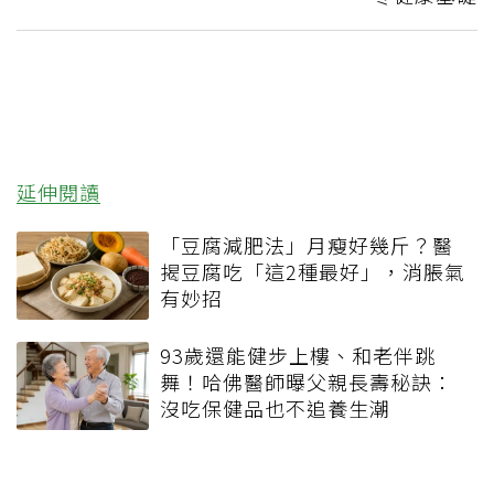
延伸閱讀
「豆腐減肥法」月瘦好幾斤？醫
揭豆腐吃「這2種最好」，消脹氣
有妙招
93歲還能健步上樓、和老伴跳
舞！哈佛醫師曝父親長壽秘訣：
沒吃保健品也不追養生潮