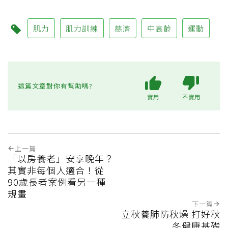
肌力
肌力訓練
慈濟
中高齡
運動
這篇文章對你有幫助嗎?
實用
不實用
上一篇
「以房養老」安享晚年？
其實非每個人適合！從
90歲長者案例看另一種
規畫
下一篇
立秋養肺防秋燥 打好秋
冬健康基礎