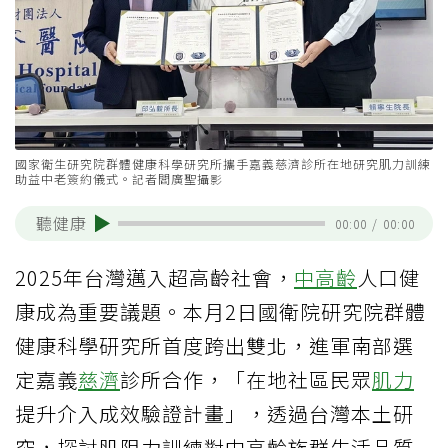
國家衛生研究院群體健康科學研究所攜手嘉義慈濟診所在地研究肌力訓練
助益中老簽約儀式。記者閻廣聖攝影
聽健康
00:00
/
00:00
2025年台灣邁入超高齡社會，
中高齡
人口健
康成為重要議題。本月2日國衛院研究院群體
健康科學研究所首度跨出雙北，進軍南部選
定嘉義
慈濟
診所合作，「在地社區民眾
肌力
提升介入成效驗證計畫」，透過台灣本土研
究，探討肌阻力訓練對中高齡族群生活品質