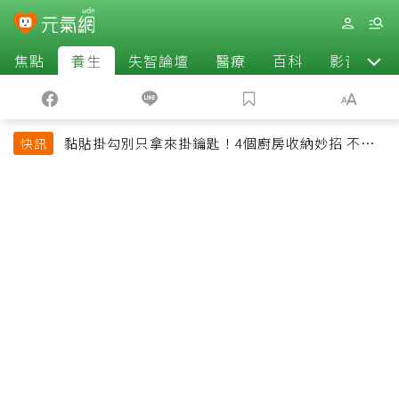
焦點
養生
失智論壇
醫療
百科
影音
黏貼掛勾別只拿來掛鑰匙！4個廚房收納妙招 不用
快訊
鑽牆也能省空間