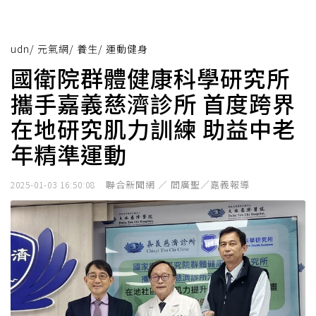
udn
/
元氣網
/
養生
/
運動健身
國衛院群體健康科學研究所
攜手嘉義慈濟診所 首度跨界
在地研究肌力訓練 助益中老
年精準運動
聯合新聞網 ／ 閻廣聖／嘉義報導
2025-01-03 16:50:08