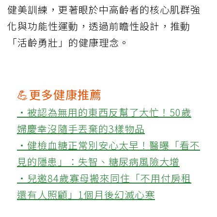
健美訓練，更著眼於中高齡者的核心肌群強
化與功能性運動，透過前瞻性設計，推動
「活齡勇壯」的健康理念。
💪更多健康推薦
‧被認為無用的東西反幫了大忙！50歲
婦慶幸沒隨手丟棄的3樣物品
‧健檢血糖正常別安心太早！醫曝「看不
見的隱患」：失智、糖尿病風險大增
‧兒邀84歲寡母搬來同住「不用付房租
還有人照顧」1個月後幻滅心寒