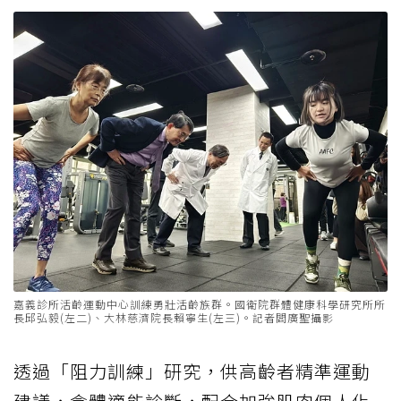
嘉義診所活齡運動中心訓練勇壯活齡族群。國衛院群體健康科學研究所所
長邱弘毅(左二)、大林慈濟院長賴寧生(左三)。記者閻廣聖攝影
透過「阻力訓練」研究，供高齡者精準運動