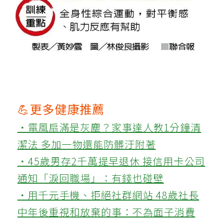
💪更多健康推薦
‧電風扇滿是灰塵？家事達人教1分鐘清
潔法 多加一物還能防髒汙附著
‧45歲男存2千萬提早退休 接信用卡公司
通知「淚回職場」：有錢也碰壁
‧用千元手機、拒絕社群網站 48歲社長
中年後重視和放棄的事：不為面子消費