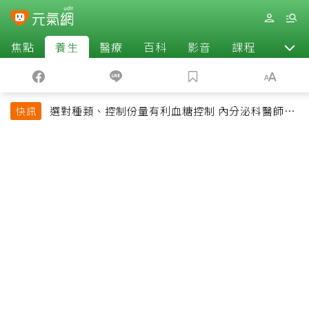
焦點
養生
醫療
百科
影音
課程
退休
選對種類、控制份量有利血糖控制 內分泌科醫師最
快訊
常吃的4種水果