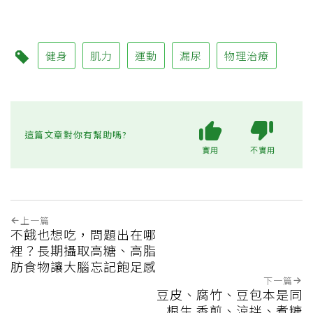
健身
肌力
運動
漏尿
物理治療
這篇文章對你有幫助嗎?
實用
不實用
上一篇
不餓也想吃，問題出在哪
裡？長期攝取高糖、高脂
肪食物讓大腦忘記飽足感
下一篇
豆皮、腐竹、豆包本是同
根生 香煎、涼拌、煮糖