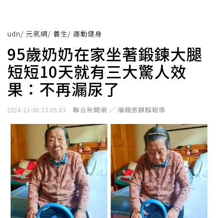
udn
/
元氣網
/
養生
/
運動健身
95歲奶奶在家坐著鍛鍊大腿
短短10天就有三大驚人效
果：不再漏尿了
聯合新聞網 ／ 編輯張麒麟報導
2024-11-08 13:05:03