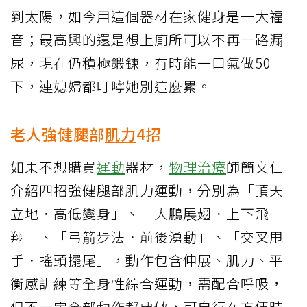
到太陽，如今用這個器材在家健身是一大福
音；最高興的還是想上廁所可以不再一路漏
尿，現在仍積極鍛鍊，有時能一口氣做50
下，連媳婦都叮嚀她別這麼累。
老人強健腿部
肌力
4招
如果不想購買
運動
器材，
物理治療
師簡文仁
介紹四招強健腿部肌力運動，分別為「頂天
立地．高低變身」、「大鵬展翅．上下飛
翔」、「弓箭步法．前後湧動」、「交叉甩
手．搖頭擺尾」，動作包含伸展、肌力、平
衡感訓練等全身性綜合運動，需配合呼吸，
但不一定全部動作都要做，可自行在方便時