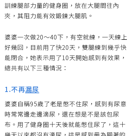
訓練腿部力量的健身圈，放在大腿間往內
夾，其阻力能有效鍛鍊大腿肌。
婆婆一次做20～40下，有空就練，一天練上
好幾回，目前用了快20天，雙腿練到幾乎快
能閉合，她表示用了10天開始感到有效果，
總共有以下三種情況：
1.不再
漏尿
婆婆自稱95歲了老是憋不住尿，感到有尿意
時常常邊走邊滴尿，還在想是不是該包尿
布。用了健身圈十天後就能憋住尿了，這十
幾天以來都沒有滴尿，這是感到最為顯著的