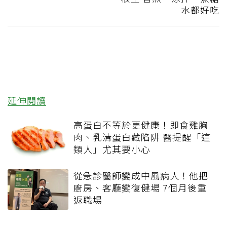
水都好吃
延伸閱讀
高蛋白不等於更健康！即食雞胸
肉、乳清蛋白藏陷阱 醫提醒「這
類人」尤其要小心
從急診醫師變成中風病人！他把
廚房、客廳變復健場 7個月後重
返職場