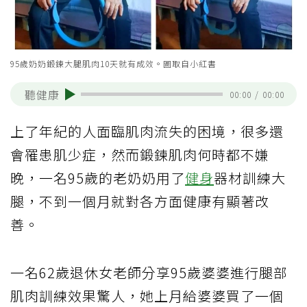
95歲奶奶鍛鍊大腿肌肉10天就有成效。圖取自小紅書
聽健康
00:00
/
00:00
上了年紀的人面臨肌肉流失的困境，很多還
會罹患肌少症，然而鍛鍊肌肉何時都不嫌
晚，一名95歲的老奶奶用了
健身
器材訓練大
腿，不到一個月就對各方面健康有顯著改
善。
一名62歲退休女老師分享95歲婆婆進行腿部
肌肉訓練效果驚人，她上月給婆婆買了一個