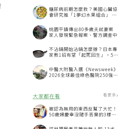
體
糖尿病前期怎麼救？美國心臟協
會研究推「1夢幻水果組合」 酪
梨加它改善血管功能
桃園平鎮傳出80多歲夫弒妻案
家人發現緊急報案、警方調查中
不沾鍋開始沾鍋怎麼辦？日本專
家教1招有望「起死回生」，5情
況該換新
中醫大附醫入選《Newsweek》
2026全球最佳綠色醫院250強
首屆評選即入榜 全台僅兩院獲
選 四葉績效指標居台灣最佳
看更多
大家都在看
被認為無用的東西反幫了大忙！
50歲婦慶幸沒隨手丟棄的3樣物
品