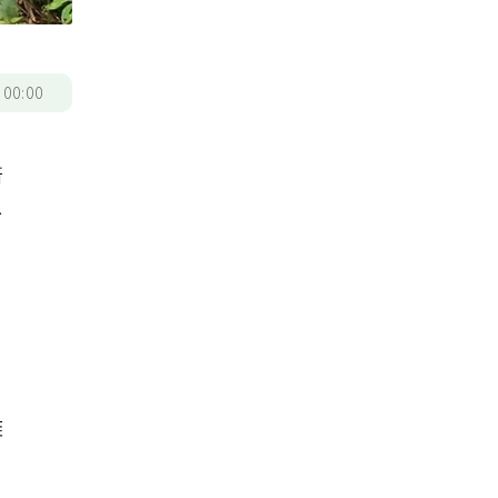
/
00:00
衛
台
，
離
，