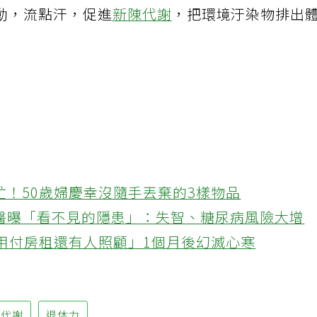
動，流點汗，促進
新陳代謝
，把環境汙染物排出
忙！50歲婦慶幸沒隨手丟棄的3樣物品
醫曝「看不見的隱患」：失智、糖尿病風險大增
不用付房租還有人照顧」1個月後幻滅心寒