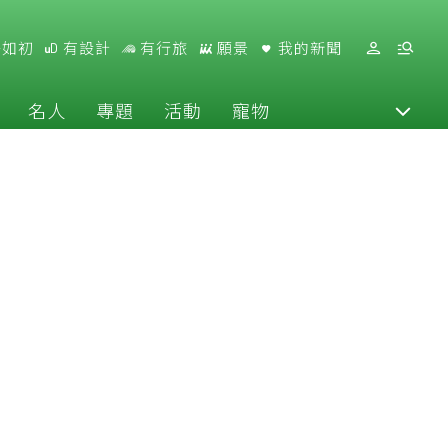
好如初
有設計
有行旅
願景
我的新聞
名人
專題
活動
寵物