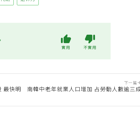
陳代謝
退休力
?
實用
不實用
下一篇
 最快明
南韓中老年就業人口增加 占勞動人數逾三