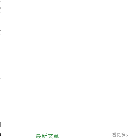
是
禦
Ｋ
數
若
到
相
使
看更多
最新文章