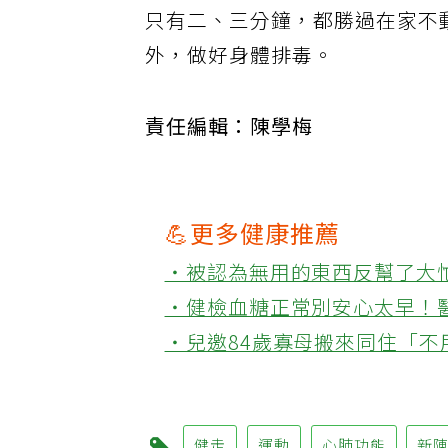
只有二、三分鐘，都勝過在家不
外，做好身體排毒。
責任編輯：陳學梅
💪更多健康推薦
‧被認為無用的東西反幫了大
‧健檢血糖正常別安心太早！
‧兒邀84歲寡母搬來同住「