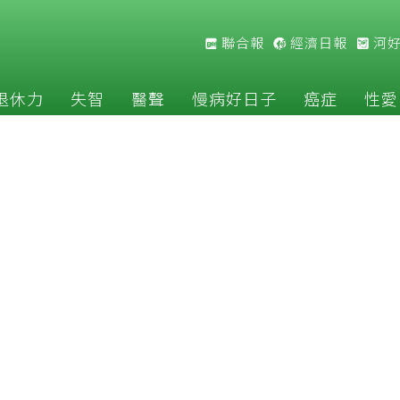
聯合報
經濟日報
河
退休力
失智
醫聲
慢病好日子
癌症
性愛