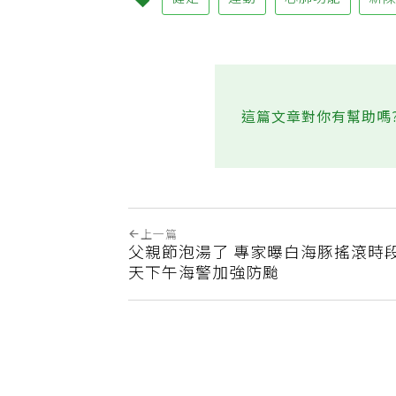
健走
運動
心肺功能
新
這篇文章對你有幫助嗎
上一篇
父親節泡湯了 專家曝白海豚搖滾時段
天下午海警加強防颱