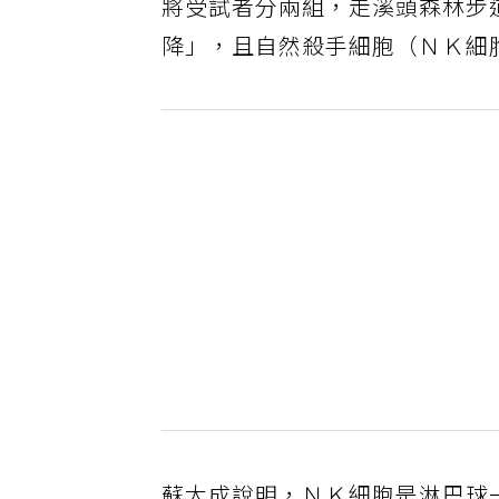
將受試者分兩組，走溪頭森林步
降」，且自然殺手細胞（ＮＫ細