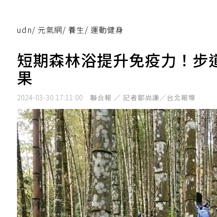
udn
/
元氣網
/
養生
/
運動健身
短期森林浴提升免疫力！步
果
2024-03-30 17:11:00
聯合報 ／ 記者鄒尚謙／台北報導