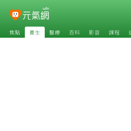
焦點
養生
醫療
百科
影音
課程