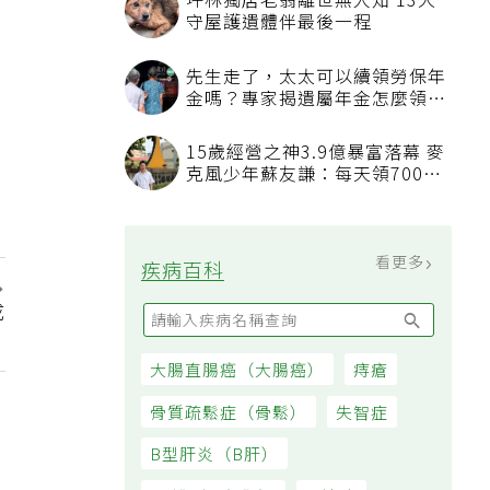
坪林獨居老翁離世無人知 13犬
守屋護遺體伴最後一程
先生走了，太太可以續領勞保年
金嗎？專家揭遺屬年金怎麼領，
看順位還要看資格
15歲經營之神3.9億暴富落幕 麥
克風少年蘇友謙：每天領700元
過日子
看更多
疾病百科
成
大腸直腸癌（大腸癌）
痔瘡
骨質疏鬆症（骨鬆）
失智症
B型肝炎（B肝）