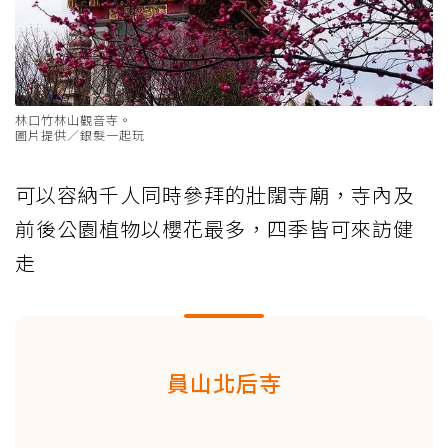
林口竹林山觀音寺。
圖片提供／銀髮一起玩
可以容納千人同時參拜的壯闊寺廟，寺內及
前後公園植物以櫻花最多，四季皆可來訪健
走
員山北后寺