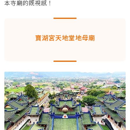
本寺廟的既視感！
寶湖宮天地堂地母廟