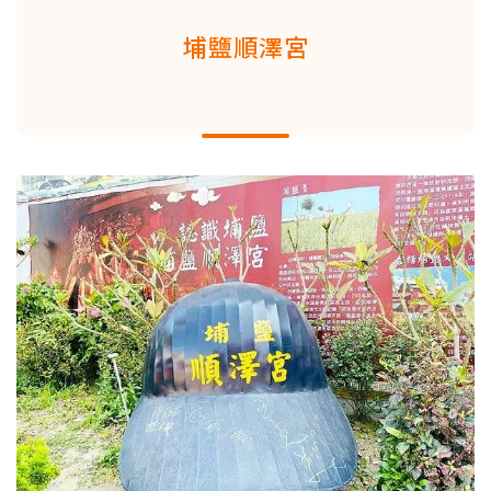
埔鹽順澤宮