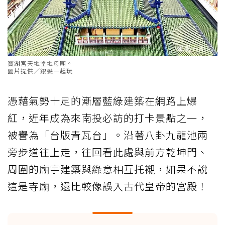
寶湖宮天地堂地母廟。
圖片提供／銀髮一起玩
憑藉氣勢十足的漸層藍
綠建築
在網路上爆
紅，近年成為來南投必訪的打卡景點之一，
被譽為「台版青瓦台」。沿著八卦九龍池兩
旁步道往上走，往回看此處與前方乾坤門、
周圍的廟宇建築與綠意相互托襯，如果不說
這是寺廟，還比較像誤入古代皇帝的宮殿！