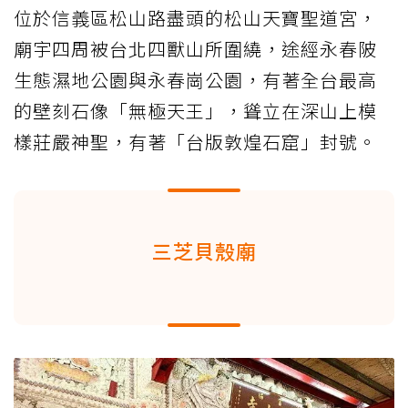
位於信義區松山路盡頭的松山天寶聖道宮，
廟宇四周被台北四獸山所圍繞，途經永春陂
生態濕地公園與永春崗公園，有著全台最高
的壁刻石像「無極天王」，聳立在深山上模
樣莊嚴神聖，有著「台版敦煌石窟」封號。
三芝貝殼廟