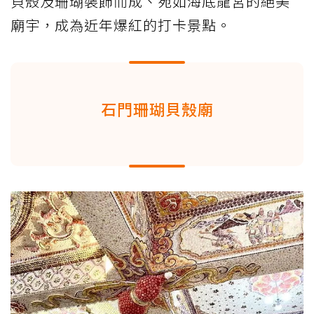
貝殼及珊瑚裝飾而成、宛如海底龍宮的絕美
廟宇，成為近年爆紅的打卡景點。
石門珊瑚貝殼廟