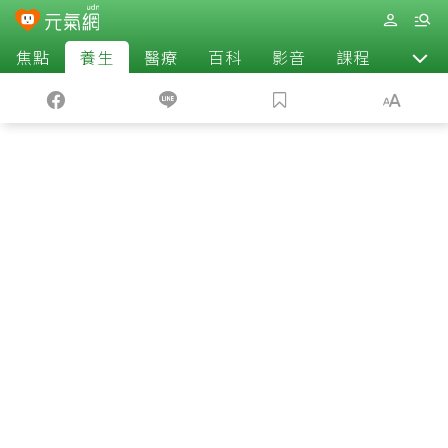
焦點
養生
醫療
百科
影音
課程
退休