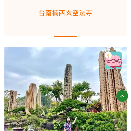
台南楠西玄空法寺