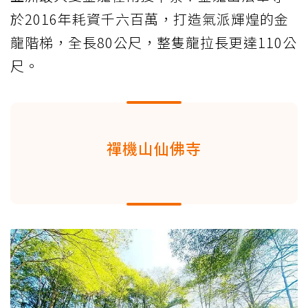
於2016年耗資千六百萬，打造氣派輝煌的金
龍階梯，全長80公尺，整隻龍拉長更達110公
尺。
禪機山仙佛寺