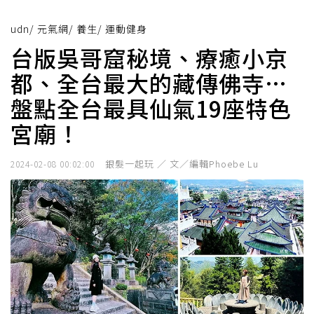
udn
/
元氣網
/
養生
/
運動健身
台版吳哥窟秘境、療癒小京
都、全台最大的藏傳佛寺…
盤點全台最具仙氣19座特色
宮廟！
銀髮一起玩 ／ 文／編輯Phoebe Lu
2024-02-08 00:02:00