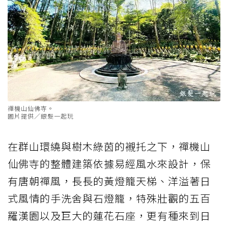
禪機山仙佛寺。
圖片提供／銀髮一起玩
在群山環繞與樹木綠茵的襯托之下，禪機山
仙佛寺的整體建築依據易經風水來設計，保
有唐朝禪風，長長的黃燈籠天梯、洋溢著日
式風情的手洗舍與石燈籠，特殊壯觀的五百
羅漢園以及巨大的蓮花石座，更有種來到日