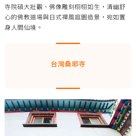
寺院碩大壯觀、佛像雕刻栩栩如生，清幽舒
心的佛教道場與日式禪風庭園造景，宛如置
身人間仙境。
台灣桑耶寺