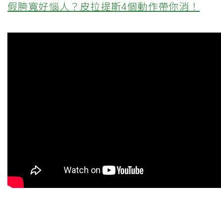
假胯寬好惱人？皮拉提斯4個動作帶你消！