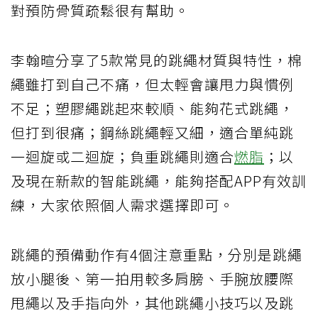
對預防骨質疏鬆很有幫助。
李翰暄分享了5款常見的跳繩材質與特性，棉
繩雖打到自己不痛，但太輕會讓甩力與慣例
不足；塑膠繩跳起來較順、能夠花式跳繩，
但打到很痛；鋼絲跳繩輕又細，適合單純跳
一迴旋或二迴旋；負重跳繩則適合
燃脂
；以
及現在新款的智能跳繩，能夠搭配APP有效訓
練，大家依照個人需求選擇即可。
跳繩的預備動作有4個注意重點，分別是跳繩
放小腿後、第一拍用較多肩膀、手腕放腰際
甩繩以及手指向外，其他跳繩小技巧以及跳