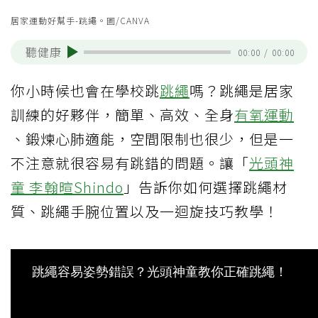
居家運動好幫手-跳繩。圖/CANVA
聽健康
00:00
/
00:00
你小時候也會在學校跳
跳繩
嗎？跳繩是居家
訓練的好夥伴，簡單、高效、全身
有氧運動
、鍛煉心肺適能，空間限制也很少，但是一
不注意就很容易有跳錯的問題。讓「
光頭神
童 李翰暄Shindo
」告訴你如何選擇跳繩材
質、跳繩手腕位置以及一迴旋技巧教學！