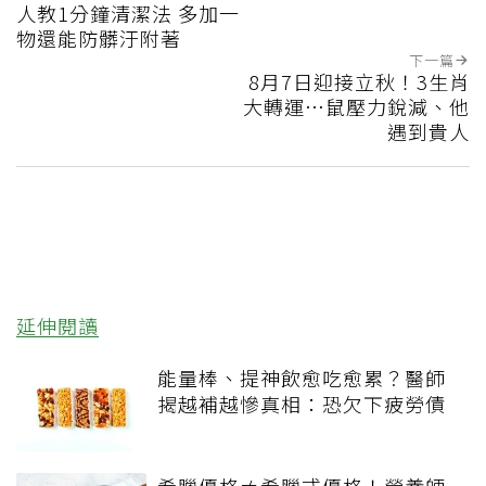
人教1分鐘清潔法 多加一
物還能防髒汙附著
下一篇
8月7日迎接立秋！3生肖
大轉運…鼠壓力銳減、他
遇到貴人
延伸閱讀
能量棒、提神飲愈吃愈累？醫師
揭越補越慘真相：恐欠下疲勞債
希臘優格≠希臘式優格！營養師