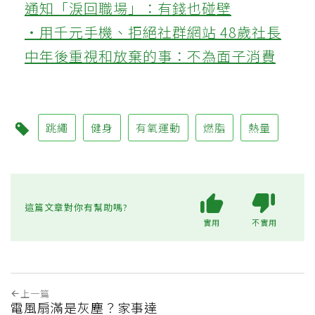
通知「淚回職場」：有錢也碰壁
‧用千元手機、拒絕社群網站 48歲社長
中年後重視和放棄的事：不為面子消費
跳繩
健身
有氧運動
燃脂
熱量
這篇文章對你有幫助嗎?
實用
不實用
上一篇
電風扇滿是灰塵？家事達