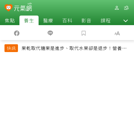
焦點
養生
醫療
百科
影音
課程
退休
果乾取代糖果是進步、取代水果卻是退步！營養師
快訊
揭果乾堅果常見健康陷阱