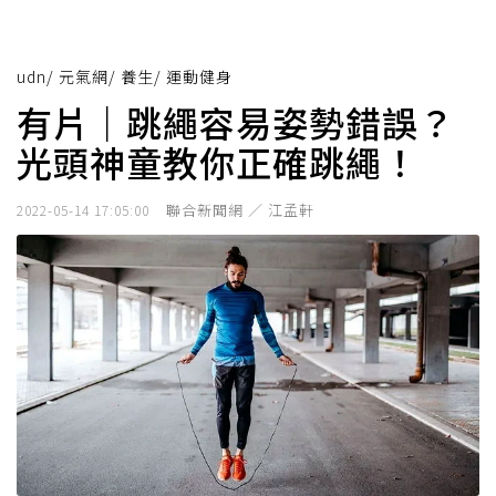
udn
/
元氣網
/
養生
/
運動健身
有片｜跳繩容易姿勢錯誤？
光頭神童教你正確跳繩！
聯合新聞網 ／ 江孟軒
2022-05-14 17:05:00