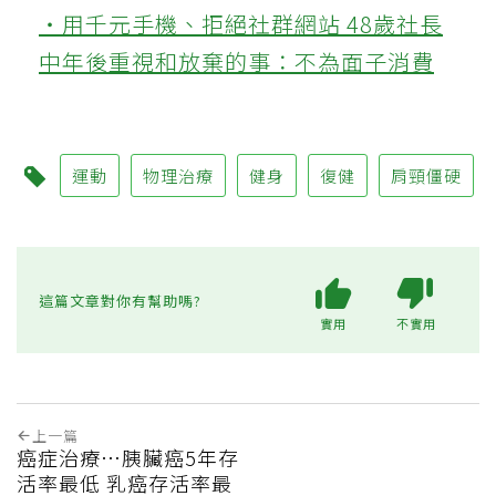
‧用千元手機、拒絕社群網站 48歲社長
中年後重視和放棄的事：不為面子消費
運動
物理治療
健身
復健
肩頸僵硬
這篇文章對你有幫助嗎?
實用
不實用
上一篇
癌症治療…胰臟癌5年存
活率最低 乳癌存活率最