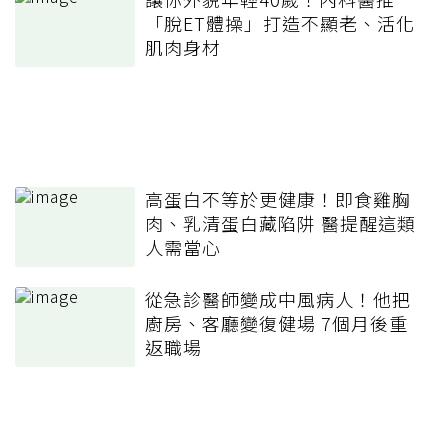
「脫ET體操」打造不顯老、活化
肌肉身材
高蛋白不等於更健康！即食雞胸
肉、乳清蛋白藏陷阱 醫提醒這類
人需當心
從急診醫師變成中風病人！他把
廚房、客廳變復健場 7個月後重
返職場