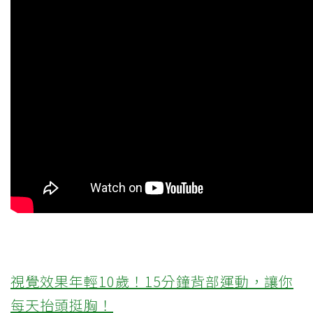
視覺效果年輕10歲！15分鐘背部運動，讓你
每天抬頭挺胸！