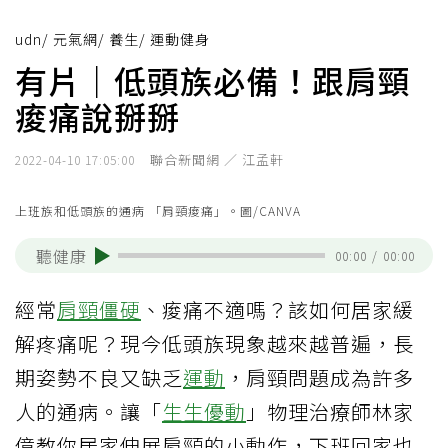
udn
/
元氣網
/
養生
/
運動健身
有片｜低頭族必備！跟肩頸
痠痛說掰掰
聯合新聞網 ／ 江孟軒
2022-04-10 17:05:00
上班族和低頭族的通病 「肩頸痠痛」。圖/CANVA
聽健康
00:00
/
00:00
經常
肩頸僵硬
、痠痛不適嗎？該如何居家緩
解疼痛呢？現今低頭族現象越來越普遍，長
期姿勢不良又缺乏
運動
，肩頸問題成為許多
人的通病。讓「
生生優動
」物理治療師林家
億教你居家伸展肩頸的小動作，下班回家也