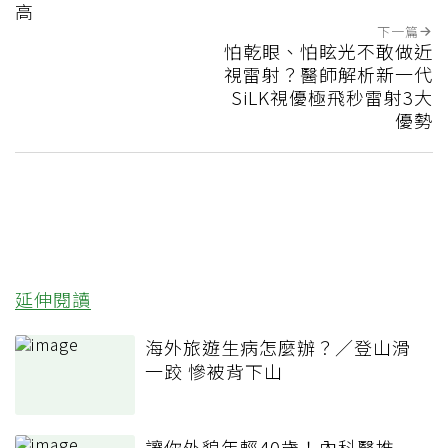
高
下一篇
怕乾眼、怕眩光不敢做近
視雷射？醫師解析新一代
SiLK視優極飛秒雷射3大
優勢
延伸閱讀
海外旅遊生病怎麼辦？／登山滑
一跤 慘被背下山
讓你外貌年輕40歲！內科醫推