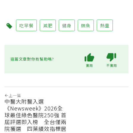
吃早餐
減肥
健身
鮪魚
熱量
這篇文章對你有幫助嗎?
實用
不實用
上一篇
中醫大附醫入選
《Newsweek》2026全
球最佳綠色醫院250強 首
屆評選即入榜 全台僅兩
院獲選 四葉績效指標居