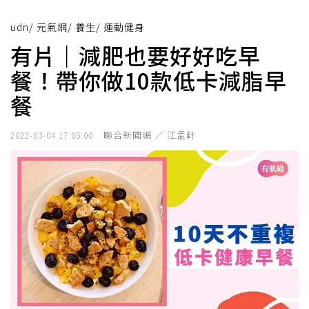
udn
/
元氣網
/
養生
/
運動健身
有片｜減肥也要好好吃早
餐！帶你做10款低卡減脂早
餐
聯合新聞網 ／ 江孟軒
2022-03-04 17:05:00