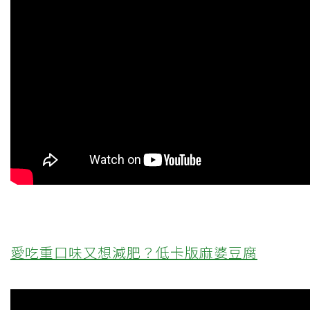
愛吃重口味又想減肥？低卡版麻婆豆腐