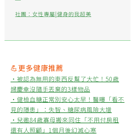
社團：女性專屬|健身的我超美
💪更多健康推薦
‧被認為無用的東西反幫了大忙！50歲
婦慶幸沒隨手丟棄的3樣物品
‧健檢血糖正常別安心太早！醫曝「看不
見的隱患」：失智、糖尿病風險大增
‧兒邀84歲寡母搬來同住「不用付房租
還有人照顧」1個月後幻滅心寒