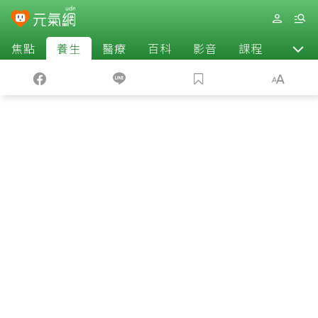
焦點
養生
醫療
百科
影音
課程
退休