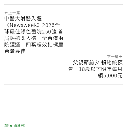
上一篇
中醫大附醫入選
《Newsweek》2026全
球最佳綠色醫院250強 首
屆評選即入榜 全台僅兩
院獲選 四葉績效指標居
台灣最佳
下一篇
父親節前夕 賴總統預
告：18歲以下明年每月
領5,000元
延伸閱讀