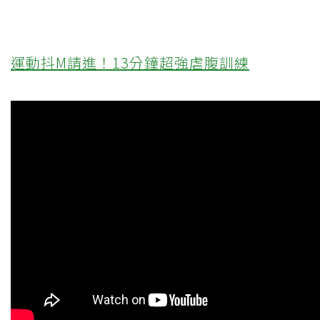
運動抖M請進！13分鐘超強虐腹訓練