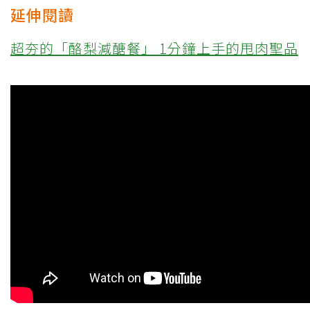
延伸閱讀
超夯的「酪梨減醣餐」 1分鐘上手的甩肉聖品