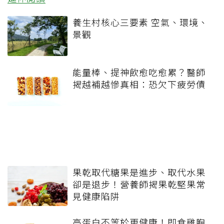
養生村核心三要素 空氣、環境、
景觀
能量棒、提神飲愈吃愈累？醫師
揭越補越慘真相：恐欠下疲勞債
果乾取代糖果是進步、取代水果
卻是退步！營養師揭果乾堅果常
見健康陷阱
高蛋白不等於更健康！即食雞胸