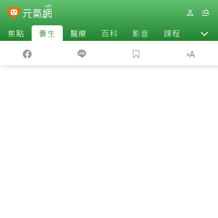
焦點
養生
醫療
百科
影音
課程
退休