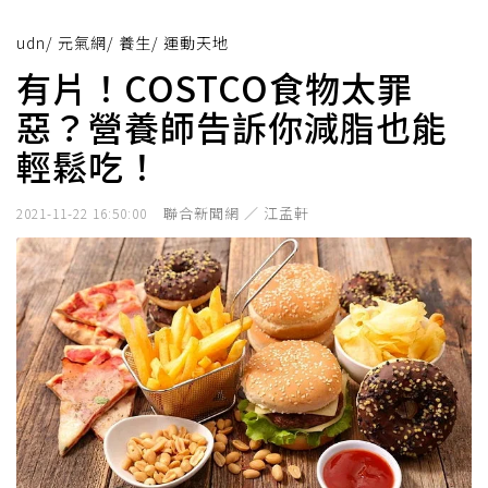
udn
/
元氣網
/
養生
/
運動天地
有片！COSTCO食物太罪
惡？營養師告訴你減脂也能
輕鬆吃！
聯合新聞網 ／ 江孟軒
2021-11-22 16:50:00