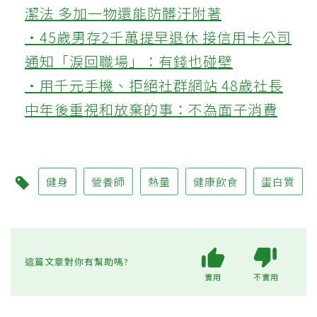
潔法 多加一物還能防髒汙附著
‧45歲男存2千萬提早退休 接信用卡公司
通知「淚回職場」：有錢也碰壁
‧用千元手機、拒絕社群網站 48歲社長
中年後重視和放棄的事：不為面子消費
健身
營養師
熱量
健康飲食
蛋白質
這篇文章對你有幫助嗎?
實用
不實用