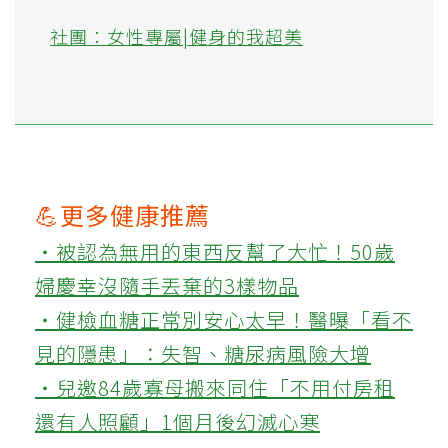
社團：女性專屬|健身的我超美
💪更多健康推薦
‧被認為無用的東西反幫了大忙！50歲
婦慶幸沒隨手丟棄的3樣物品
‧健檢血糖正常別安心太早！醫曝「看不
見的隱患」：失智、糖尿病風險大增
‧兒邀84歲寡母搬來同住「不用付房租
還有人照顧」1個月後幻滅心寒