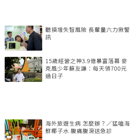
聽損增失智風險 長輩量六力揪警
訊
15歲經營之神3.9億暴富落幕 麥
克風少年蘇友謙：每天領700元
過日子
海外旅遊生病 怎麼辦？／猛嗑海
鮮椰子水 腹痛腹瀉送急診