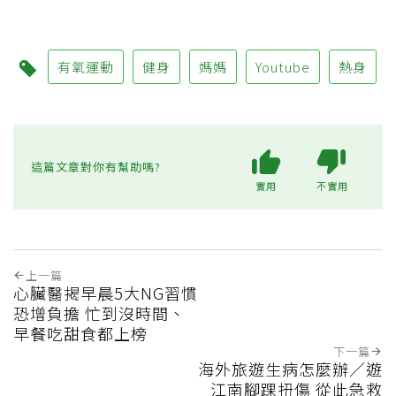
有氧運動
健身
媽媽
Youtube
熱身
這篇文章對你有幫助嗎?
實用
不實用
上一篇
心臟醫揭早晨5大NG習慣
恐增負擔 忙到沒時間、
早餐吃甜食都上榜
下一篇
海外旅遊生病怎麼辦／遊
江南腳踝扭傷 從此急救