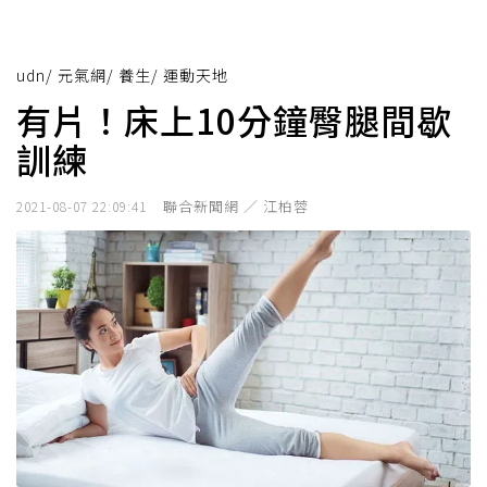
udn
/
元氣網
/
養生
/
運動天地
有片！床上10分鐘臀腿間歇
訓練
聯合新聞網 ／ 江柏蓉
2021-08-07 22:09:41