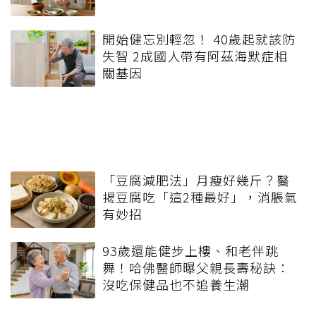
開始健忘別輕忽！ 40歲起就該防
失智 2成國人帶有阿茲海默症相
關基因
「豆腐減肥法」月瘦好幾斤？醫
揭豆腐吃「這2種最好」，消脹氣
有妙招
93歲還能健步上樓、和老伴跳
舞！哈佛醫師曝父親長壽秘訣：
沒吃保健品也不追養生潮