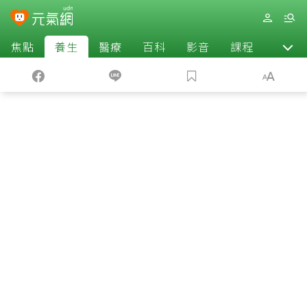
焦點
養生
醫療
百科
影音
課程
退休