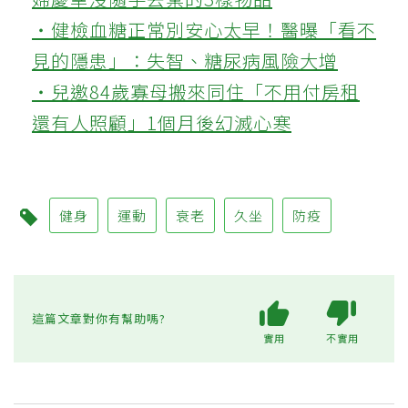
‧健檢血糖正常別安心太早！醫曝「看不
見的隱患」：失智、糖尿病風險大增
‧兒邀84歲寡母搬來同住「不用付房租
還有人照顧」1個月後幻滅心寒
健身
運動
衰老
久坐
防疫
這篇文章對你有幫助嗎?
實用
不實用