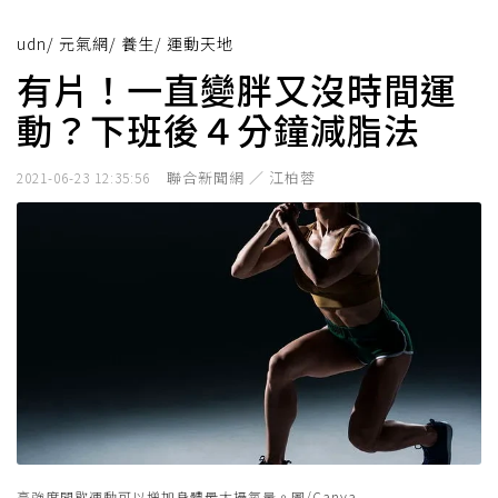
udn
/
元氣網
/
養生
/
運動天地
有片！一直變胖又沒時間運
動？下班後４分鐘減脂法
聯合新聞網 ／ 江柏蓉
2021-06-23 12:35:56
高強度間歇運動可以增加身體最大攝氧量。圖/Canva