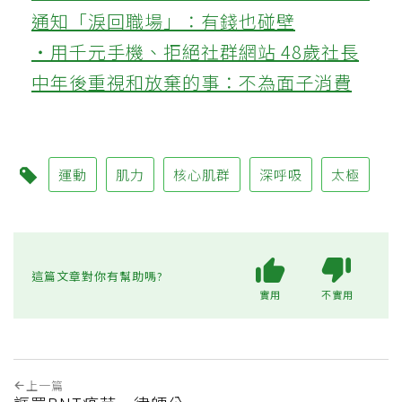
通知「淚回職場」：有錢也碰壁
‧用千元手機、拒絕社群網站 48歲社長
中年後重視和放棄的事：不為面子消費
運動
肌力
核心肌群
深呼吸
太極
這篇文章對你有幫助嗎?
實用
不實用
上一篇