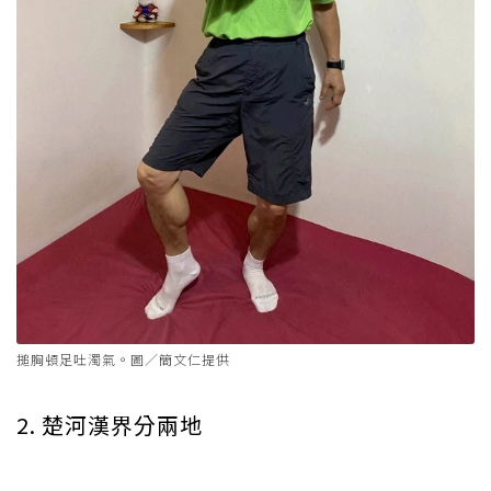
搥胸頓足吐濁氣。圖／簡文仁提供
2. 楚河漢界分兩地