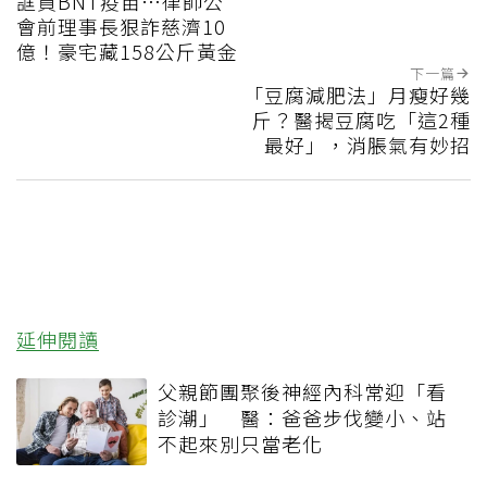
誆買BNT疫苗…律師公
會前理事長狠詐慈濟10
億！豪宅藏158公斤黃金
下一篇
「豆腐減肥法」月瘦好幾
斤？醫揭豆腐吃「這2種
最好」，消脹氣有妙招
延伸閱讀
父親節團聚後神經內科常迎「看
診潮」 醫：爸爸步伐變小、站
不起來別只當老化