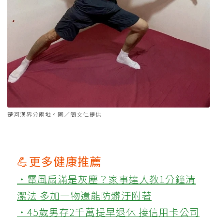
楚河漢界分兩地。圖／簡文仁提供
💪更多健康推薦
‧電風扇滿是灰塵？家事達人教1分鐘清
潔法 多加一物還能防髒汙附著
‧45歲男存2千萬提早退休 接信用卡公司