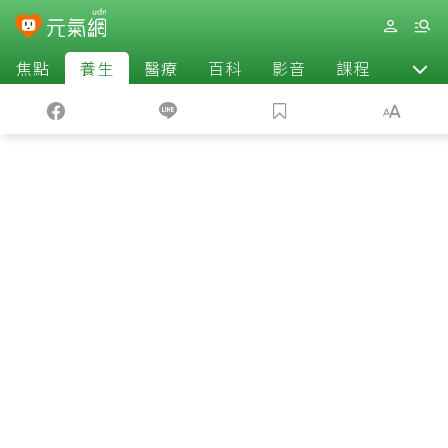
焦點
養生
醫療
百科
影音
課程
退休