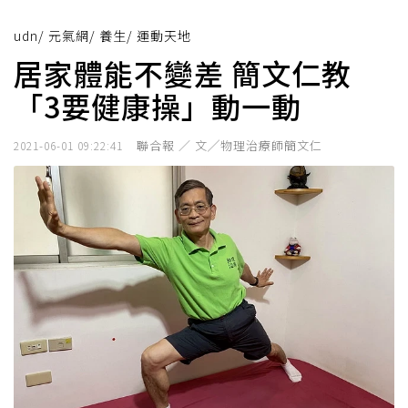
udn
/
元氣網
/
養生
/
運動天地
居家體能不變差 簡文仁教
「3要健康操」動一動
聯合報 ／ 文╱物理治療師簡文仁
2021-06-01 09:22:41