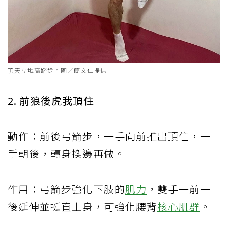
頂天立地高踏步。圖／簡文仁提供
2. 前狼後虎我頂住
動作：前後弓箭步，一手向前推出頂住，一
手朝後，轉身換邊再做。
作用：弓箭步強化下肢的
肌力
，雙手一前一
後延伸並挺直上身，可強化腰背
核心肌群
。