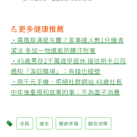
💪更多健康推薦
‧電風扇滿是灰塵？家事達人教1分鐘清
潔法 多加一物還能防髒汙附著
‧45歲男存2千萬提早退休 接信用卡公司
通知「淚回職場」：有錢也碰壁
‧用千元手機、拒絕社群網站 48歲社長
中年後重視和放棄的事：不為面子消費
走路
健走
關節疼痛
腳底按摩