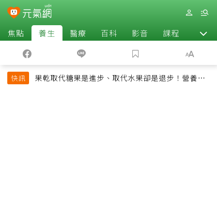
焦點
養生
醫療
百科
影音
課程
退休
果乾取代糖果是進步、取代水果卻是退步！營養師
快訊
揭果乾堅果常見健康陷阱