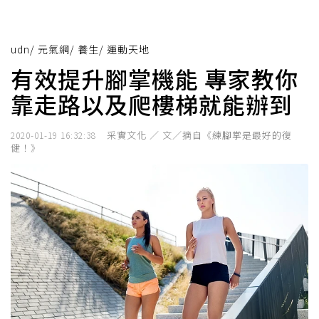
udn
/
元氣網
/
養生
/
運動天地
有效提升腳掌機能 專家教你
靠走路以及爬樓梯就能辦到
采實文化 ／ 文／摘自《練腳掌是最好的復
2020-01-19 16:32:38
健！》