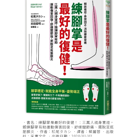
．書名：練腳掌是最好的復健！：三萬人親身實證，
鍛鍊腳掌有助運動傷害回復、舒緩關節痛、擺脫足底
筋膜炎 ．作者：松尾タカシ ．譯者：蔡麗蓉 ．出版
社：采實文化 ．出版日期：2020/01/02