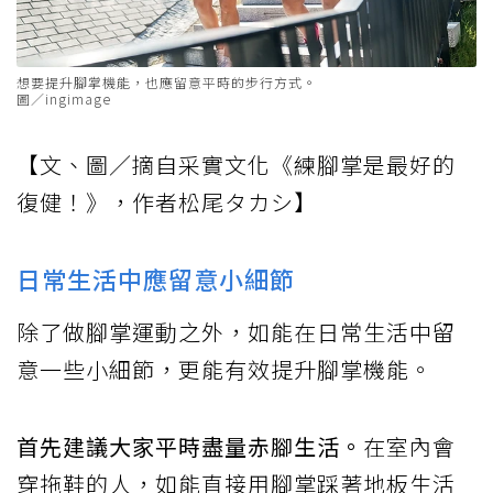
想要提升腳掌機能，也應留意平時的步行方式。
圖／ingimage
【文、圖／摘自采實文化《練腳掌是最好的
復健！》，作者松尾タカシ】
日常生活中應留意小細節
除了做腳掌運動之外，如能在日常生活中留
意一些小細節，更能有效提升腳掌機能。
首先建議大家平時盡量赤腳生活。
在室內會
穿拖鞋的人，如能直接用腳掌踩著地板生活