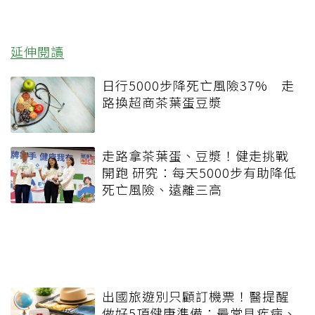
延伸閱讀
日行5000步降死亡風險37% 走
路換超商茶葉蛋豆漿
走路拿茶葉蛋、豆漿！健走挑戰
開跑 研究：每天5000步有助降低
死亡風險、遠離三高
出國旅遊別只顧訂機票！醫提醒
做好5項健康準備：最常見疾病、