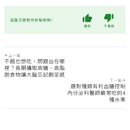
這篇文章對你有幫助嗎?
實用
不實用
上一篇
不餓也想吃，問題出在哪
裡？長期攝取高糖、高脂
肪食物讓大腦忘記飽足感
下一篇
選對種類有利血糖控制
內分泌科醫師最常吃的4
種水果