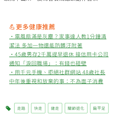
💪更多健康推薦
‧電風扇滿是灰塵？家事達人教1分鐘清
潔法 多加一物還能防髒汙附著
‧45歲男存2千萬提早退休 接信用卡公司
通知「淚回職場」：有錢也碰壁
‧用千元手機、拒絕社群網站 48歲社長
中年後重視和放棄的事：不為面子消費
走路
快走
健走
關節退化
扁平足