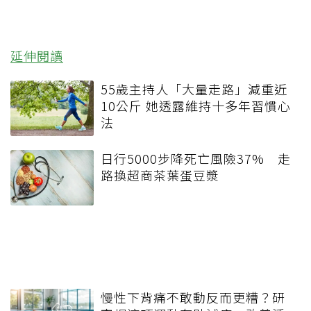
延伸閱讀
55歲主持人「大量走路」減重近
10公斤 她透露維持十多年習慣心
法
日行5000步降死亡風險37% 走
路換超商茶葉蛋豆漿
慢性下背痛不敢動反而更糟？研