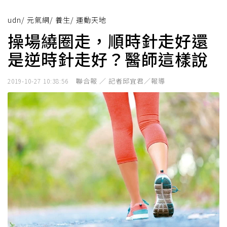
udn
/
元氣網
/
養生
/
運動天地
操場繞圈走，順時針走好還
是逆時針走好？醫師這樣說
聯合報 ／ 記者邱宜君／報導
2019-10-27 10:38:56