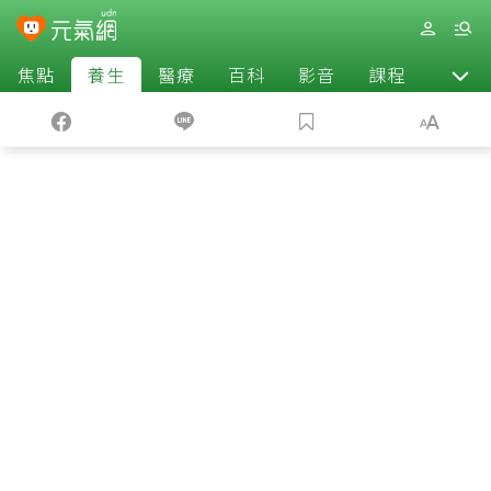
焦點
養生
醫療
百科
影音
課程
退休