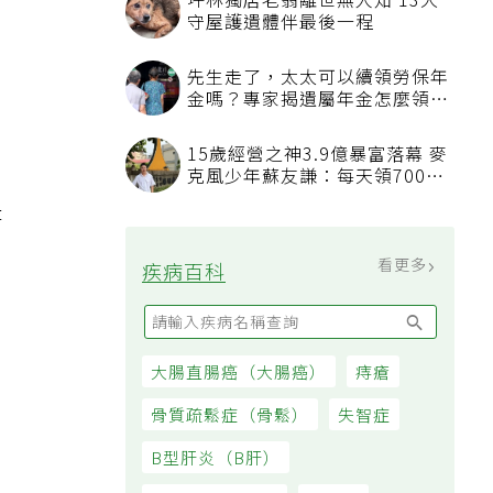
坪林獨居老翁離世無人知 13犬
守屋護遺體伴最後一程
先生走了，太太可以續領勞保年
金嗎？專家揭遺屬年金怎麼領，
看順位還要看資格
15歲經營之神3.9億暴富落幕 麥
克風少年蘇友謙：每天領700元
過日子
是
看更多
疾病百科
大腸直腸癌（大腸癌）
痔瘡
骨質疏鬆症（骨鬆）
失智症
B型肝炎（B肝）