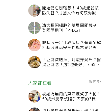
開始健忘別輕忽！ 40歲起就該
防失智 2成國人帶有阿茲海默症
相關基因
清大揭開細胞的雙層開關機制
登國際期刊「PNAS」
非基改一定比較健康？營養師解
析基改食品安全性與常見迷思
「豆腐減肥法」月瘦好幾斤？醫
揭豆腐吃「這2種最好」，消脹
氣有妙招
看更多
大家都在看
被認為無用的東西反幫了大忙！
50歲婦慶幸沒隨手丟棄的3樣物
品