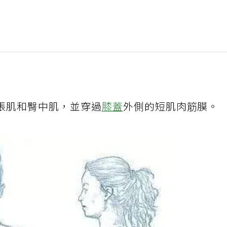
張肌和臀中肌，並穿過
膝蓋
外側的短肌肉筋膜。