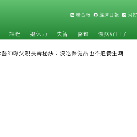
聯合報
經濟日報
河
課程
退休力
失智
醫聲
慢病好日子
佛醫師曝父親長壽秘訣：沒吃保健品也不追養生潮