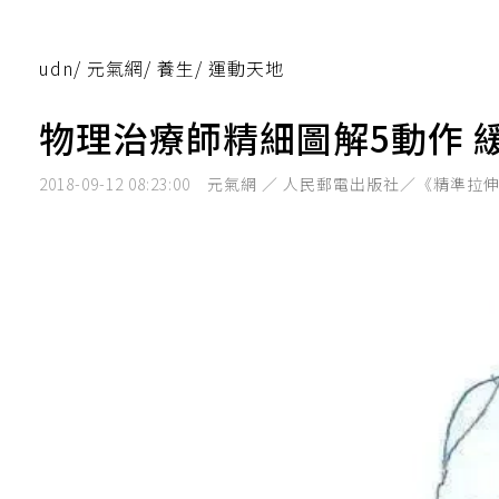
udn
/
元氣網
/
養生
/
運動天地
物理治療師精細圖解5動作 
2018-09-12 08:23:00
元氣網 ／ 人民郵電出版社／《精準拉