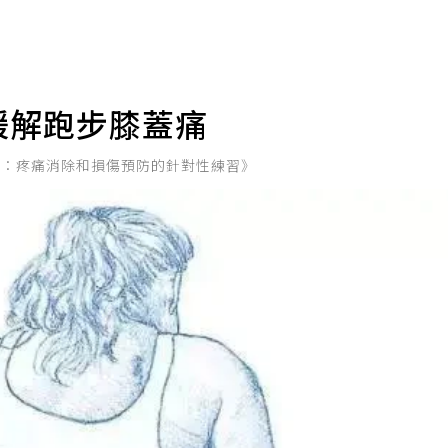
緩解跑步膝蓋痛
伸：疼痛消除和損傷預防的針對性練習》