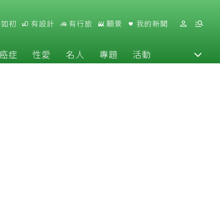
好如初
有設計
有行旅
願景
我的新聞
癌症
性愛
名人
專題
活動