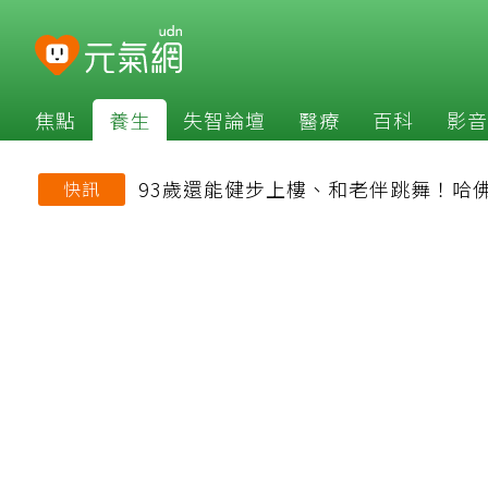
焦點
養生
失智論壇
醫療
百科
影音
93歲還能健步上樓、和老伴跳舞！哈
快訊