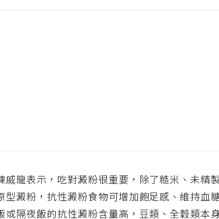
陳威龍表示，吃對澱粉很重要，除了糙米、未精
原型澱粉，抗性澱粉食物可增加飽足感、維持血
飯或隔夜飯的抗性澱粉含量高，豆類、全穀類本