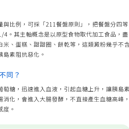
」
量與比例，可採「211餐盤原則」，把餐盤分四
粉1/4。其主軸概念是以原型食物取代加工食品，
白米、蛋糕、甜甜圈、餅乾等，這類澱粉幾乎不
胰島素阻抗惡化。
不同？
葡萄糖，迅速進入血液，引起血糖上升，讓胰島
腸消化，會進入大腸發酵，不直接產生血糖高峰
感度。