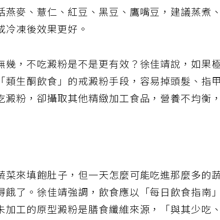
括燕麥、薏仁、紅豆、黑豆、鷹嘴豆，建議蒸煮
或冷凍後效果更好。
無幾，不吃澱粉是不是更有效？徐佳靖說，如果
「類生酮飲食」的戒澱粉手段，容易掉頭髮、指
吃澱粉，卻攝取其他精緻加工食品，營養不均衡
蔬菜來填飽肚子，但一天怎麼可能吃進那麼多的
得餓了。徐佳靖強調，飲食應以「每日飲食指南
未加工的原型澱粉是膳食纖維來源，「與其少吃