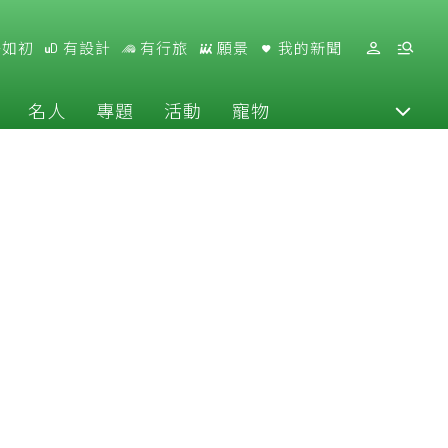
好如初
有設計
有行旅
願景
我的新聞
名人
專題
活動
寵物