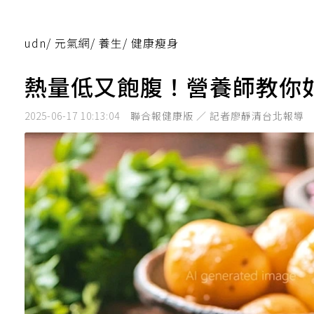
udn
/
元氣網
/
養生
/
健康瘦身
熱量低又飽腹！營養師教你
2025-06-17 10:13:04
聯合報健康版 ／ 記者廖靜清台北報導