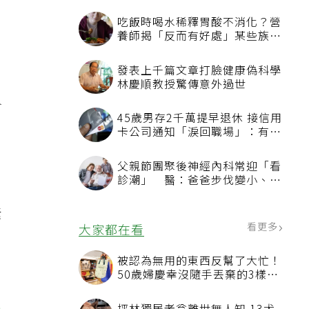
等
盡
含
素
，