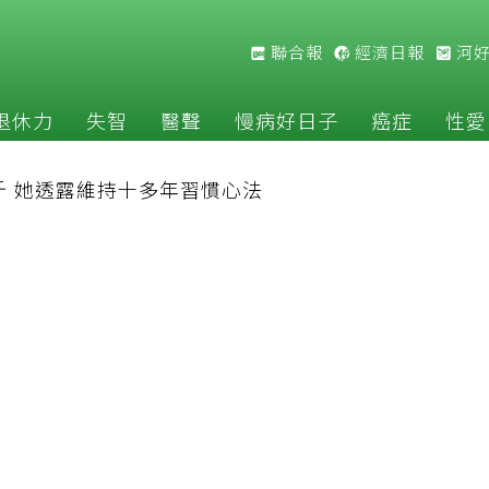
聯合報
經濟日報
河
退休力
失智
醫聲
慢病好日子
癌症
性愛
斤 她透露維持十多年習慣心法