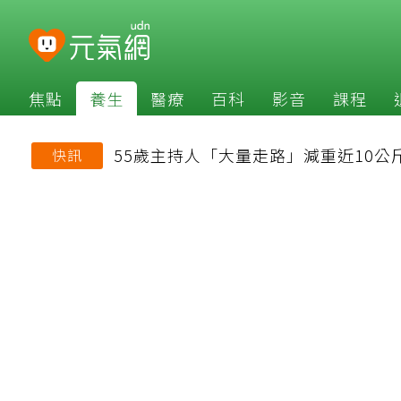
焦點
養生
醫療
百科
影音
課程
55歲主持人「大量走路」減重近10公
快訊