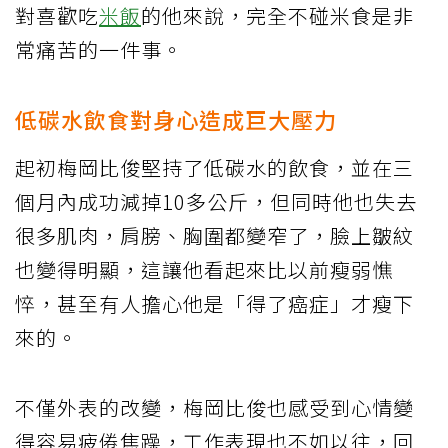
對喜歡吃
米飯
的他來說，完全不碰米食是非
常痛苦的一件事。
低碳水飲食對身心造成巨大壓力
起初梅岡比俊堅持了低碳水的飲食，並在三
個月內成功減掉10多公斤，但同時他也失去
很多肌肉，肩膀、胸圍都變窄了，臉上皺紋
也變得明顯，這讓他看起來比以前瘦弱憔
悴，甚至有人擔心他是「得了癌症」才瘦下
來的。
不僅外表的改變，梅岡比俊也感受到心情變
得容易疲倦焦躁，工作表現也不如以往，回