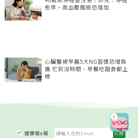
愈早，高血壓風險恐增加
心臟醫揭早晨5大NG習慣恐增負
擔 忙到沒時間、早餐吃甜食都上
榜
健康報e報