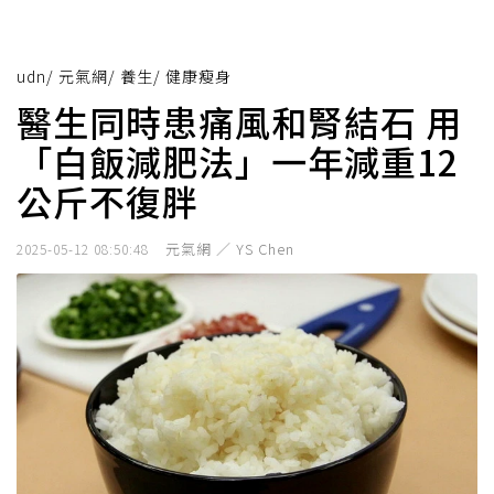
udn
/
元氣網
/
養生
/
健康瘦身
醫生同時患痛風和腎結石 用
「白飯減肥法」一年減重12
公斤不復胖
元氣網 ／ YS Chen
2025-05-12 08:50:48