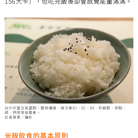
156大卡），但吃完飯後卻會感覺能量滿滿。
白米中富含氨基酸、膳食纖維、維生素B1、B2、B6、菸鹼酸、葉酸、
鎂、鈣等等營養素。
記者黃寅／攝影
米飯飲食的基本原則