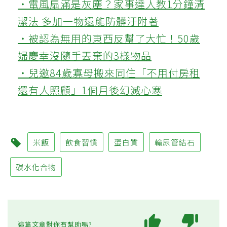
‧電風扇滿是灰塵？家事達人教1分鐘清
潔法 多加一物還能防髒汙附著
‧被認為無用的東西反幫了大忙！50歲
婦慶幸沒隨手丟棄的3樣物品
‧兒邀84歲寡母搬來同住「不用付房租
還有人照顧」1個月後幻滅心寒
米飯
飲食習慣
蛋白質
輸尿管結石
碳水化合物
這篇文章對你有幫助嗎?