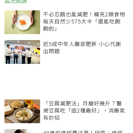
不必忍餓也能減肥！補充2類食物
每天自然少575大卡「還能吃飽
飽的」
近5成中年人腹部肥胖 小心代謝
出問題
「豆腐減肥法」月瘦好幾斤？醫
揭豆腐吃「這2種最好」，消脹氣
有妙招
40歲前停經要注意！研究：停經