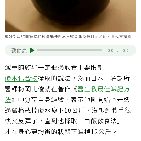
醫師指出吃白飯易胖其實是種迷思。聯合報系資料照／記者黃義書攝影
聽健康
00:00
/
00:00
減重的族群一定聽過飲食上要限制
碳水化合物
攝取的說法，然而日本一名診所
醫師梅岡比俊就在著作《
醫生教最佳減肥方
法
》中分享自身經驗，表示他剛開始也是透
過嚴格戒掉碳水瘦下10公斤，沒想到體重很
快又反彈了，直到他採取「白飯飲食法」，
才在身心更均衡的狀態下減掉12公斤。