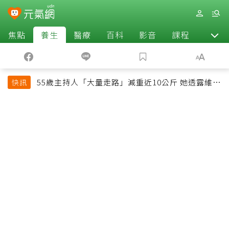
焦點
養生
醫療
百科
影音
課程
退休
55歲主持人「大量走路」減重近10公斤 她透露維持
快訊
十多年習慣心法