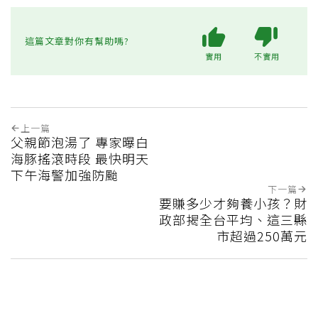
這篇文章對你有幫助嗎?
實用
不實用
上一篇
父親節泡湯了 專家曝白
海豚搖滾時段 最快明天
下午海警加強防颱
下一篇
要賺多少才夠養小孩？財
政部揭全台平均、這三縣
市超過250萬元