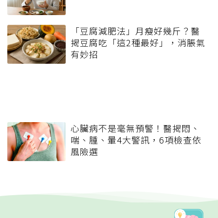
「豆腐減肥法」月瘦好幾斤？醫
揭豆腐吃「這2種最好」，消脹氣
有妙招
心臟病不是毫無預警！醫揭悶、
喘、腫、暈4大警訊，6項檢查依
風險選