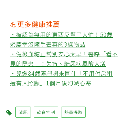
💪更多健康推薦
‧被認為無用的東西反幫了大忙！50歲
婦慶幸沒隨手丟棄的3樣物品
‧健檢血糖正常別安心太早！醫曝「看不
見的隱患」：失智、糖尿病風險大增
‧兒邀84歲寡母搬來同住「不用付房租
還有人照顧」1個月後幻滅心寒
減肥
飲食控制
熱量攝取