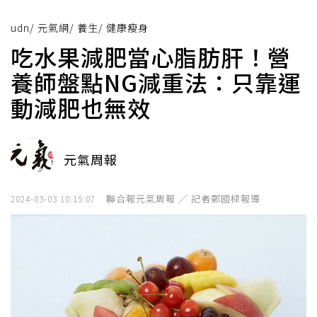
udn
/
元氣網
/
養生
/
健康瘦身
吃水果減肥當心脂肪肝！營
養師盤點NG減重法：只靠運
動減肥也無效
元氣周報
聯合報元氣周報 ／ 記者鄭國樑報導
2024-03-03 10:15:07