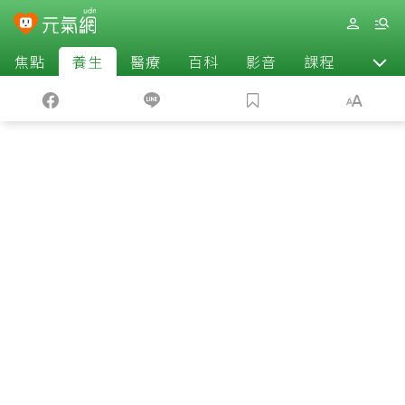
焦點
養生
醫療
百科
影音
課程
退休