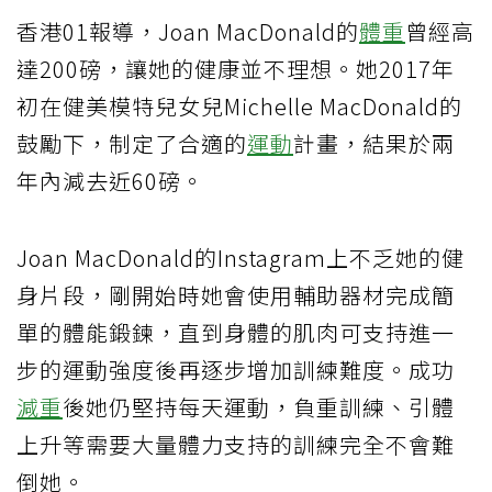
香港01報導，Joan MacDonald的
體重
曾經高
達200磅，讓她的健康並不理想。她2017年
初在健美模特兒女兒Michelle MacDonald的
鼓勵下，制定了合適的
運動
計畫，結果於兩
年內減去近60磅。
Joan MacDonald的Instagram上不乏她的健
身片段，剛開始時她會使用輔助器材完成簡
單的體能鍛鍊，直到身體的肌肉可支持進一
步的運動強度後再逐步增加訓練難度。成功
減重
後她仍堅持每天運動，負重訓練、引體
上升等需要大量體力支持的訓練完全不會難
倒她。