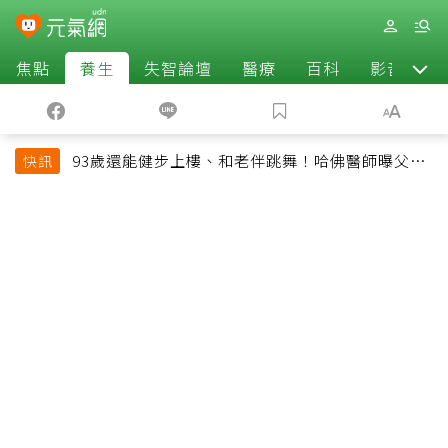
焦點
養生
失智論壇
醫療
百科
影音
93歲還能健步上樓、和老伴跳舞！哈佛醫師曝父親
快訊
長壽秘訣：沒吃保健品也不追養生潮