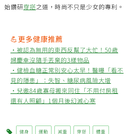
始鑽研
穿搭
之道，時尚不只是少女的專利。
💪更多健康推薦
‧被認為無用的東西反幫了大忙！50歲
婦慶幸沒隨手丟棄的3樣物品
‧健檢血糖正常別安心太早！醫曝「看不
見的隱患」：失智、糖尿病風險大增
‧兒邀84歲寡母搬來同住「不用付房租
還有人照顧」1個月後幻滅心寒
健身
運動
減重
穿搭
體重