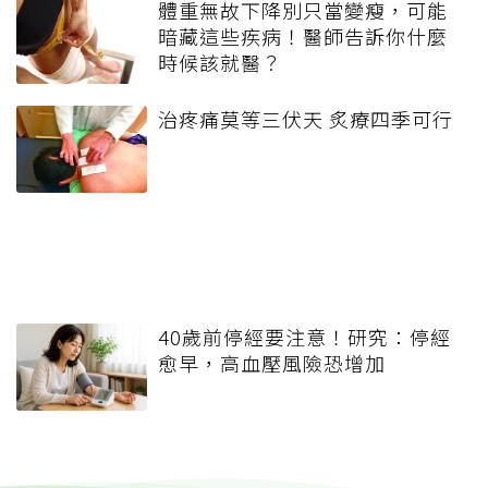
體重無故下降別只當變瘦，可能
暗藏這些疾病！醫師告訴你什麼
時候該就醫？
治疼痛莫等三伏天 炙療四季可行
40歲前停經要注意！研究：停經
愈早，高血壓風險恐增加