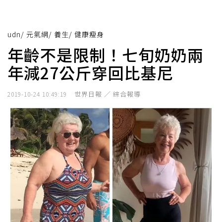
udn
/
元氣網
/
養生
/
健康瘦身
年齡不是限制！七旬奶奶兩
年減27公斤穿回比基尼
世界日報 ／ 綜合報導
2019-10-24 10:49:19