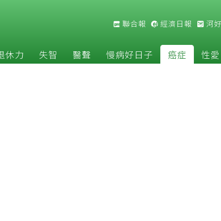
聯合報
經濟日報
河
退休力
失智
醫聲
慢病好日子
癌症
性愛