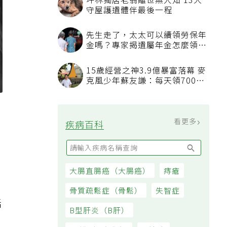
坪林獨居老翁離世無人知 13犬
守屋護遺體伴最後一程
先生走了，太太可以續領勞保年
金嗎？專家揭遺屬年金怎麼領，
看順位還要看資格
15歲經營之神3.9億暴富落幕 麥
克風少年蘇友謙：每天領700元
過日子
看更多
疾病百科
大腸直腸癌（大腸癌）
痔瘡
骨質疏鬆症（骨鬆）
失智症
話
B型肝炎（B肝）