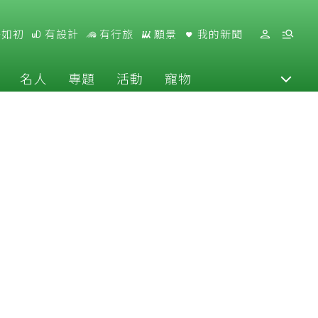
好如初
有設計
有行旅
願景
我的新聞
名人
專題
活動
寵物