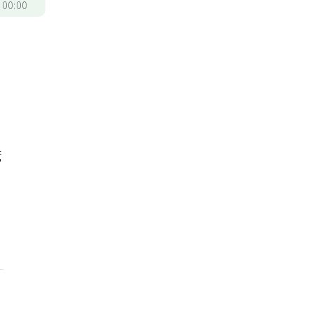
/
00:00
驚
虛