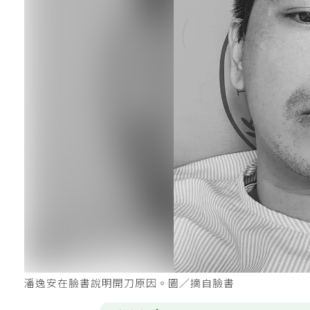
潘逸安在臉書說明開刀原因。圖／摘自臉書