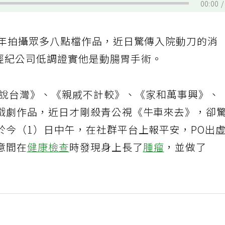
00:00
6年拍攝眾多八點檔作品，近日驚傳入院動刀的消
透過經紀公司低調證實他是動腸胃手術。
戲說台灣》、《親戚不計較》、《家和萬事興》、
戲劇作品，近日才剛殺青公視《牛車來去》，卻
於今（1）日中午，在社群平台上報平安，PO出
意間在
健康檢查
時發現身上長了
腫瘤
，並做了