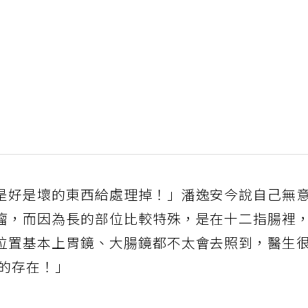
是好是壞的東西給處理掉！」潘逸安今說自己無
瘤，而因為長的部位比較特殊，是在十二指腸裡
位置基本上胃鏡、大腸鏡都不太會去照到，醫生
它的存在！」