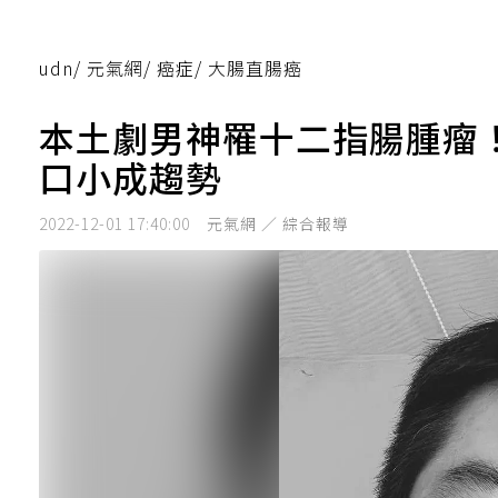
udn
/
元氣網
/
癌症
/
大腸直腸癌
本土劇男神罹十二指腸腫瘤
口小成趨勢
2022-12-01 17:40:00
元氣網 ／ 綜合報導