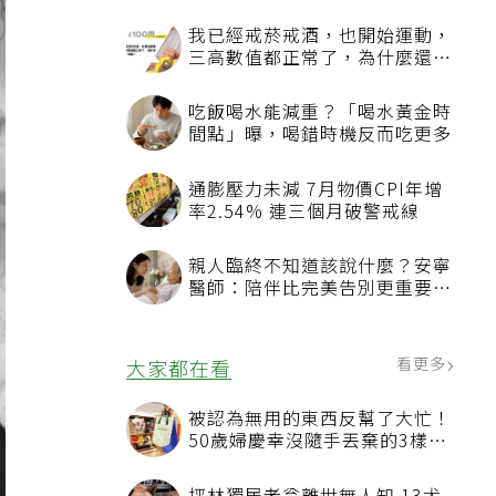
我已經戒菸戒酒，也開始運動，
三高數值都正常了，為什麼還不
能停藥？
吃飯喝水能減重？「喝水黃金時
間點」曝，喝錯時機反而吃更多
通膨壓力未減 7月物價CPI年增
率2.54% 連三個月破警戒線
親人臨終不知道該說什麼？安寧
醫師：陪伴比完美告別更重要，
4句話值得及早說出口
看更多
大家都在看
被認為無用的東西反幫了大忙！
50歲婦慶幸沒隨手丟棄的3樣物
品