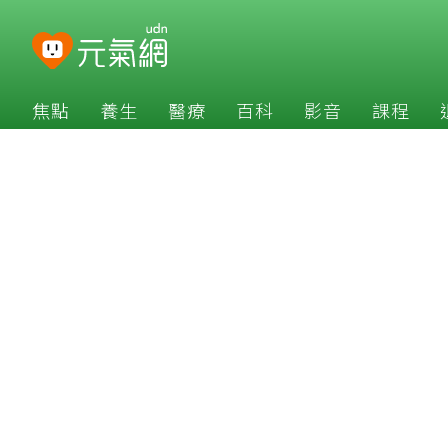
焦點
養生
醫療
百科
影音
課程