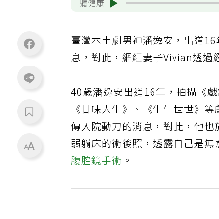
聽健康
臺灣本土劇男神潘逸安，出道1
息，對此，網紅妻子Vivian
40歲潘逸安出道16年，拍攝《
《甘味人生》、《生生世世》等
傳入院動刀的消息，對此，他也
弱躺床的術後照，透露自己是無
腹腔鏡手術
。