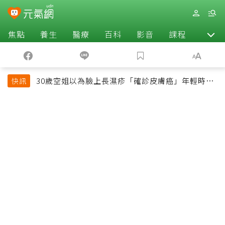
焦點
養生
醫療
百科
影音
課程
退休
30歲空姐以為臉上長濕疹「確診皮膚癌」年輕時一
快訊
習慣釀惡果超後悔