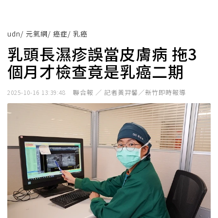
udn
/
元氣網
/
癌症
/
乳癌
乳頭長濕疹誤當皮膚病 拖3
個月才檢查竟是乳癌二期
聯合報 ／ 記者黃羿馨／新竹即時報導
2025-10-16 13:39:48