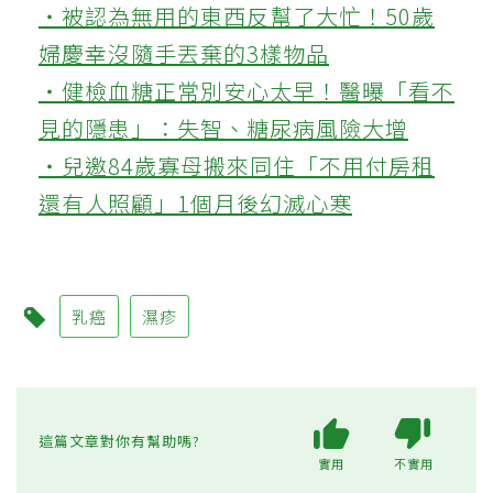
‧被認為無用的東西反幫了大忙！50歲
婦慶幸沒隨手丟棄的3樣物品
‧健檢血糖正常別安心太早！醫曝「看不
見的隱患」：失智、糖尿病風險大增
‧兒邀84歲寡母搬來同住「不用付房租
還有人照顧」1個月後幻滅心寒
乳癌
濕疹
這篇文章對你有幫助嗎?
實用
不實用