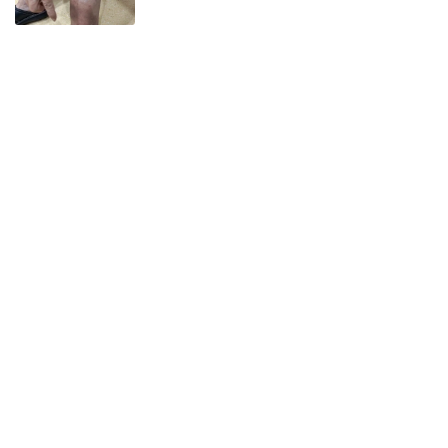
手上冒出密密麻麻小水泡、奇癢
難耐？醫師教3招分辨汗皰疹與手
癬
健康報e報
本站內容僅供參考，一切診斷與治療請遵從醫師指導。