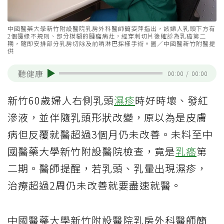
中國醫藥大學新竹附設醫院乳房外科醫師簡姿萍指出，該婦人乳頭下方有
2個邊緣不規則、部分模糊的腫瘤病灶，經穿刺切片後確診為乳癌第二
期，隨即安排部分乳房切除及前哨淋巴採樣手術。圖／中國醫新竹附醫提
供
聽健康
00:00
/
00:00
新竹60歲婦人右側乳頭
濕疹
時好時壞、發紅
滲液，並伴隨乳頭形狀改變，原以為是皮膚
病但反覆就醫超過3個月仍未改善。未料至中
國醫藥大學新竹附設醫院檢查，竟是
乳癌
第
二期。醫師提醒，若乳頭、乳暈出現濕疹，
治療超過2周仍未改善就要盡速就醫。
中國醫藥大學新竹附設醫院乳房外科醫師簡