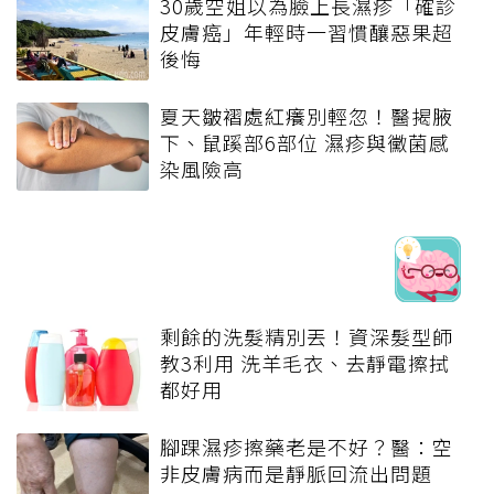
30歲空姐以為臉上長濕疹「確診
皮膚癌」年輕時一習慣釀惡果超
後悔
夏天皺褶處紅癢別輕忽！醫揭腋
下、鼠蹊部6部位 濕疹與黴菌感
染風險高
剩餘的洗髮精別丟！資深髮型師
教3利用 洗羊毛衣、去靜電擦拭
都好用
腳踝濕疹擦藥老是不好？醫：空
非皮膚病而是靜脈回流出問題