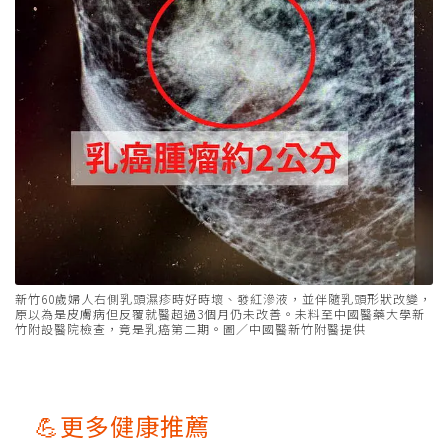
新竹60歲婦人右側乳頭濕疹時好時壞、發紅滲液，並伴隨乳頭形狀改變，
原以為是皮膚病但反覆就醫超過3個月仍未改善。未料至中國醫藥大學新
竹附設醫院檢查，竟是乳癌第二期。圖／中國醫新竹附醫提供
💪更多健康推薦