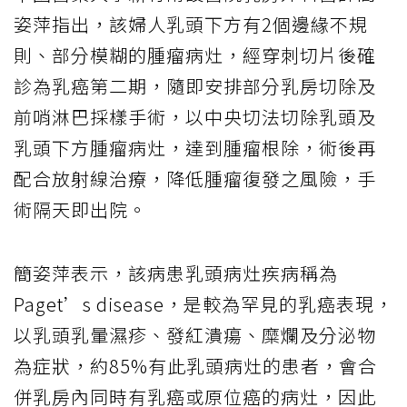
姿萍指出，該婦人乳頭下方有2個邊緣不規
則、部分模糊的腫瘤病灶，經穿刺切片後確
診為乳癌第二期，隨即安排部分乳房切除及
前哨淋巴採樣手術，以中央切法切除乳頭及
乳頭下方腫瘤病灶，達到腫瘤根除，術後再
配合放射線治療，降低腫瘤復發之風險，手
術隔天即出院。
簡姿萍表示，該病患乳頭病灶疾病稱為
Paget’s disease，是較為罕見的乳癌表現，
以乳頭乳暈濕疹、發紅潰瘍、糜爛及分泌物
為症狀，約85%有此乳頭病灶的患者，會合
併乳房內同時有乳癌或原位癌的病灶，因此