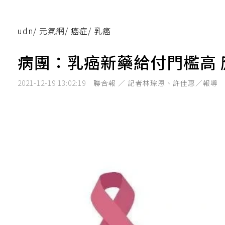
udn
/
元氣網
/
癌症
/
乳癌
病團：乳癌新藥給付門檻高
2021-12-19 13:02:19
聯合報 ／ 記者林琮恩、許佳惠／報導