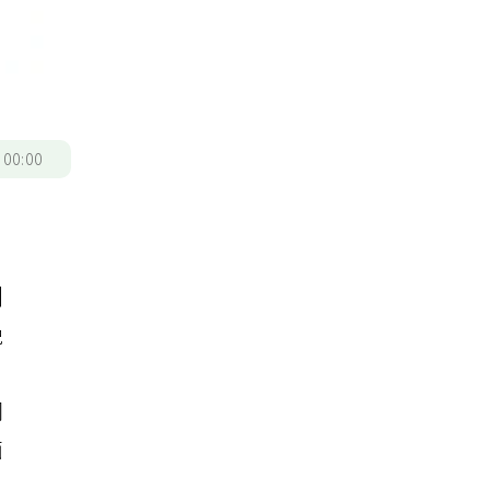
/
00:00
副
晚
同
面