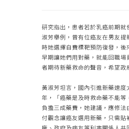
研究指出，患者若於乳癌前期就
淑芳舉例，曾有位癌友在男友提
時她選擇自費標靶預防復發，後
早期讓她們用對藥，就能回職場
者期待新藥救命的聲音，希望政
黃淑芳坦言，國內引進新藥速度
年，「癌藥是及時救命藥不能等
負擔三成藥費，她建議，應修法
付觀念讓癌友選用新藥，只需貼