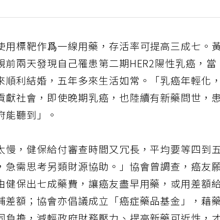
使用標靶作爲一線用藥，存活率可提高三成七。
親前兩天發現自己罹患第二期HER2陽性乳癌，當
來順利結婚，五年多來生活如常。「乳癌年輕化
貢獻社會，即使晚期乳癌，也陸續有新藥問世，
府能聽到」。
太慢，健保給付審查時間又冗長，平均要等四到
，急需思考另類財源協助。」協會曾調查，癌友
由健保出七成藥費，讓癌友盡早用藥，或用差額
補差額；協會亦倡議成立「癌症藥品基金」，藉