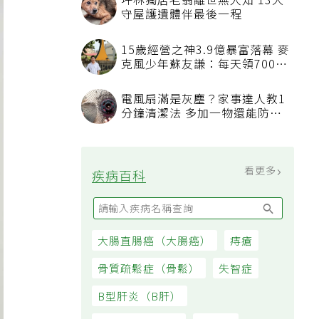
坪林獨居老翁離世無人知 13犬
守屋護遺體伴最後一程
15歲經營之神3.9億暴富落幕 麥
克風少年蘇友謙：每天領700元
過日子
電風扇滿是灰塵？家事達人教1
分鐘清潔法 多加一物還能防髒
汙附著
看更多
疾病百科
大腸直腸癌（大腸癌）
痔瘡
骨質疏鬆症（骨鬆）
失智症
B型肝炎（B肝）