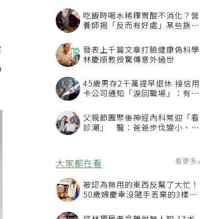
才
吃飯時喝水稀釋胃酸不消化？營
養師揭「反而有好處」某些族群
才要禁
容
發表上千篇文章打臉健康偽科學
林慶順教授驚傳意外過世
品
45歲男存2千萬提早退休 接信用
卡公司通知「淚回職場」：有錢
也碰壁
父親節團聚後神經內科常迎「看
診潮」 醫：爸爸步伐變小、站
不起來別只當老化
看更多
大家都在看
被認為無用的東西反幫了大忙！
50歲婦慶幸沒隨手丟棄的3樣物
品