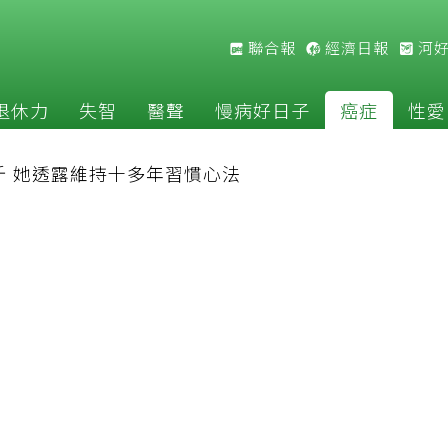
聯合報
經濟日報
河
退休力
失智
醫聲
慢病好日子
癌症
性愛
斤 她透露維持十多年習慣心法