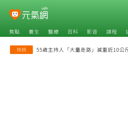
焦點
養生
醫療
百科
影音
課程
55歲主持人「大量走路」減重近10公
快訊