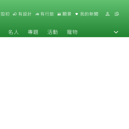
好如初
有設計
有行旅
願景
我的新聞
名人
專題
活動
寵物