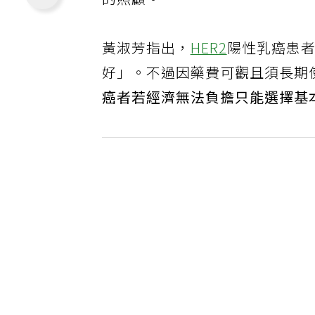
的照顧。
黃淑芳指出，
HER2
陽性乳癌患
好」。不過因藥費可觀且須長期
癌者若經濟無法負擔只能選擇基