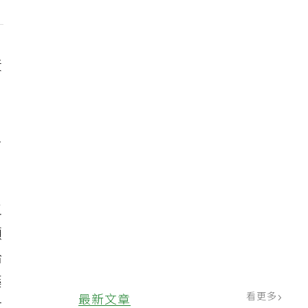
黃
，
患
五
願
給
藥
看更多
最新文章