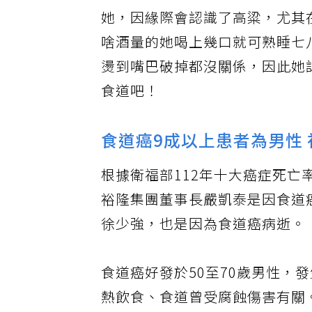
方文琳坦承，這幾年來都在睡前
她，因緣際會認識了高粱，尤其
啥酒量的她喝上幾口就可熟睡七
燙到嘴巴破掉都沒關係，因此她
食道吧！
食道癌9成以上患者為男性
根據衛福部112年十大癌症死亡
裕隆集團董事長嚴凱泰是因食道
徐少強，也是因為食道癌病逝。
食道癌好發於50至70歲男性，
熱飲食、食道曾受腐蝕傷害有關