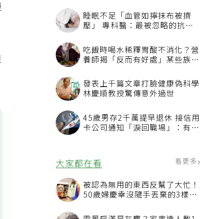
慢
睡眠不足「血管如擰抹布被擠
壓」 專科醫：最被忽略的抗老
方法
吃飯時喝水稀釋胃酸不消化？營
但
養師揭「反而有好處」某些族群
才要禁
發表上千篇文章打臉健康偽科學
林慶順教授驚傳意外過世
45歲男存2千萬提早退休 接信用
卡公司通知「淚回職場」：有錢
也碰壁
看更多
大家都在看
被認為無用的東西反幫了大忙！
50歲婦慶幸沒隨手丟棄的3樣物
品