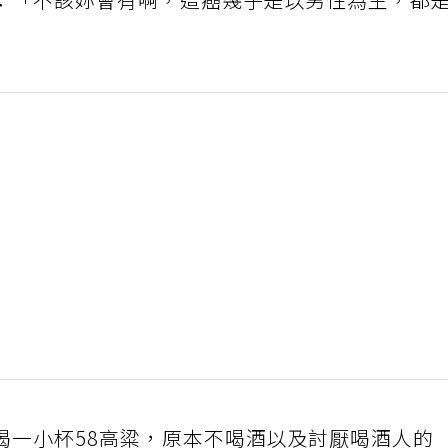
：「不該妳會有啊，這癌幾乎是以男性為主，都