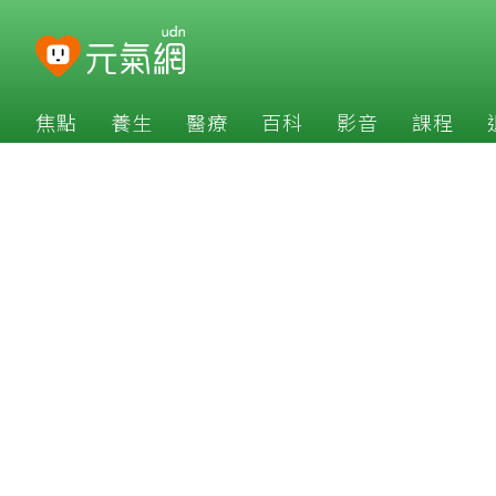
焦點
養生
醫療
百科
影音
課程