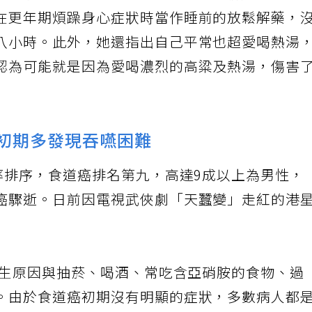
喝一小杯58高粱，原本不喝酒以及討厭喝酒人的
在更年期煩躁身心症狀時當作睡前的放鬆解藥，
八小時。此外，她還指出自己平常也超愛喝熱湯
認為可能就是因為愛喝濃烈的高粱及熱湯，傷害
 初期多發現吞嚥困難
率排序，食道癌排名第九，高達9成以上為男性，
癌驟逝。日前因電視武俠劇「天蠶變」走紅的港
發生原因與抽菸、喝酒、常吃含亞硝胺的食物、過
。由於食道癌初期沒有明顯的症狀，多數病人都