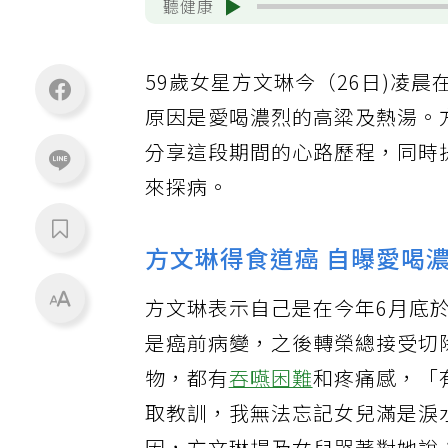
聽健康
59歲女星方文琳今（26日)凌
原因是愛喝濃烈的高粱及熱湯。
分享這段期間的心路歷程，同時
來探病。
方文琳得食道癌 自曝愛喝
方文琳表示自己是在今年6月底
是癌前病變，之後轉榮總接受切
物，都有
吞嚥困難
和疼痛感，「
取教訓，我無法忘記女兒滿是淚