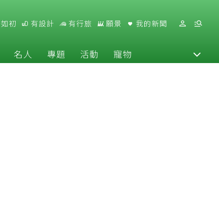
好如初
有設計
有行旅
願景
我的新聞
名人
專題
活動
寵物