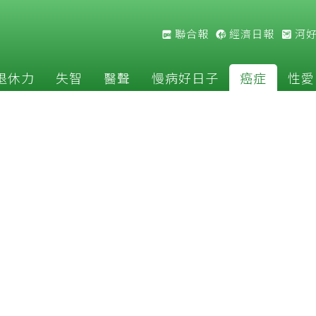
聯合報
經濟日報
河
退休力
失智
醫聲
慢病好日子
癌症
性愛