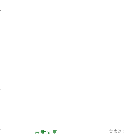
沒
，
了
星
是
看更多
最新文章