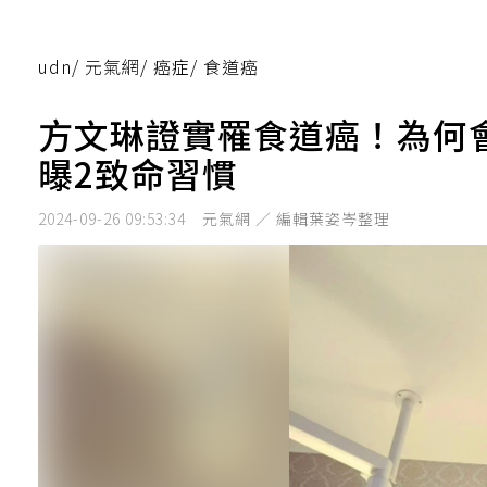
udn
/
元氣網
/
癌症
/
食道癌
方文琳證實罹食道癌！為何
曝2致命習慣
2024-09-26 09:53:34
元氣網 ／ 編輯葉姿岑整理