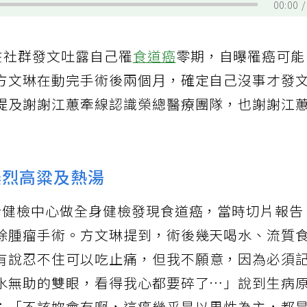
00:00
晨在社群發文吐露自己罹
食道癌
零期，自曝罹癌可
方文琳在動完手術後兩個月，確定自己沒事才發
提及謝謝江蕙牽線認識榮總醫療團隊，也謝謝江
濃烈高粱及熱湯
於健檢中心做全身健檢發現食道癌，當時切片報告
除腫瘤手術。方文琳提到，術後幾天喝水、流質
有說忍不住可以吃止痛，但我不願意，因為必須
水無助的雙眼，看得我心都要碎了…」說到生病