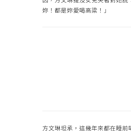
因，方文琳提及女兒哭著對她說
妳！都是妳愛喝高粱！」