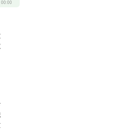
/
00:00
能
文
蕙
食
記
原