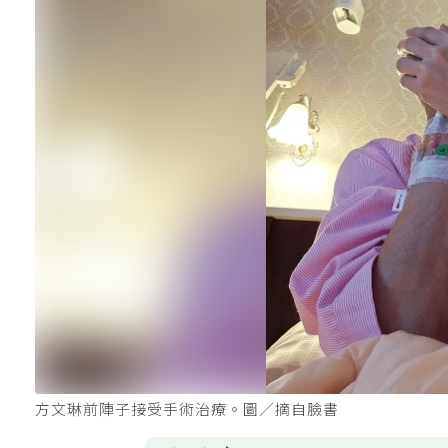
方文琳前陣子接受手術治療。圖／摘自臉書