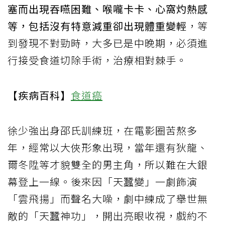
塞而出現吞嚥困難、喉嚨卡卡、心窩灼熱感
等，包括沒有特意減重卻出現體重變輕
，等
到發現不對勁時，大多已是中晚期，必須進
行接受食道切除手術，治療相對棘手。
【疾病百科】
食道癌
徐少強出身邵氏訓練班，在電影圈苦熬多
年，經常以大俠形象出現，當年還有狄龍、
爾冬陞等才貌雙全的男主角，所以難在大銀
幕登上一線。後來因「天蠶變」一劇飾演
「雲飛揚」而聲名大噪，劇中練成了舉世無
敵的「天蠶神功」，開出亮眼收視，戲約不