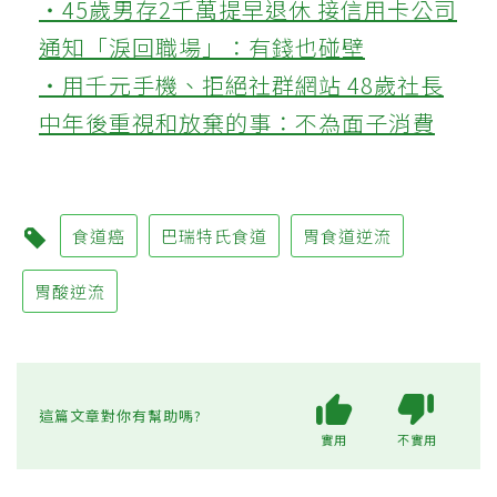
‧45歲男存2千萬提早退休 接信用卡公司
通知「淚回職場」：有錢也碰壁
‧用千元手機、拒絕社群網站 48歲社長
中年後重視和放棄的事：不為面子消費
食道癌
巴瑞特氏食道
胃食道逆流
胃酸逆流
這篇文章對你有幫助嗎?
實用
不實用