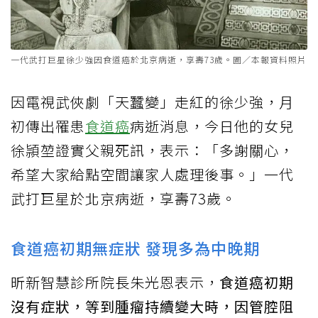
一代武打巨星徐少強因食道癌於北京病逝，享壽73歲。圖／本報資料照片
因電視武俠劇「天蠶變」走紅的徐少強，月
初傳出罹患
食道癌
病逝消息，今日他的女兒
徐頴堃證實父親死訊，表示：「多謝關心，
希望大家給點空間讓家人處理後事。」一代
武打巨星於北京病逝，享壽73歲。
食道癌初期無症狀 發現多為中晚期
昕新智慧診所院長朱光恩表示，
食道癌初期
沒有症狀，等到腫瘤持續變大時，因管腔阻