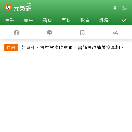
焦點
養生
醫療
百科
影音
課程
退休
能量棒、提神飲愈吃愈累？醫師揭越補越慘真相：
快訊
恐欠下疲勞債