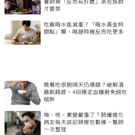
養師揭「反而有好處」某些族群
才要禁
吃飯喝水能減重？「喝水黃金時
間點」曝，喝錯時機反而吃更多
晚餐吃很飽隔天仍爆餓？破解清
晨飢餓感，4招穩定血糖避免越吃
越胖
喘、咳、累變嚴重了？肺纖維化
病友每天該記錄哪些數據，醫師
一次整理