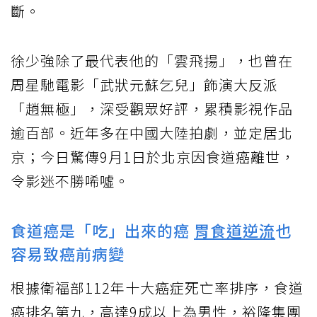
斷。
徐少強除了最代表他的「雲飛揚」，也曾在
周星馳電影「武狀元蘇乞兒」飾演大反派
「趙無極」，深受觀眾好評，累積影視作品
逾百部。近年多在中國大陸拍劇，並定居北
京；今日驚傳9月1日於北京因食道癌離世，
令影迷不勝唏噓。
食道癌是「吃」出來的癌
胃食道逆流
也
容易致癌前病變
根據衛福部112年十大癌症死亡率排序，食道
癌排名第九，高達9成以上為男性，裕隆集團