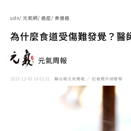
udn
/
元氣網
/
癌症
/
食道癌
為什麼食道受傷難發覺？醫
元氣周報
2023-12-03 10:02:31
聯合報元氣周報 ／ 記者周宗禎報導