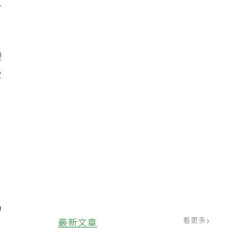
道
變
燙
喝
看更多
最新文章