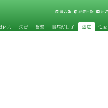
聯合報
經濟日報
河
退休力
失智
醫聲
慢病好日子
癌症
性愛