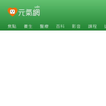
焦點
養生
醫療
百科
影音
課程