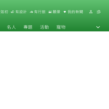
好如初
有設計
有行旅
願景
我的新聞
名人
專題
活動
寵物