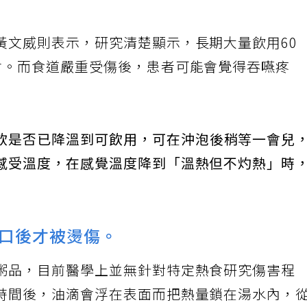
黃文威則表示，研究清楚顯示，長期大量飲用60
會。而食道嚴重受傷後，患者可能會覺得吞嚥疼
飲是否已降溫到可飲用，可在沖泡後稍等一會兒
感受溫度，在感覺溫度降到「溫熱但不灼熱」時
口後才被燙傷。
粥品，目前醫學上並無針對特定熱食研究傷害程
時間後，油滴會浮在表面而把熱量鎖在湯水內，