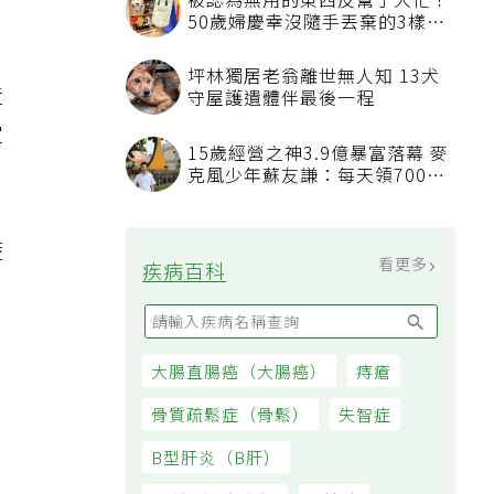
被認為無用的東西反幫了大忙！
50歲婦慶幸沒隨手丟棄的3樣物
品
坪林獨居老翁離世無人知 13犬
造
守屋護遺體伴最後一程
定
15歲經營之神3.9億暴富落幕 麥
克風少年蘇友謙：每天領700元
過日子
蔬
看更多
疾病百科
大腸直腸癌（大腸癌）
痔瘡
骨質疏鬆症（骨鬆）
失智症
B型肝炎（B肝）