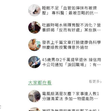
睡眠不足「血管如擰抹布被擠
壓」 專科醫：最被忽略的抗老
方法
吃飯時喝水稀釋胃酸不消化？營
養師揭「反而有好處」某些族群
才要禁
發表上千篇文章打臉健康偽科學
林慶順教授驚傳意外過世
，
，
45歲男存2千萬提早退休 接信用
卡公司通知「淚回職場」：有錢
也碰壁
看更多
大家都在看
電風扇滿是灰塵？家事達人教1
分鐘清潔法 多加一物還能防髒
汙附著
從