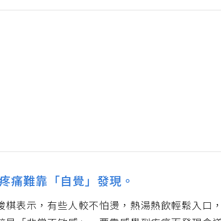
疼痛難靠「自覺」發現。
畯棋表示，有些人較不怕燙，熱湯熱飲輕鬆入口