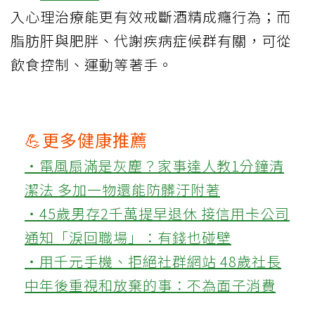
入心理治療能更有效戒斷酒精成癮行為；而
脂肪肝與肥胖、代謝疾病症候群有關，可從
飲食控制、運動等著手。
💪更多健康推薦
‧電風扇滿是灰塵？家事達人教1分鐘清
潔法 多加一物還能防髒汙附著
‧45歲男存2千萬提早退休 接信用卡公司
通知「淚回職場」：有錢也碰壁
‧用千元手機、拒絕社群網站 48歲社長
中年後重視和放棄的事：不為面子消費