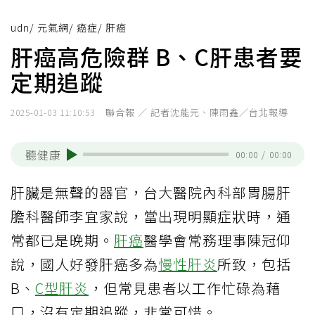
udn
/
元氣網
/
癌症
/
肝癌
肝癌高危險群 B、C肝患者要
定期追蹤
聯合報 ／ 記者沈能元、陳雨鑫／台北報導
2025-01-03 11:10:53
聽健康
00:00
/
00:00
肝臟是無聲的器官，台大醫院內科部胃腸肝
膽科醫師李宜家說，當出現明顯症狀時，通
常都已是晚期。
肝癌
醫學會常務理事陳冠仰
說，國人好發肝癌多為
慢性肝炎
所致，包括
B、
C型肝炎
，但常見患者以工作忙碌為藉
口，沒有定期追蹤，非常可惜。