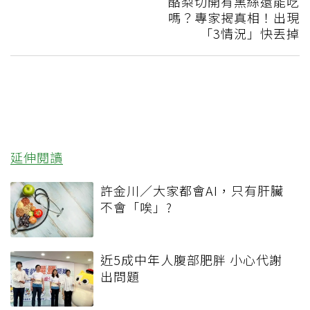
酪梨切開有黑絲還能吃
嗎？專家揭真相！出現
「3情況」快丟掉
延伸閱讀
許金川／大家都會AI，只有肝臟
不會「唉」?
近5成中年人腹部肥胖 小心代謝
出問題