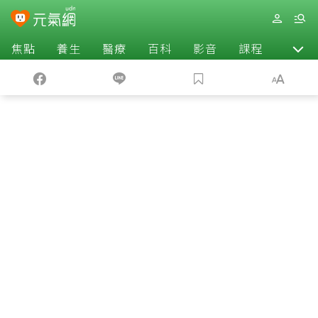
焦點
養生
醫療
百科
影音
課程
退休