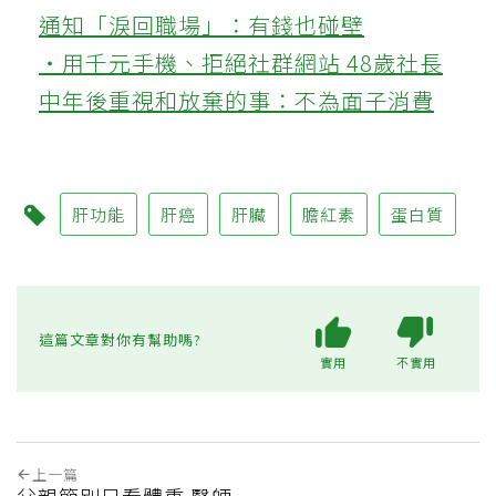
通知「淚回職場」：有錢也碰壁
‧用千元手機、拒絕社群網站 48歲社長
中年後重視和放棄的事：不為面子消費
肝功能
肝癌
肝臟
膽紅素
蛋白質
這篇文章對你有幫助嗎?
實用
不實用
上一篇