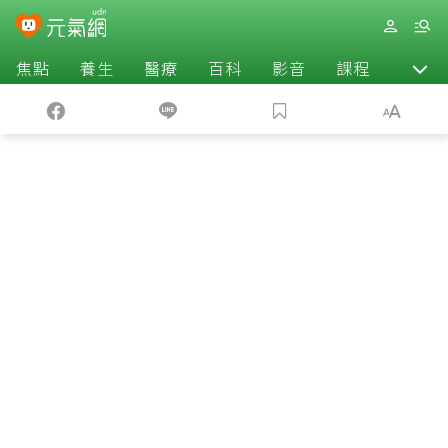
焦點
養生
醫療
百科
影音
課程
退休