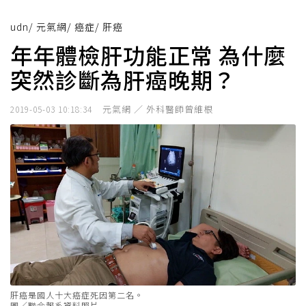
udn
/
元氣網
/
癌症
/
肝癌
年年體檢肝功能正常 為什麼
突然診斷為肝癌晚期？
元氣網 ／ 外科醫師曾維根
2019-05-03 10:18:34
肝癌是國人十大癌症死因第二名。
圖／聯合報系資料照片