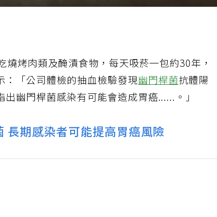
吃燒烤肉類及醃漬食物，每天吸菸一包約30年，
示：「公司體檢的抽血檢驗發現
幽門桿菌
抗體陽
出幽門桿菌感染有可能會造成胃癌......。」
桿菌 長期感染者可能提高胃癌風險