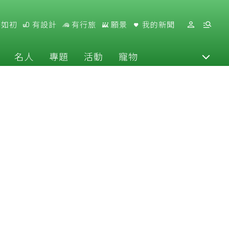
好如初
有設計
有行旅
願景
我的新聞
名人
專題
活動
寵物