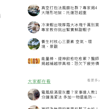
真空打包法風靡社群？專家揭4
大隱形地獄：托運恐超重
透
冷凍蝦出現厚霜大冰塊千萬別買
專家教你挑出緊實鮮甜蝦子
養生村核心三要素 空氣、環
境、景觀
能量棒、提神飲愈吃愈累？醫師
揭越補越慘真相：恐欠下疲勞債
看更多
大家都在看
電風扇滿是灰塵？家事達人教1
分鐘清潔法 多加一物還能防髒
汙附著