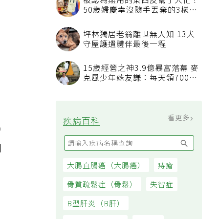
被認為無用的東西反幫了大忙！
50歲婦慶幸沒隨手丟棄的3樣物
品
坪林獨居老翁離世無人知 13犬
守屋護遺體伴最後一程
15歲經營之神3.9億暴富落幕 麥
克風少年蘇友謙：每天領700元
過日子
看更多
疾病百科
胃
門
大腸直腸癌（大腸癌）
痔瘡
骨質疏鬆症（骨鬆）
失智症
B型肝炎（B肝）