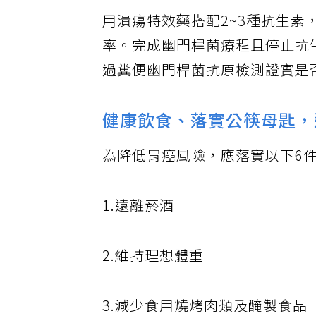
用潰瘍特效藥搭配2~3種抗生素，
率。完成幽門桿菌療程且停止抗
過糞便幽門桿菌抗原檢測證實是
健康飲食、落實公筷母匙，
為降低胃癌風險，應落實以下6
1.遠離菸酒
2.維持理想體重
3.減少食用燒烤肉類及醃製食品