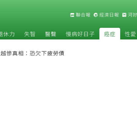
聯合報
經濟日報
河
退休力
失智
醫聲
慢病好日子
癌症
性愛
補越慘真相：恐欠下疲勞債