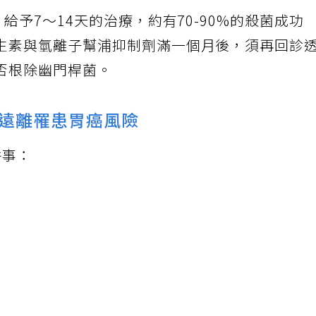
給予7～14天的治療，約有70-90%的殺菌成功
生素與氫離子幫浦抑制劑滿一個月後，須再回診
否根除幽門桿菌。
遠離罹患胃癌風險
件事：