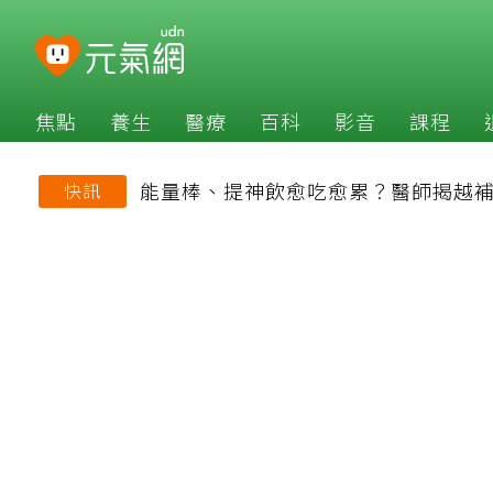
焦點
養生
醫療
百科
影音
課程
能量棒、提神飲愈吃愈累？醫師揭越
快訊