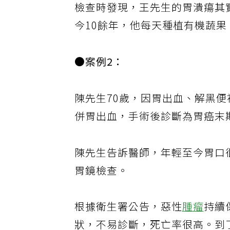
檢查時發現，王先生的胃潰瘍其
今10餘年，他每天種植有機蔬
●案例2：
陳先生70歲，因胃出血、解黑
併胃出血，手術後診斷為胃癌末
陳先生告訴醫師，年輕至今胃口
胃鏡檢查。
根據衛生署公告，惡性
腫瘤
持續