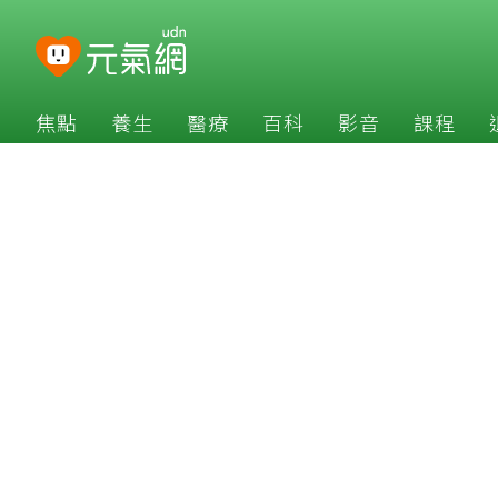
焦點
養生
醫療
百科
影音
課程