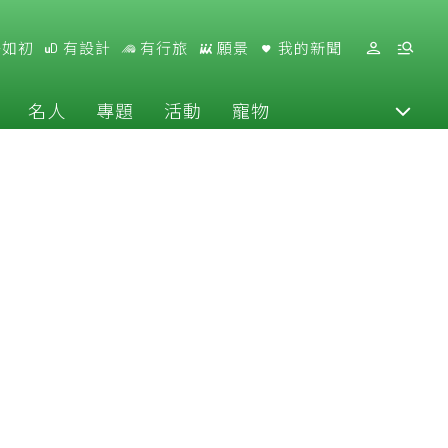
好如初
有設計
有行旅
願景
我的新聞
名人
專題
活動
寵物