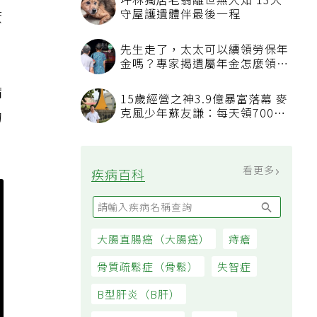
癒
病
的