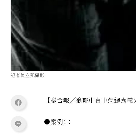
記者陳立凱攝影
【聯合報╱翁郁中台中榮總嘉義
●案例1：