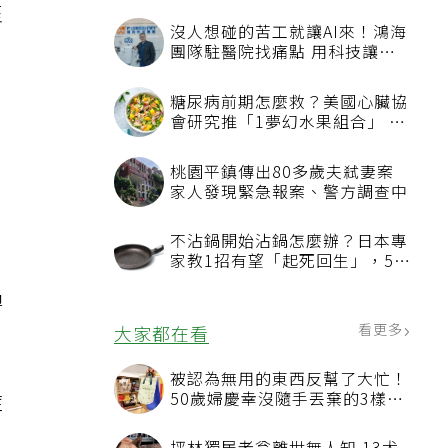
至
過
症