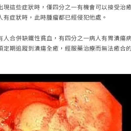
了後期，胃癌常見症狀包括體重下降、腹痛、惡
出現這些症狀時，僅四分之一有機會可以接受治
人有症狀時，此時腫瘤都已經侵犯他處。
有人合併缺鐵性貧血，有四分之一病人有胃潰瘍
須定期追蹤到潰瘍全癒，經服藥治療而無法癒合