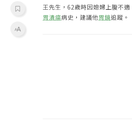
王先生，62歲時因媳婦上腹不
胃潰瘍
病史，建議他
胃鏡
追蹤。