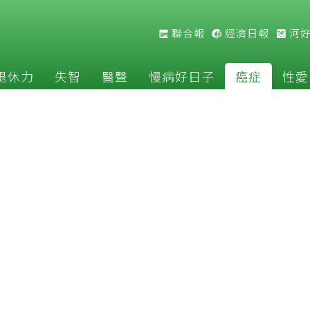
聯合報
經濟日報
河
退休力
失智
醫聲
慢病好日子
癌症
性愛