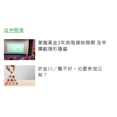
延伸閱讀
掌握黃金3年高階健檢周期 及早
攔截隱形腫瘤
許金川／醫不好，也要參加公
祭？