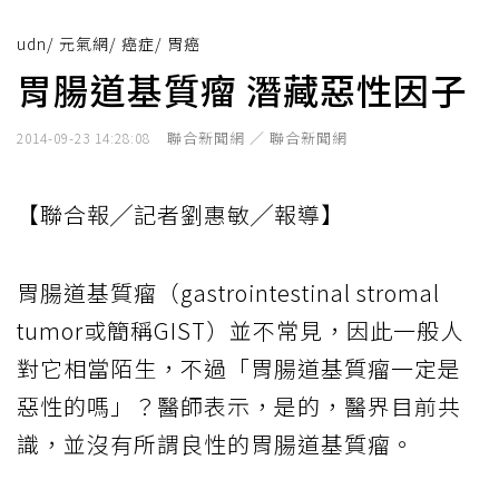
udn
/
元氣網
/
癌症
/
胃癌
胃腸道基質瘤 潛藏惡性因子
聯合新聞網 ／ 聯合新聞網
2014-09-23 14:28:08
【聯合報╱記者劉惠敏╱報導】
胃腸道基質瘤（gastrointestinal stromal
tumor或簡稱GIST）並不常見，因此一般人
對它相當陌生，不過「胃腸道基質瘤一定是
惡性的嗎」？醫師表示，是的，醫界目前共
識，並沒有所謂良性的胃腸道基質瘤。