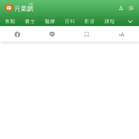
焦點
養生
醫療
百科
影音
課程
退休