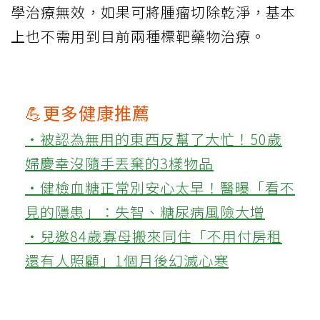
學治療無效，如果可將腫瘤切除乾淨，基本
上也不需用到目前兩種標靶藥物治療。
💪更多健康推薦
‧被認為無用的東西反幫了大忙！50歲
婦慶幸沒隨手丟棄的3樣物品
‧健檢血糖正常別安心太早！醫曝「看不
見的隱患」：失智、糖尿病風險大增
‧兒邀84歲寡母搬來同住「不用付房租
還有人照顧」1個月後幻滅心寒